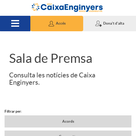
Salta al contingut principal
Accés
Dona't d'alta
S
Sala de Premsa
l
Consulta les notícies de Caixa
Enginyers.
i
d
Filtrar per:
N
Acords
e