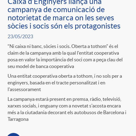
Caixa d’Enginyers llança una
g
campanya de comunicació de
notorietat de marca on les seves
o
sòcies i socis són els protagonistes
23/05/2023
r
“Ni caixa ni banc, sòcies i socis. Oberta a tothom” és el
claim de la campanya amb la qual l'entitat cooperativa
posa en valor la importància del soci com a peça clau del
i
seu model de banca cooperativa
Una entitat cooperativa oberta a tothom, i no sols per a
a
enginyers, basada en el tracte personalitzat i en
l'assessorament
La campanya estarà present en premsa, ràdio, televisió,
s
xarxes socials, i enguany com a novetat s'acosta encara
més a la ciutadania decorant els autobusos de Barcelona i
Tarragona