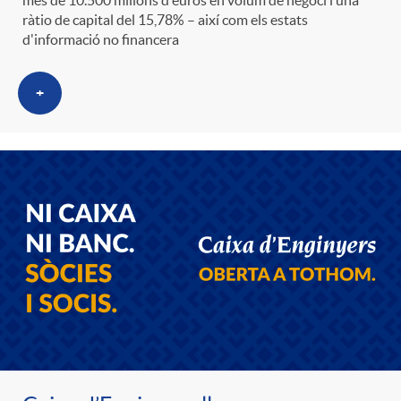
t
ràtio de capital del 15,78% – així com els estats
n
d'informació no financera
r
g
+
o
u
C
t
a
s
t
e