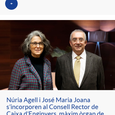
+
Núria Agell i José Maria Joana
s’incorporen al Consell Rector de
Caixa d’Enginyers, màxim òrgan de