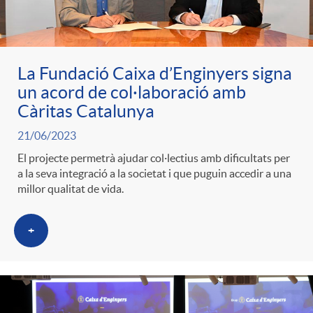
ó
t
l
r
p
e
i
La Fundació Caixa d’Enginyers signa
a
un acord de col·laboració amb
e
n
c
Càritas Catalunya
S
21/06/2023
r
i
a
El projecte permetrà ajudar col·lectius amb dificultats per
a
a la seva integració a la societat i que puguin accedir a una
c
d
millor qualitat de vida.
d
l
a
+
o
o
a
t
A
r
d