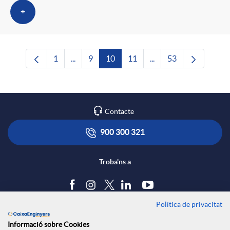
+
1
...
9
10
11
...
53
Pàgina
Pàgines intermèdies Utilitzeu TAB per navega
Pàgina
Pàgina
Pàgina
Pàgines intermèdies U
Pàgina
Contacte
900 300 321
Troba'ns a
Política de privacitat
Blog
Informació sobre Cookies
Tauler d'anuncis