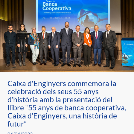
Caixa d'Enginyers commemora la
celebració dels seus 55 anys
d’història amb la presentació del
llibre “55 anys de banca cooperativa,
Caixa d’Enginyers, una història de
futur”