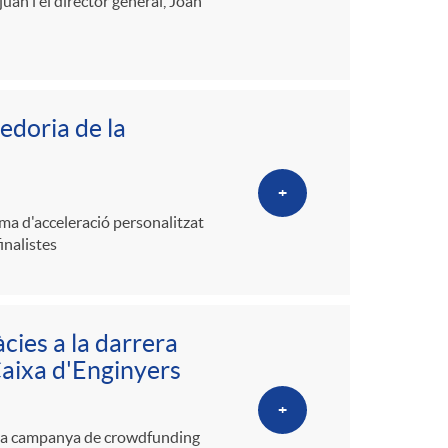
uan i el director general, Joan
doria de la
+
ma d'acceleració personalitzat
inalistes
cies a la darrera
aixa d'Enginyers
+
una campanya de crowdfunding