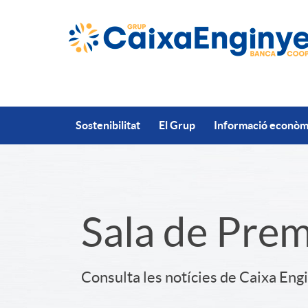
Salta al contingut principal
Sostenibilitat
El Grup
Informació econòmi
S
Sala de Pre
l
Consulta les notícies de Caixa Eng
i