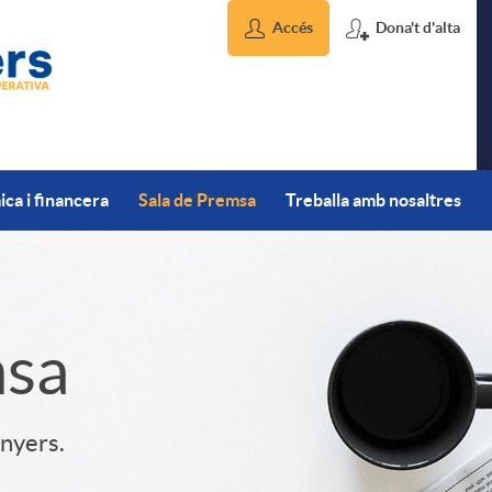
Accés
Dona't d'alta
ca i financera
Sala de Premsa
Treballa amb nosaltres
msa
inyers.