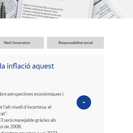
o
r
d
Next Generation
Responsabilitat social
'
a inflació aquest
i
d
 sobre perspectives econòmiques i
+
'alt nivell d'incertesa, el
i
at”.
3 serà manejable gràcies als
si de 2008.