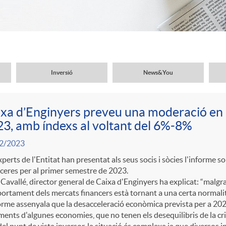
Inversió
News&You
xa d’Enginyers preveu una moderació en l
3, amb índexs al voltant del 6%-8%
2/2023
xperts de l'Entitat han presentat als seus socis i sòcies l'informe
ceres per al primer semestre de 2023.
Cavallé, director general de Caixa d'Enginyers ha explicat: “malgrat l
rtament dels mercats financers està tornant a una certa normalit
orme assenyala que la desacceleració econòmica prevista per a 202
ents d'algunes economies, que no tenen els desequilibris de la cri