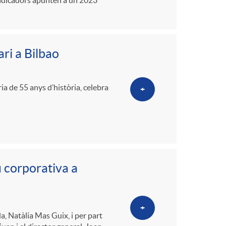
o
 indicadors apunten a un 2023
m
ri a Bilbao
a
a de 55 anys d’història, celebra
+
 corporativa a
+
a, Natàlia Mas Guix, i per part