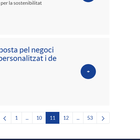
er la sostenibilitat
posta pel negoci
ersonalitzat i de
+
1
...
10
11
12
...
53
Pàgina
Pàgines intermèdies Utilitzeu TAB per navegar.
Pàgina
Pàgina
Pàgina
Pàgines intermèdies Utilitze
Pàgina