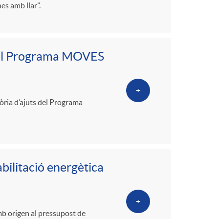
es amb llar”.
 pel Programa MOVES
+
òria d’ajuts del Programa
abilitació energètica
+
mb origen al pressupost de