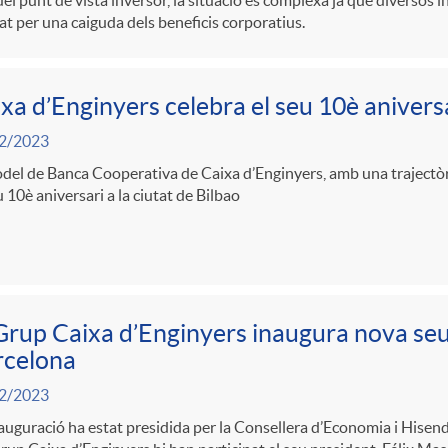
el punt de vista inversor, la situació és complexa ja que diversos
t per una caiguda dels beneficis corporatius.
xa d’Enginyers celebra el seu 10è aniversa
2/2023
del de Banca Cooperativa de Caixa d’Enginyers, amb una trajectòri
u 10è aniversari a la ciutat de Bilbao
Grup Caixa d’Enginyers inaugura nova seu
rcelona
2/2023
auguració ha estat presidida per la Consellera d’Economia i Hisend