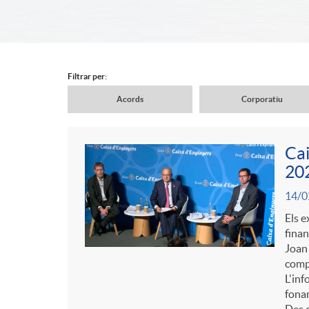
d
e
Filtrar per:
Acords
Corporatiu
r
N
Cai
c
a
202
C
P
14/0
a
v
o
Els e
u
finan
b
Joan 
e
n
compo
b
L'inf
e
fonam