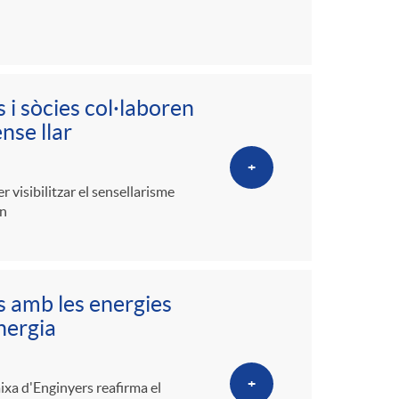
 i sòcies col·laboren
nse llar
+
visibilitzar el sensellarisme
en
s amb les energies
nergia
+
ixa d'Enginyers reafirma el