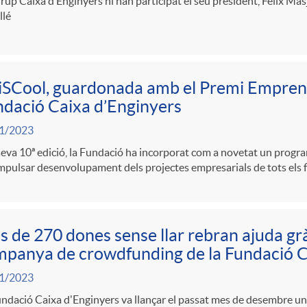
rup Caixa d’Enginyers hi han participat el seu president, Félix Masj
llé
SCool, guardonada amb el Premi Emprene
dació Caixa d’Enginyers
1/2023
seva 10ª edició, la Fundació ha incorporat com a novetat un progra
mpulsar desenvolupament dels projectes empresarials de tots els f
 de 270 dones sense llar rebran ajuda grà
panya de crowdfunding de la Fundació C
1/2023
undació Caixa d'Enginyers va llançar el passat mes de desembre 