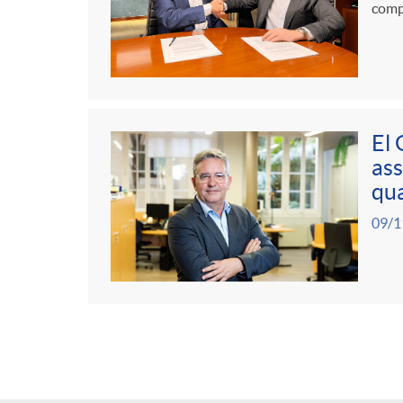
compr
El 
ass
qua
09/1