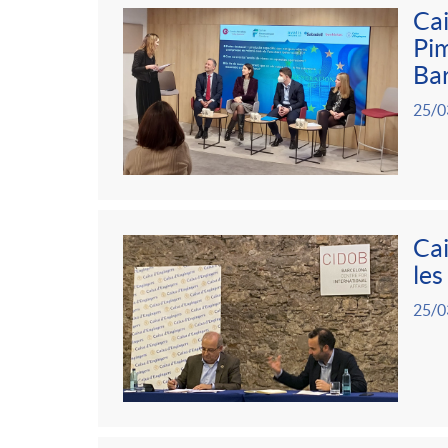
g
Cai
Pim
o
Ba
25/0
r
i
Cai
a
les
25/0
s