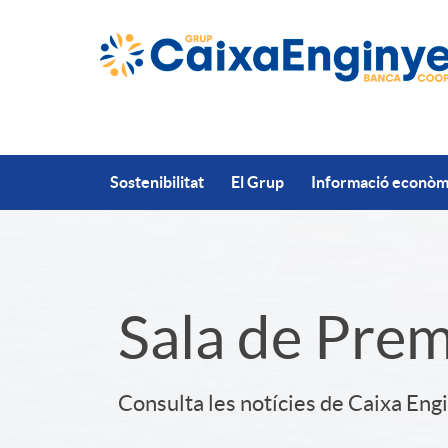
Salta al contingut principal
Sostenibilitat
El Grup
Informació econòmi
S
Sala de Pre
l
Consulta les notícies de Caixa Eng
i