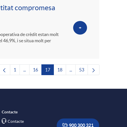
ntitat compromesa
+
 cooperativa de crèdit estan molt
l 46,9%, i se situa molt per
1
...
16
17
18
...
53
Pàgina
Pàgines intermèdies Utilitzeu TAB per navegar.
Pàgina
Pàgina
Pàgina
Pàgines intermèdies Utilitze
Pàgina
Contacte
Contacte
900 300 321