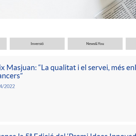
Inversió
News&You
ix Masjuan: “La qualitat i el servei, més enl
ancers”
4/2022