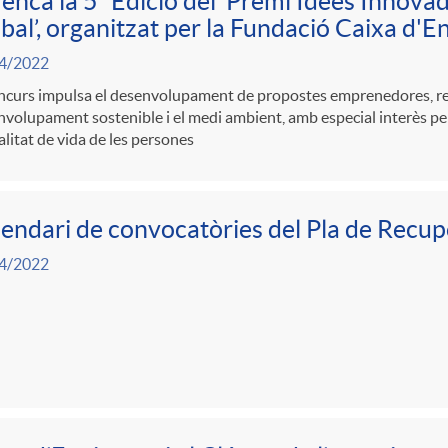
enca la 5ª Edició del ‘Premi Idees Innovad
bal’, organitzat per la Fundació Caixa d'E
4/2022
ncurs impulsa el desenvolupament de propostes emprenedores, rel
volupament sostenible i el medi ambient, amb especial interès pel
alitat de vida de les persones
endari de convocatòries del Pla de Recup
4/2022