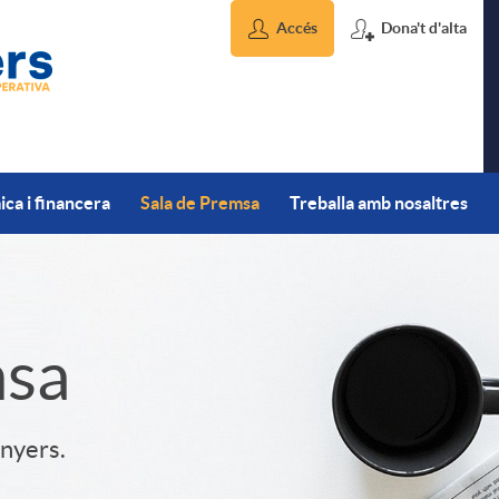
Accés
Dona't d'alta
ca i financera
Sala de Premsa
Treballa amb nosaltres
msa
inyers.