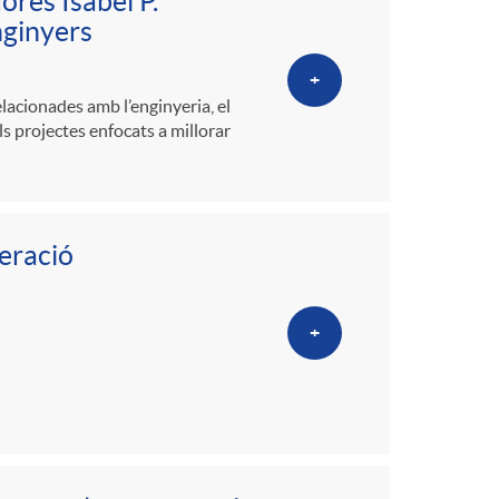
o
ores Isabel P.
nginyers
m
+
acionades amb l’enginyeria, el
a
s projectes enfocats a millorar
eració
+