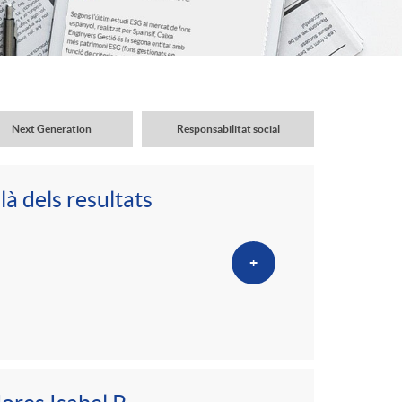
o
r
d
Next Generation
Responsabilitat social
'
là dels resultats
i
+
d
i