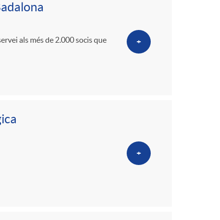
 Badalona
servei als més de 2.000 socis que
+
gica
+