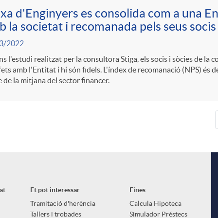
xa d'Enginyers es consolida com a una E
 la societat i recomanada pels seus socis
3/2022
s l'estudi realitzat per la consultora Stiga, els socis i sòcies de la
fets amb l'Entitat i hi són fidels. L'índex de recomanació (NPS) és de
 de la mitjana del sector financer.
at
Et pot interessar
Eines
Tramitació d'herència
Calcula Hipoteca
Tallers i trobades
Simulador Préstecs