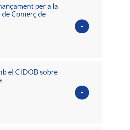
inançament per a la
ra de Comerç de
+
amb el CIDOB sobre
a
+