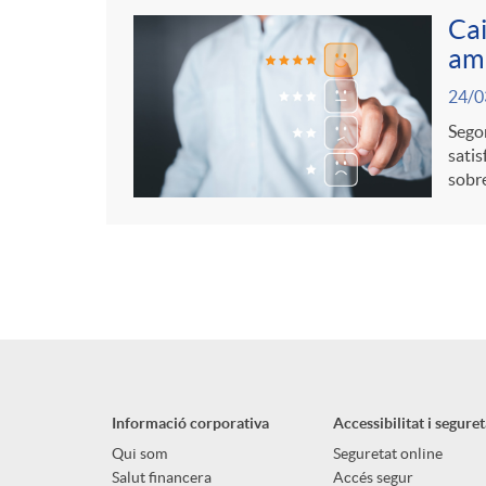
Cai
amb
24/0
Segon
satis
sobre
Informació corporativa
Accessibilitat i seguret
Qui som
Seguretat online
Salut financera
Accés segur