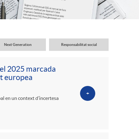
o
r
d
Next Generation
Responsabilitat social
'
del 2025 marcada
i
tat europea
+
d
al en un context d’incertesa
i