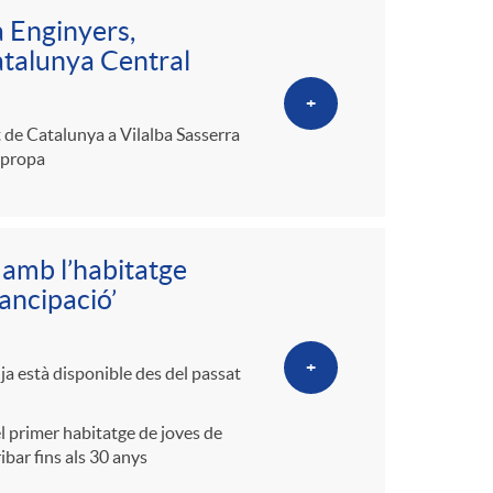
a Enginyers,
Catalunya Central
+
at de Catalunya a Vilalba Sasserra
Apropa
 amb l’habitatge
ancipació’
+
 ja està disponible des del passat
l primer habitatge de joves de
ibar fins als 30 anys