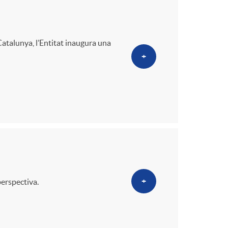
o
m
atalunya, l’Entitat inaugura una
+
a
+
perspectiva.