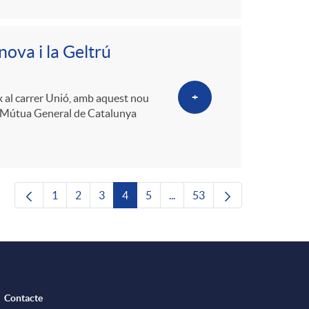
ova i la Geltrú
+
ix al carrer Unió, amb aquest nou
 la Mútua General de Catalunya
1
2
3
4
5
...
53
Pàgina
Pàgina
Pàgina
Pàgina
Pàgina
Pàgines intermèdies Utilitze
Pàgina
Contacte