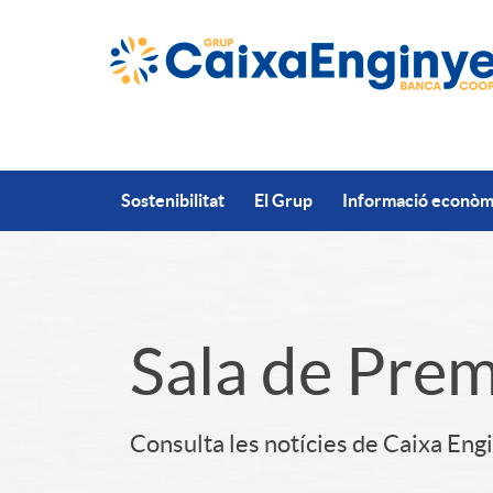
Salta al contingut principal
Sostenibilitat
El Grup
Informació econòmi
S
Sala de Pre
l
Consulta les notícies de Caixa Eng
i