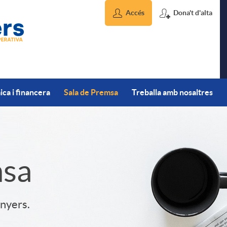
Accés
Dona't d'alta
ca i financera
Sala de Premsa
Treballa amb nosaltres
msa
inyers.