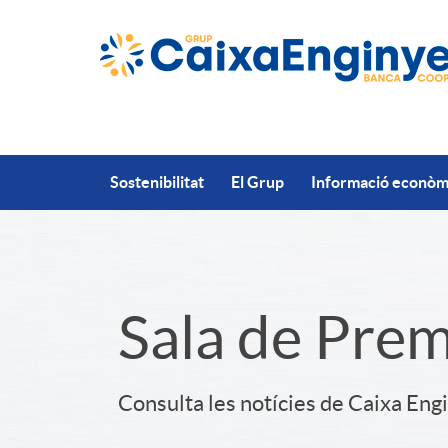
Salta al contingut principal
Sostenibilitat
El Grup
Informació econòmi
S
Sala de Pre
l
Consulta les notícies de Caixa Eng
i