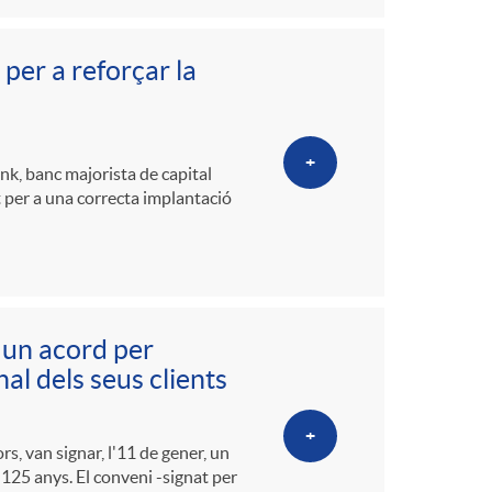
er a reforçar la
+
k, banc majorista de capital
at per a una correcta implantació
 un acord per
l dels seus clients
+
s, van signar, l'11 de gener, un
125 anys. El conveni -signat per