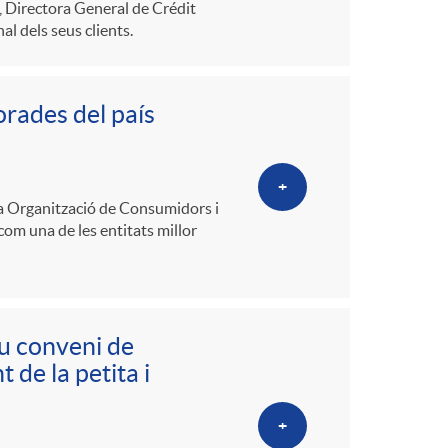
n, Directora General de Crédit
l dels seus clients.
orades del país
+
a Organització de Consumidors i
com una de les entitats millor
u conveni de
 de la petita i
+