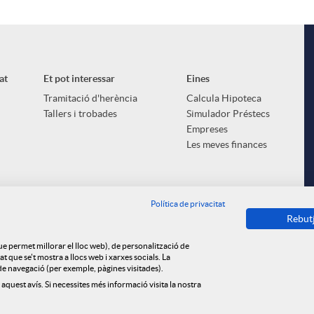
at
Et pot interessar
Eines
Tramitació d'herència
Calcula Hipoteca
Tallers i trobades
Simulador Préstecs
Empreses
Les meves finances
Política de privacitat
Rebut
que permet millorar el lloc web), de personalització de
 que se't mostra a llocs web i xarxes socials. La
s de navegació (per exemple, pàgines visitades).
 aquest avís. Si necessites més informació visita la nostra
ica de cookies
Privacitat
Avís legal
Tauler d'anuncis