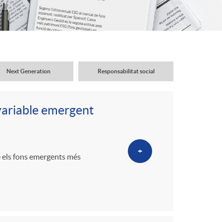
o
r
d
Next Generation
Responsabilitat social
'
variable emergent
i
+
d
e els fons emergents més
i