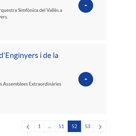
+
rquestra Simfònica del Vallès a
ers.
'Enginyers i de la
+
 les Assemblees Extraordinàries
1
...
51
52
53
Pàgina
Pàgines intermèdies Utilitzeu TAB per nav
Pàgina
Pàgina
Pàgina