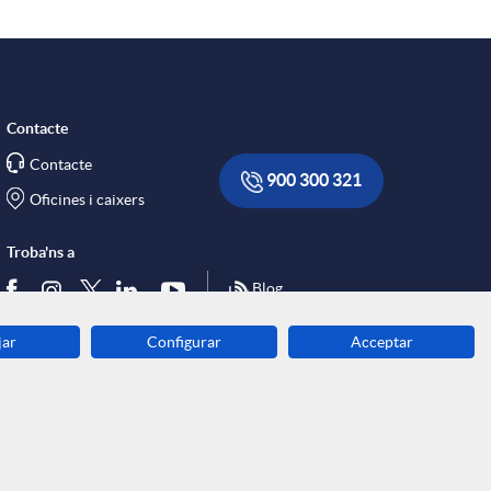
Contacte
Contacte
900 300 321
Oficines i caixers
Troba'ns a
Blog
jar
Configurar
Acceptar
Descarrega-la ara
Banca MOBILE
© Grup Caixa Enginyers 2026