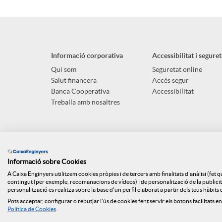
Informació corporativa
Accessibilitat i seguret
Qui som
Seguretat online
Salut financera
Accés segur
Banca Cooperativa
Accessibilitat
Treballa amb nosaltres
Informació sobre Cookies
A Caixa Enginyers utilitzem cookies pròpies i de tercers amb finalitats d'anàlisi (fet 
contingut (per exemple, recomanacions de vídeos) i de personalització de la publicitat
personalització es realitza sobre la base d'un perfil elaborat a partir dels teus hàbit
Pots acceptar, configurar o rebutjar l'ús de cookies fent servir els botons facilitats en
Mapa web
ISO
Api Market
Polít
Política de Cookies
.