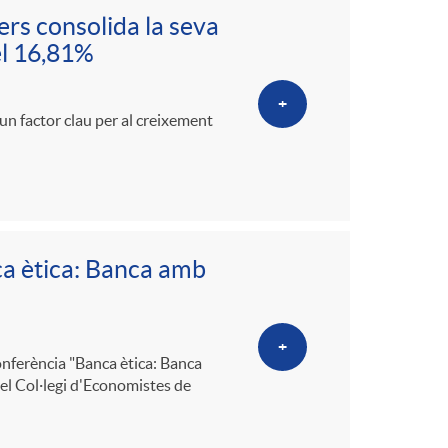
o
ers consolida la seva
el 16,81%
m
+
a
 un factor clau per al creixement
ca ètica: Banca amb
+
conferència "Banca ètica: Banca
 el Col·legi d'Economistes de