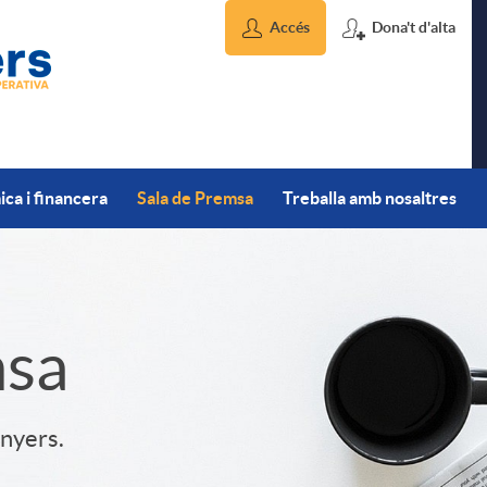
Accés
Dona't d'alta
ca i financera
Sala de Premsa
Treballa amb nosaltres
msa
inyers.