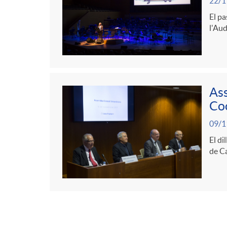
22/1
El pa
l'Aud
Ass
Co
09/1
El di
de Ca