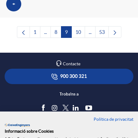
+
1
...
8
9
10
...
53
Pàgina
Pàgines intermèdies Utilitzeu TAB per naveg
Pàgina
Pàgina
Pàgina
Pàgines intermèdies Ut
Pàgina
Contacte
900 300 321
Troba'ns a
Política de privacitat
Blog
Informació sobre Cookies
Tauler d'anuncis