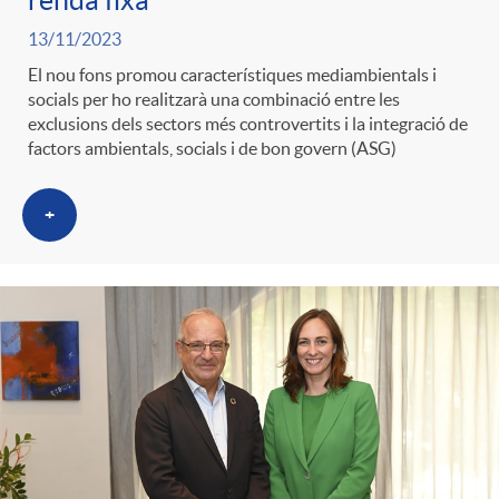
renda fixa
g
13/11/2023
El nou fons promou característiques mediambientals i
o
socials per ho realitzarà una combinació entre les
exclusions dels sectors més controvertits i la integració de
factors ambientals, socials i de bon govern (ASG)
r
+
i
a
s