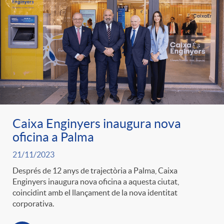
e
n
d
e
g
c
e
p
o
l
c
r
r
a
o
e
Caixa Enginyers inaugura nova
i
F
oficina a Palma
n
n
21/11/2023
e
i
Després de 12 anys de trajectòria a Palma, Caixa
t
s
Enginyers inaugura nova oficina a aquesta ciutat,
coincidint amb el llançament de la nova identitat
s
l
i
corporativa.
a