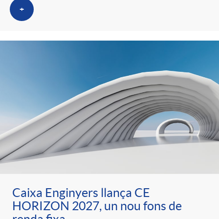
t
+
n
r
g
o
u
C
t
a
s
t
Caixa Enginyers llança CE
e
HORIZON 2027, un nou fons de