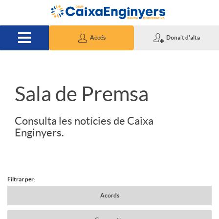
Salta al contingut principal
Accés
Dona't d'alta
S
Sala de Premsa
l
Consulta les notícies de Caixa
Enginyers.
i
d
Filtrar per:
N
Acords
e