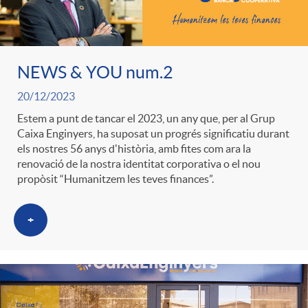
ó
t
l
r
p
e
i
NEWS & YOU num.2
a
e
n
20/12/2023
c
S
Estem a punt de tancar el 2023, un any que, per al Grup
Caixa Enginyers, ha suposat un progrés significatiu durant
r
i
a
els nostres 56 anys d'història, amb fites com ara la
a
renovació de la nostra identitat corporativa o el nou
propòsit “Humanitzem les teves finances”.
c
d
d
l
+
a
o
o
a
t
A
r
d