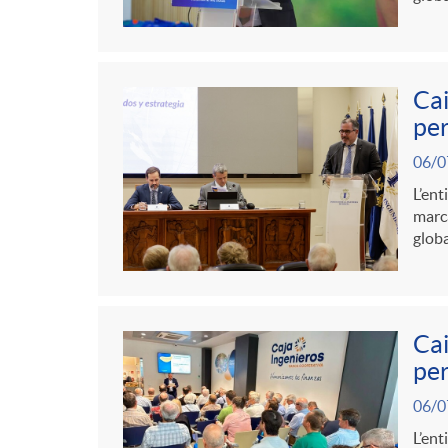
r
t
n
s
i
r
g
a
Cai
e
o
per
u
06/0
s
C
L’ent
t
marca
globa
a
s
t
Cai
per
e
06/0
L’ent