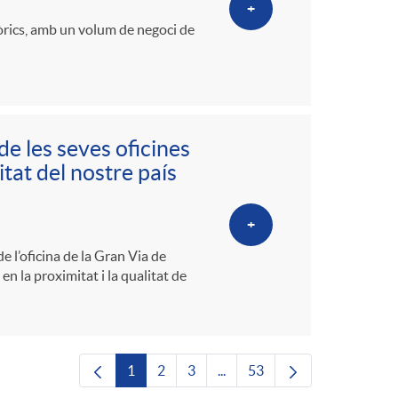
+
tòrics, amb un volum de negoci de
de les seves oficines
tat del nostre país
+
e l’oficina de la Gran Via de
en la proximitat i la qualitat de
1
2
3
...
53
Pàgina
Pàgina
Pàgina
Pàgines intermèdies Utilitze
Pàgina