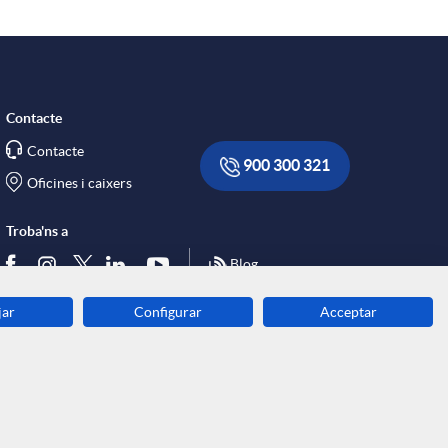
Contacte
Contacte
900 300 321
Oficines i caixers
Troba'ns a
Blog
jar
Configurar
Acceptar
Descarrega-la ara
Banca MOBILE
© Grup Caixa Enginyers 2026