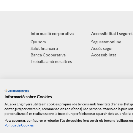
Informació corporativa
Accessibilitat i seguret
Qui som
Seguretat online
Salut financera
Accés segur
Banca Cooperativa
Accessibilitat
Treballa amb nosaltres
Informació sobre Cookies
A Caixa Enginyers utilitzem cookies pròpies i de tercers amb finalitats d'anàlisi (fet 
contingut (per exemple, recomanacions de vídeos) i de personalització de la publicitat
personalització es realitza sobre la base d'un perfil elaborat a partir dels teus hàbit
Pots acceptar, configurar o rebutjar l'ús de cookies fent servir els botons facilitats en
Mapa web
ISO
Api Market
Polít
Política de Cookies
.