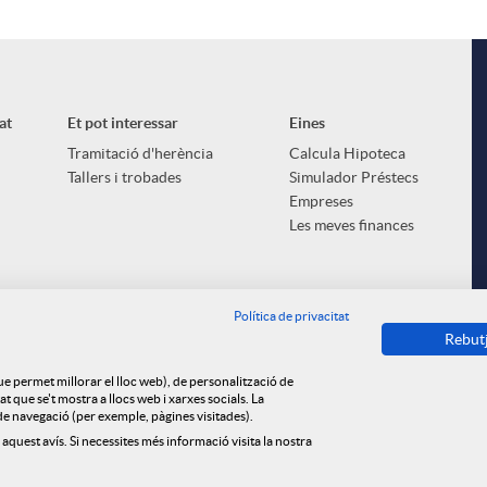
at
Et pot interessar
Eines
Tramitació d'herència
Calcula Hipoteca
Tallers i trobades
Simulador Préstecs
Empreses
Les meves finances
Política de privacitat
Rebut
que permet millorar el lloc web), de personalització de
 que se't mostra a llocs web i xarxes socials. La
s de navegació (per exemple, pàgines visitades).
 aquest avís. Si necessites més informació visita la nostra
ica de cookies
Privacitat
Avís legal
Tauler d'anuncis