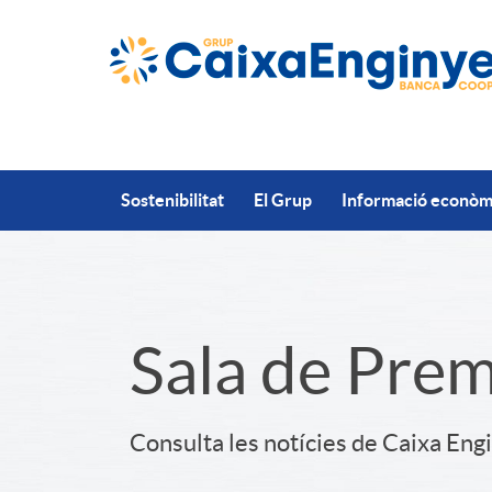
Salta al contingut principal
Sostenibilitat
El Grup
Informació econòmi
S
Sala de Pre
l
Consulta les notícies de Caixa Eng
i