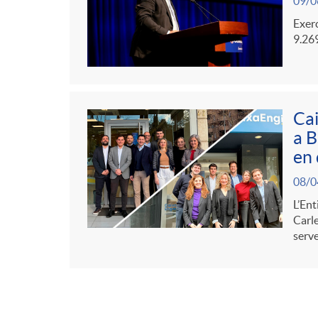
09/0
Exerc
9.269
Cai
a B
en 
08/0
L’Ent
Carle
serve