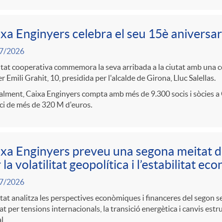
xa Enginyers celebra el seu 15è aniversar
7/2026
itat cooperativa commemora la seva arribada a la ciutat amb una cel
r Emili Grahit, 10, presidida per l'alcalde de Girona, Lluc Salellas.
lment, Caixa Enginyers compta amb més de 9.300 socis i sòcies a 
ci de més de 320 M d'euros.
xa Enginyers preveu una segona meitat 
 la volatilitat geopolítica i l’estabilitat e
7/2026
itat analitza les perspectives econòmiques i financeres del segon 
t per tensions internacionals, la transició energètica i canvis estr
l