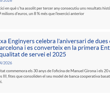
6/2026
ici en què s'ha assolit per tercer any consecutiu uns resultats his
 milions d'euros, un 8 % més que l’exercici anterior
xa Enginyers celebra l’aniversari de dues 
arcelona i es converteix en la primera Enti
qualitat de servei el 2025
4/2026
itat commemora els 30 anys de l’oficina de Manuel Girona i els 20 d
s III, fites que consoliden el seu model de banca cooperativa basat 
i.