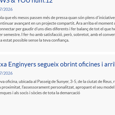
WS & YOU núm.12
7/2026
a que els mesos passen més de pressa quan són plens d'iniciatives, 
ntinuar avançant en un projecte compartit. Ara arriba el moment d
nnectar per gaudir d’uns dies diferents i fer balanç de tot el que
r semestre. I fer-ho amb satisfacció, però, sobretot, amb el conve
a estat possible sense la teva confiança.
xa Enginyers segueix obrint oficines i arr
7/2026
va oficina, ubicada al Passeig de Sunyer, 3-5, de la ciutat de Reus, 
a proximitat, l’assessorament personalitzat, apropant el seu model
nques i als socis i sòcies de tota la demarcació