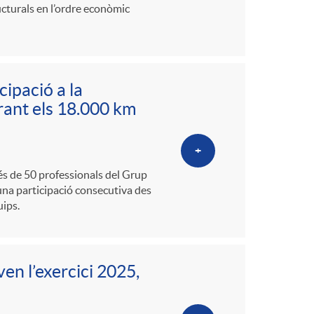
ucturals en l’ordre econòmic
ipació a la
erant els 18.000 km
+
més de 50 professionals del Grup
una participació consecutiva des
uips.
ven l’exercici 2025,