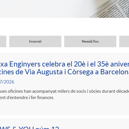
Inversió
News&You
xa Enginyers celebra el 20è i el 35è aniver
cines de Via Augusta i Còrsega a Barcelon
7/2026
ues oficines han acompanyat milers de socis i sòcies durant dèca
ent d’entendre i fer finances