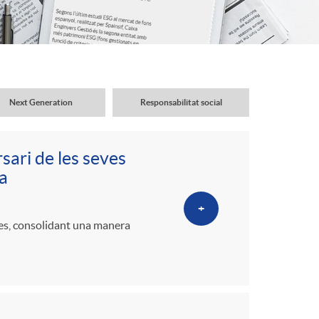
o
r
d
Next Generation
Responsabilitat social
'
sari de les seves
i
a
+
d
des, consolidant una manera
i