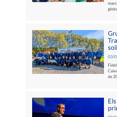
g
marca
globa
o
r
Gru
Tra
sol
i
03/0
Fidel
a
Caixa
de 20
s
Els
pri