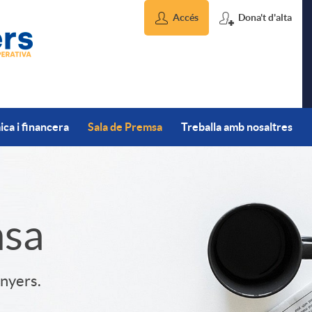
Accés
Dona't d'alta
ca i financera
Sala de Premsa
Treballa amb nosaltres
msa
inyers.