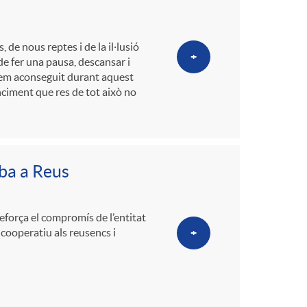
o
m
de nous reptes i de la il·lusió
+
e fer una pausa, descansar i
 hem aconseguit durant aquest
a
nciment que res de tot això no
iba a Reus
reforça el compromís de l’entitat
 cooperatiu als reusencs i
+