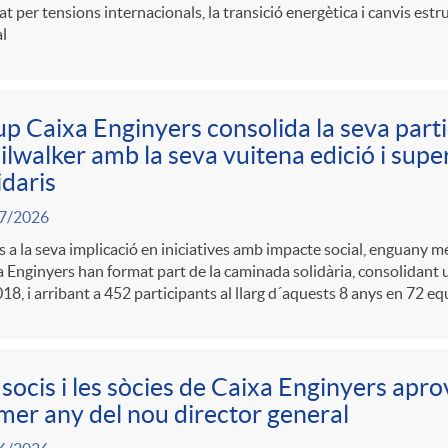
t per tensions internacionals, la transició energètica i canvis estr
l
p Caixa Enginyers consolida la seva partic
ilwalker amb la seva vuitena edició i sup
idaris
7/2026
s a la seva implicació en iniciatives amb impacte social, enguany 
 Enginyers han format part de la caminada solidària, consolidant 
18, i arribant a 452 participants al llarg d´aquests 8 anys en 72 eq
 socis i les sòcies de Caixa Enginyers apro
mer any del nou director general