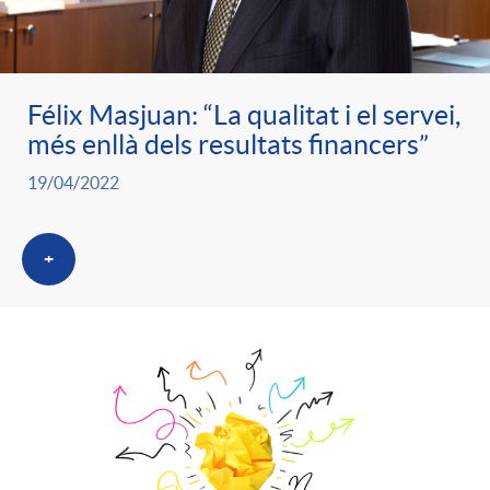
ó
t
l
r
p
e
i
Félix Masjuan: “La qualitat i el servei,
a
més enllà dels resultats financers”
e
n
c
19/04/2022
S
r
i
a
a
+
c
d
d
l
a
o
o
a
t
A
r
d