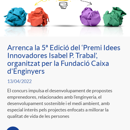
e
n
d
e
g
c
e
p
o
l
c
Arrenca la 5ª Edició del ‘Premi Idees
r
Innovadores Isabel P. Trabal’,
r
a
organitzat per la Fundació Caixa
o
e
d'Enginyers
i
F
n
13/04/2022
n
El concurs impulsa el desenvolupament de propostes
e
i
emprenedores, relacionades amb l’enginyeria, el
t
desenvolupament sostenible i el medi ambient, amb
s
especial interès pels projectes enfocats a millorar la
s
l
qualitat de vida de les persones
i
a