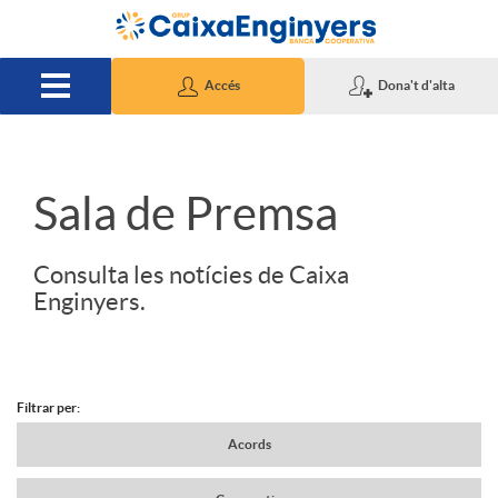
Salta al contingut principal
Accés
Dona't d'alta
S
Sala de Premsa
l
Consulta les notícies de Caixa
Enginyers.
i
d
Filtrar per:
N
Acords
e