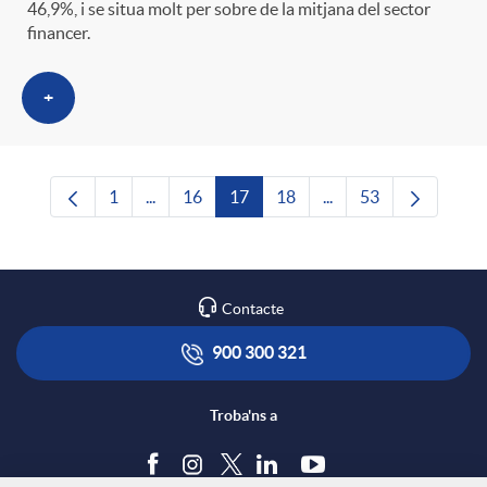
46,9%, i se situa molt per sobre de la mitjana del sector
financer.
+
1
...
16
17
18
...
53
Pàgina
Pàgines intermèdies Utilitzeu TAB per navega
Pàgina
Pàgina
Pàgina
Pàgines intermèdies U
Pàgina
Contacte
900 300 321
Troba'ns a