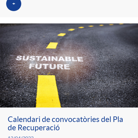
t
+
n
r
g
o
u
C
t
a
s
t
Calendari de convocatòries del Pla
e
de Recuperació