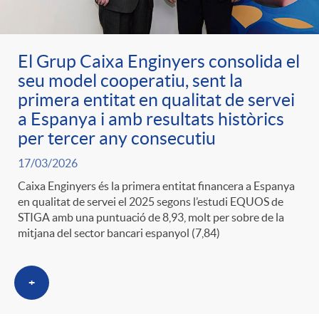
g
o
El Grup Caixa Enginyers consolida el
seu model cooperatiu, sent la
primera entitat en qualitat de servei
r
a Espanya i amb resultats històrics
per tercer any consecutiu
i
17/03/2026
Caixa Enginyers és la primera entitat financera a Espanya
a
en qualitat de servei el 2025 segons l’estudi EQUOS de
STIGA amb una puntuació de 8,93, molt per sobre de la
mitjana del sector bancari espanyol (7,84)
s
+