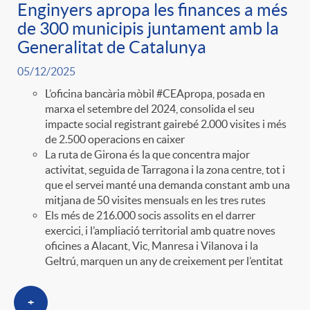
Enginyers apropa les finances a més
de 300 municipis juntament amb la
Generalitat de Catalunya
05/12/2025
L’oficina bancària mòbil #CEApropa, posada en
marxa el setembre del 2024, consolida el seu
impacte social registrant gairebé 2.000 visites i més
de 2.500 operacions en caixer
La ruta de Girona és la que concentra major
activitat, seguida de Tarragona i la zona centre, tot i
que el servei manté una demanda constant amb una
mitjana de 50 visites mensuals en les tres rutes
Els més de 216.000 socis assolits en el darrer
exercici, i l’ampliació territorial amb quatre noves
oficines a Alacant, Vic, Manresa i Vilanova i la
Geltrú, marquen un any de creixement per l’entitat
+