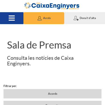
Salta al contingut principal
Accés
Dona't d'alta
S
Sala de Premsa
l
Consulta les notícies de Caixa
Enginyers.
i
d
Filtrar per:
N
Acords
e