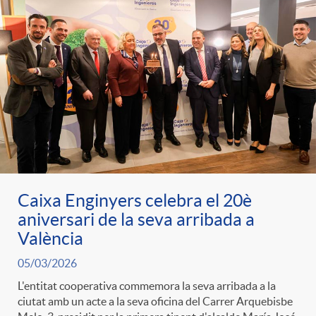
e
n
d
e
g
c
e
p
o
l
c
r
r
a
o
e
i
F
n
Caixa Enginyers celebra el 20è
n
aniversari de la seva arribada a
e
i
València
t
s
05/03/2026
s
l
L'entitat cooperativa commemora la seva arribada a la
i
a
ciutat amb un acte a la seva oficina del Carrer Arquebisbe