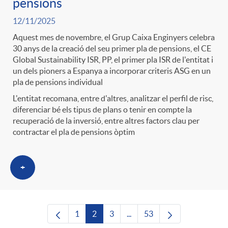
pensions
12/11/2025
Aquest mes de novembre, el Grup Caixa Enginyers celebra
30 anys de la creació del seu primer pla de pensions, el CE
Global Sustainability ISR, PP, el primer pla ISR de l'entitat i
un dels pioners a Espanya a incorporar criteris ASG en un
pla de pensions individual
L'entitat recomana, entre d'altres, analitzar el perfil de risc,
diferenciar bé els tipus de plans o tenir en compte la
recuperació de la inversió, entre altres factors clau per
contractar el pla de pensions òptim
+
1
2
3
...
53
Pàgina
Pàgina
Pàgina
Pàgines intermèdies Utilitze
Pàgina