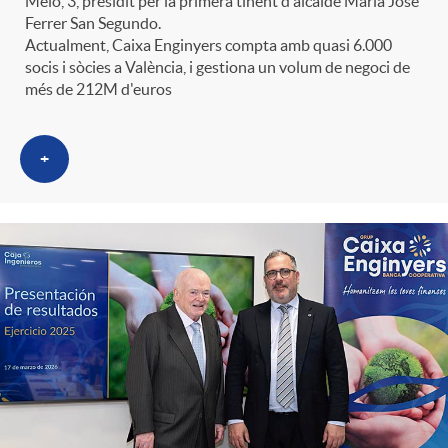
Melo, 3, presidit per la primera tinent d'alcalde María José
t
n
Ferrer San Segundo.
Actualment, Caixa Enginyers compta amb quasi 6.000
socis i sòcies a València, i gestiona un volum de negoci de
r
g
més de 212M d'euros
o
u
+
C
t
a
s
t
e