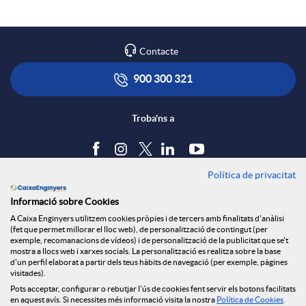
Contacte
900 300 321
Troba'ns a
Política de privacitat
Blog
Informació sobre Cookies
Tauler d'anuncis
A Caixa Enginyers utilitzem cookies pròpies i de tercers amb finalitats d'anàlisi
Política de cookies
(fet que permet millorar el lloc web), de personalització de contingut (per
Avís legal
exemple, recomanacions de vídeos) i de personalització de la publicitat que se't
mostra a llocs web i xarxes socials. La personalització es realitza sobre la base
Seguretat Online
d'un perfil elaborat a partir dels teus hàbits de navegació (per exemple, pàgines
Privacitat
visitades).
Canal denúncies
Pots acceptar, configurar o rebutjar l'ús de cookies fent servir els botons facilitats
en aquest avís. Si necessites més informació visita la nostra
Política de Cookies
.