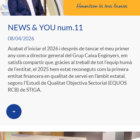
ó
t
l
r
p
e
NEWS & YOU num.11
i
a
08/04/2026
e
n
c
Acabat d'iniciar el 2026 i després de tancar el meu primer
S
any com a director general del Grup Caixa Enginyers, em
satisfà compartir que, gràcies al treball de tot l'equip humà
r
i
a
de l'entitat, el 2025 hem estat reconeguts com la primera
a
entitat financera en qualitat de servei en l’àmbit estatal,
segons l'Estudi de Qualitat Objectiva Sectorial (EQUOS
c
d
d
RCB) de STIGA.
l
a
o
o
+
a
t
A
r
d