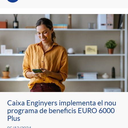
t
n
r
g
o
u
C
t
a
s
t
Caixa Enginyers implementa el nou
programa de beneficis EURO 6000
e
Plus