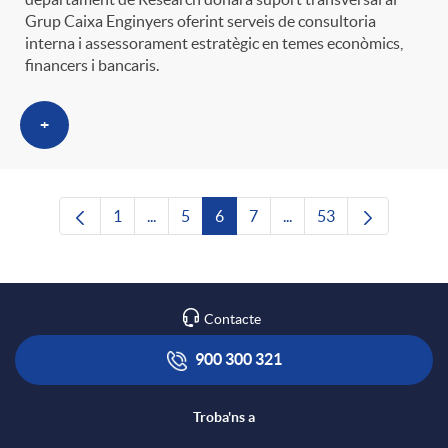
Grup Caixa Enginyers oferint serveis de consultoria
interna i assessorament estratègic en temes econòmics,
financers i bancaris.
+
1
...
5
6
7
...
53
Pàgina
Pàgines intermèdies Utilitzeu TAB per nave
Pàgina
Pàgina
Pàgina
Pàgines intermèdies Uti
Pàgina
Contacte
900 300 321
Troba'ns a