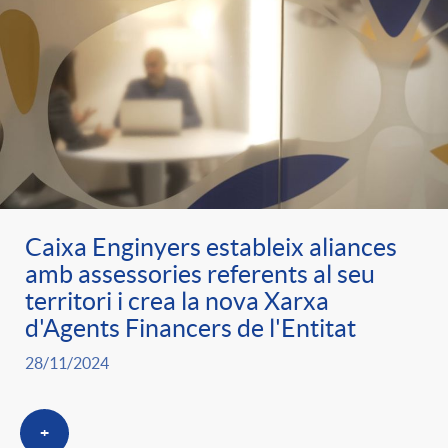
e
n
d
e
g
c
e
p
o
l
c
r
r
a
o
e
Caixa Enginyers estableix aliances
i
F
amb assessories referents al seu
n
territori i crea la nova Xarxa
n
d'Agents Financers de l'Entitat
e
i
t
s
28/11/2024
s
l
i
a
+