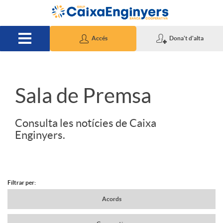
Salta al contingut principal
Accés
Dona't d'alta
S
Sala de Premsa
l
Consulta les notícies de Caixa
Enginyers.
i
d
Filtrar per:
N
Acords
e