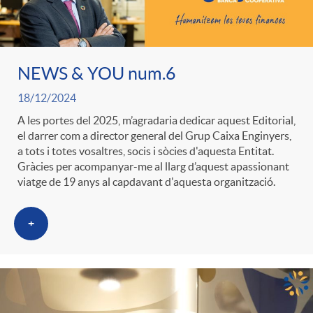
ó
t
l
r
p
e
i
NEWS & YOU num.6
a
e
n
18/12/2024
c
S
A les portes del 2025, m’agradaria dedicar aquest Editorial,
el darrer com a director general del Grup Caixa Enginyers,
r
i
a
a tots i totes vosaltres, socis i sòcies d'aquesta Entitat.
a
Gràcies per acompanyar-me al llarg d’aquest apassionant
viatge de 19 anys al capdavant d'aquesta organització.
c
d
d
l
+
a
o
o
a
t
A
r
d