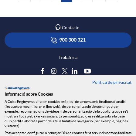
Contacte
900 300 321
Troba'ns a
Política de privacitat
Blog
Informació sobre Cookies
Tauler d'anuncis
A Caixa Enginyers utilitzem cookies pròpies i de tercers amb finalitats d'anàlisi
Política de cookies
(fet que permet millorar el lloc web), de personalització de contingut (per
Avís legal
exemple, recomanacions de vídeos) i de personalització de la publicitat que se't
mostra a llocs web i xarxes socials. La personalització es realitza sobre la base
Seguretat Online
d'un perfil elaborat a partir dels teus hàbits de navegació (per exemple, pàgines
Privacitat
visitades).
Pots acceptar, configurar o rebutjar l'ús de cookies fent servir els botons facilitats
Canal denúncies