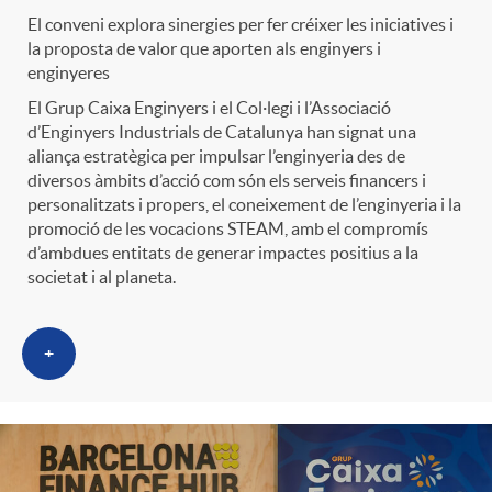
t
El conveni explora sinergies per fer créixer les iniciatives i
n
la proposta de valor que aporten als enginyers i
enginyeres
r
g
El Grup Caixa Enginyers i el Col·legi i l’Associació
d’Enginyers Industrials de Catalunya han signat una
o
aliança estratègica per impulsar l’enginyeria des de
u
diversos àmbits d’acció com són els serveis financers i
personalitzats i propers, el coneixement de l’enginyeria i la
C
promoció de les vocacions STEAM, amb el compromís
t
d’ambdues entitats de generar impactes positius a la
societat i al planeta.
a
s
+
t
e