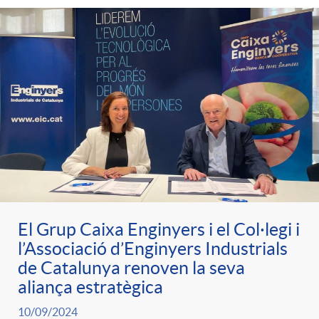
e
n
d
e
g
c
e
p
o
l
c
r
r
a
o
e
i
F
n
n
El Grup Caixa Enginyers i el Col·legi i
e
i
t
l’Associació d’Enginyers Industrials
s
de Catalunya renoven la seva
s
l
aliança estratègica
i
a
10/09/2024