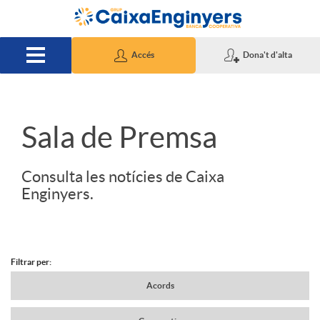
Salta al contingut principal
Accés
Dona't d'alta
S
Sala de Premsa
l
Consulta les notícies de Caixa
Enginyers.
i
d
Filtrar per:
N
Acords
e