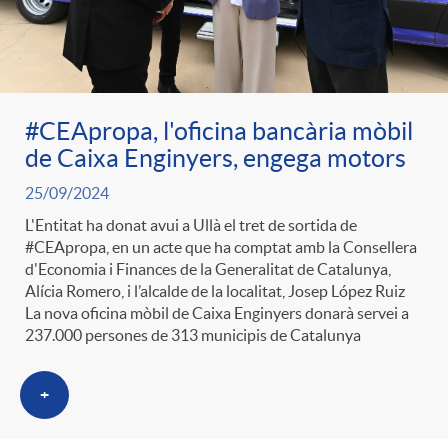
ó
t
l
r
p
e
i
a
#CEApropa, l'oficina bancària mòbil
e
n
c
de Caixa Enginyers, engega motors
S
25/09/2024
r
i
a
L'Entitat ha donat avui a Ullà el tret de sortida de
a
#CEApropa, en un acte que ha comptat amb la Consellera
c
d
d'Economia i Finances de la Generalitat de Catalunya,
d
Alícia Romero, i l’alcalde de la localitat, Josep López Ruiz
l
La nova oficina mòbil de Caixa Enginyers donarà servei a
a
o
237.000 persones de 313 municipis de Catalunya
o
a
t
+
A
r
d