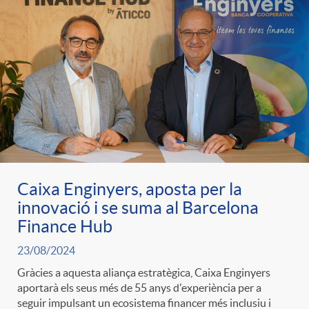
g
o
r
i
a
Caixa Enginyers, aposta per la
innovació i se suma al Barcelona
Finance Hub
s
23/08/2024
Gràcies a aquesta aliança estratègica, Caixa Enginyers
aportarà els seus més de 55 anys d'experiència per a
seguir impulsant un ecosistema financer més inclusiu i