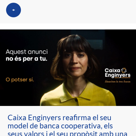
+
Caixa Enginyers reafirma el seu
model de banca cooperativa, els
seus valors i el seu propòsit amb una