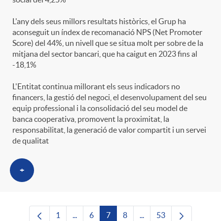
L'any dels seus millors resultats històrics, el Grup ha
aconseguit un índex de recomanació NPS (Net Promoter
Score) del 44%, un nivell que se situa molt per sobre de la
mitjana del sector bancari, que ha caigut en 2023 fins al
-18,1%
L'Entitat continua millorant els seus indicadors no
financers, la gestió del negoci, el desenvolupament del seu
equip professional i la consolidació del seu model de
banca cooperativa, promovent la proximitat, la
responsabilitat, la generació de valor compartit i un servei
de qualitat
+
1
...
6
7
8
...
53
Pàgina
Pàgines intermèdies Utilitzeu TAB per nave
Pàgina
Pàgina
Pàgina
Pàgines intermèdies Uti
Pàgina