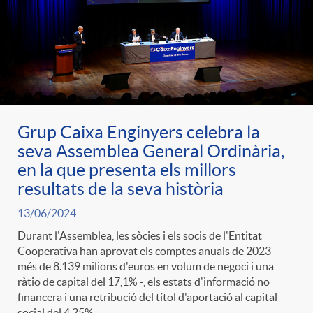
Grup Caixa Enginyers celebra la
seva Assemblea General Ordinària,
en la que presenta els millors
resultats de la seva història
13/06/2024
Durant l'Assemblea, les sòcies i els socis de l'Entitat
Cooperativa han aprovat els comptes anuals de 2023 –
més de 8.139 milions d'euros en volum de negoci i una
ràtio de capital del 17,1% -, els estats d'informació no
financera i una retribució del títol d'aportació al capital
social del 4,25%