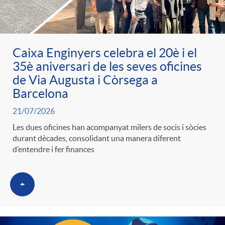
ó
t
l
r
p
e
i
Caixa Enginyers celebra el 20è i el
a
35è aniversari de les seves oficines
e
n
c
de Via Augusta i Còrsega a
S
Barcelona
r
i
a
21/07/2026
a
Les dues oficines han acompanyat milers de socis i sòcies
c
d
durant dècades, consolidant una manera diferent
d
d’entendre i fer finances
l
a
o
o
a
+
t
A
r
d