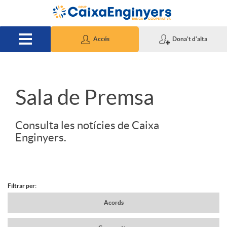
Salta al contingut principal
Accés
Dona't d'alta
S
Sala de Premsa
l
Consulta les notícies de Caixa
Enginyers.
i
d
Filtrar per:
N
Acords
e