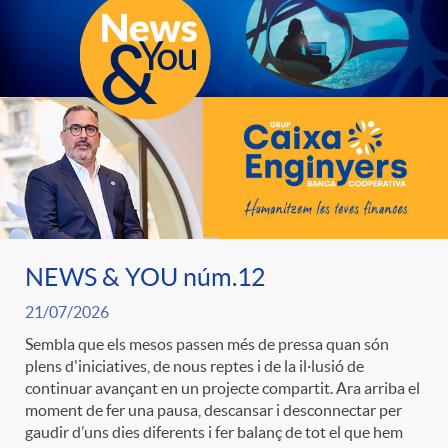
e
n
d
e
g
c
e
p
o
l
c
r
r
a
o
e
i
F
NEWS & YOU núm.12
n
n
21/07/2026
e
i
t
Sembla que els mesos passen més de pressa quan són
s
plens d'iniciatives, de nous reptes i de la il·lusió de
continuar avançant en un projecte compartit. Ara arriba el
s
l
i
moment de fer una pausa, descansar i desconnectar per
a
gaudir d’uns dies diferents i fer balanç de tot el que hem