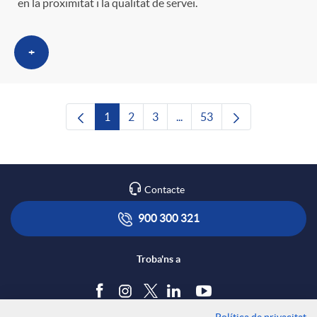
en la proximitat i la qualitat de servei.
+
1
2
3
...
53
Pàgina
Pàgina
Pàgina
Pàgines intermèdies Utilitze
Pàgina
Contacte
900 300 321
Troba'ns a