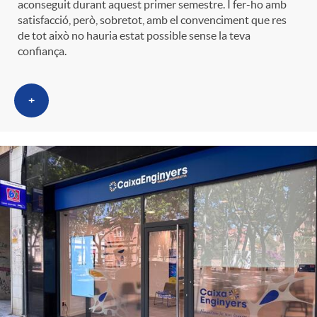
aconseguit durant aquest primer semestre. I fer-ho amb
t
n
satisfacció, però, sobretot, amb el convenciment que res
de tot això no hauria estat possible sense la teva
confiança.
r
g
o
+
u
C
t
a
s
t
e