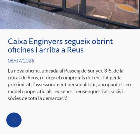
g
o
Caixa Enginyers segueix obrint
r
oficines i arriba a Reus
06/07/2026
i
La nova oficina, ubicada al Passeig de Sunyer, 3-5, de la
ciutat de Reus, reforça el compromís de l’entitat per la
a
proximitat, l’assessorament personalitzat, apropant el seu
model cooperatiu als reusencs i reusenques i als socis i
sòcies de tota la demarcació
s
+