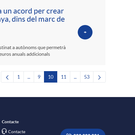
a un acord per crear
ya, dins del marc de
+
destinat a autònoms que permetrà
euros anuals addicionals
1
...
9
10
11
...
53
Pàgina
Pàgines intermèdies Utilitzeu TAB per navegar.
Pàgina
Pàgina
Pàgina
Pàgines intermèdies Utilitze
Pàgina
Contacte
Contacte