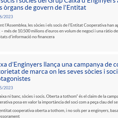
 socis i sòcies del Grup Caixa d'Enginyers
s òrgans de govern de l'Entitat
6/2023
t l'Assemblea, les sòcies i els socis de l'Entitat Cooperativa han 
– més de 10.500 milions d'euros en volum de negoci i una ràtio de
stats d'informació no financera
xa d’Enginyers llança una campanya de 
orietat de marca on les seves sòcies i soci
tagonistes
5/2023
aixa ni banc, sòcies i socis. Oberta a tothom” és el claim de la camp
rativa posa en valor la importància del soci com a peça clau del 
ntitat cooperativa oberta a tothom, i no sols per a enginyers, basad
sessorament