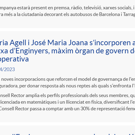
mpanya estarà present en premsa, ràdio, televisió, xarxes socials,
a més a la ciutadania decorant els autobusos de Barcelona i Tarr
ia Agell i José Maria Joana s’incorporen 
xa d’Enginyers, màxim òrgan de govern de
operativa
4/2023
noves incorporacions que reforcen el model de governança de l'ent
uradora, per donar resposta als nous reptes als quals s'enfronta l'
nsell Rector amplia els perfils professionals dels seus membres, q
licenciada en matemàtiques i un llicenciat en física, diversificant l'
Consell Rector passa a comptar amb un 30% de representació fem