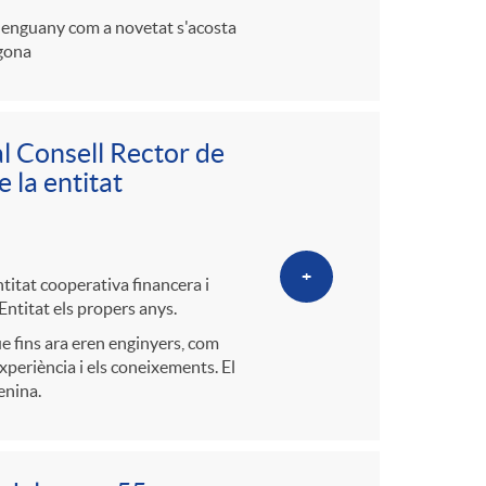
 i enguany com a novetat s'acosta
agona
al Consell Rector de
 la entitat
+
itat cooperativa financera i
Entitat els propers anys.
ue fins ara eren enginyers, com
experiència i els coneixements. El
enina.