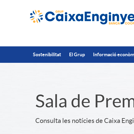
Salta al contingut principal
Sostenibilitat
El Grup
Informació econòmi
S
Sala de Pre
l
Consulta les notícies de Caixa Eng
i