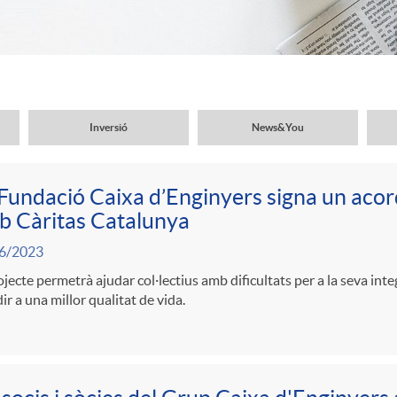
Inversió
News&You
Fundació Caixa d’Enginyers signa un acor
b Càritas Catalunya
6/2023
ojecte permetrà ajudar col·lectius amb dificultats per a la seva inte
ir a una millor qualitat de vida.