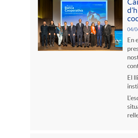
r
t
Cai
n
d’h
s
i
coo
r
g
a
04/0
e
o
En e
u
pres
s
nost
C
t
cont
a
El l
s
inst
t
L'es
situ
rell
e