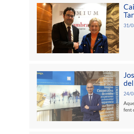
g
Cai
Ta
o
31/0
r
i
Jos
a
del
24/0
s
Aques
fent 