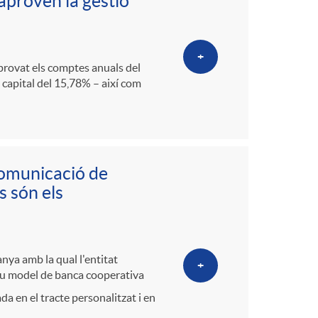
o
 aproven la gestió
m
+
aprovat els comptes anuals del
a
 capital del 15,78% – així com
comunicació de
s són els
anya amb la qual l'entitat
+
seu model de banca cooperativa
a en el tracte personalitzat i en