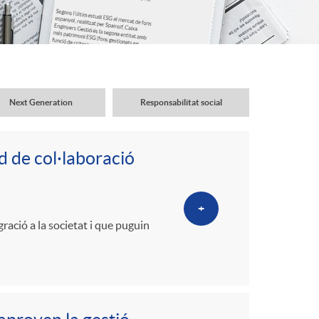
o
r
d
Next Generation
Responsabilitat social
'
d de col·laboració
i
+
d
gració a la societat i que puguin
i