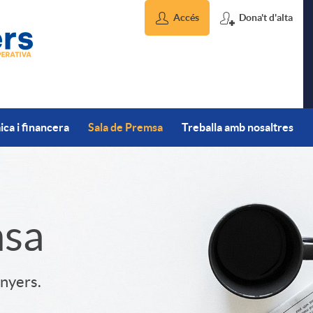
Accés
Dona't d'alta
ca i financera
Sala de Premsa
Treballa amb nosaltres
msa
inyers.