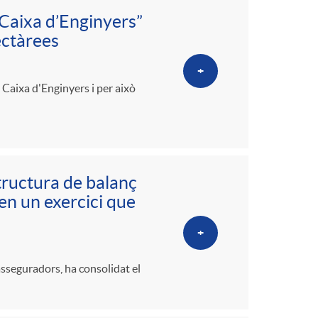
 Caixa d’Enginyers”
ectàrees
+
ó Caixa d'Enginyers i per això
tructura de balanç
 en un exercici que
+
asseguradors, ha consolidat el