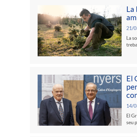
La 
amb
21/0
La so
treba
El 
per
con
14/0
El Gr
seu p