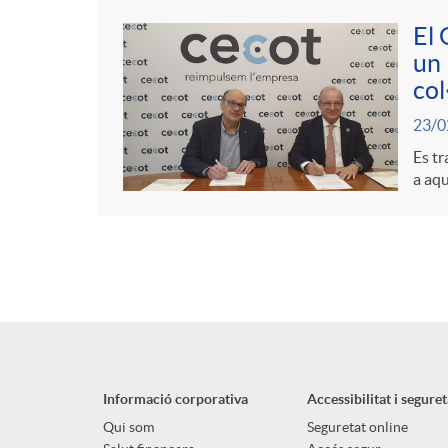
El 
un 
col
23/0
Es tr
a aqu
Informació corporativa
Accessibilitat i seguret
Qui som
Seguretat online