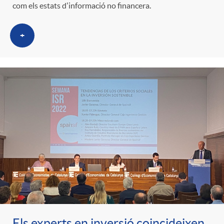
com els estats d'informació no financera.
t
n
+
r
g
o
u
C
t
a
s
t
e
Els experts en inversió coincideixen