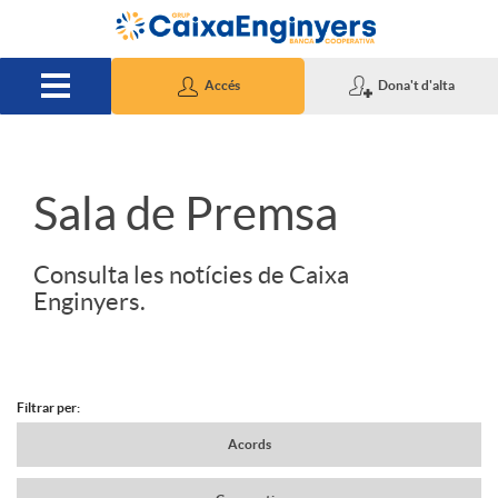
Salta al contingut principal
Accés
Dona't d'alta
S
Sala de Premsa
l
Consulta les notícies de Caixa
Enginyers.
i
d
Filtrar per:
N
Acords
e