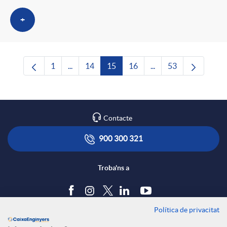
+
1
...
14
15
16
...
53
Pàgina
Pàgines intermèdies Utilitzeu TAB per navega
Pàgina
Pàgina
Pàgina
Pàgines intermèdies U
Pàgina
Contacte
900 300 321
Troba'ns a
Política de privacitat
Blog