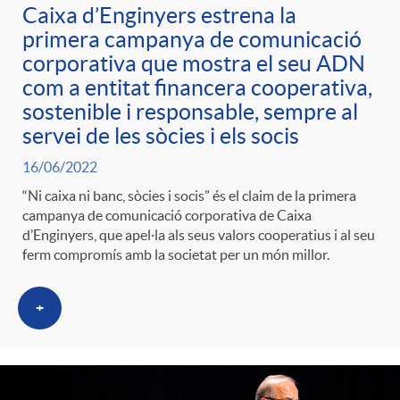
ó
Caixa d’Enginyers estrena la
t
l
primera campanya de comunicació
r
corporativa que mostra el seu ADN
p
e
i
com a entitat financera cooperativa,
a
sostenible i responsable, sempre al
e
n
servei de les sòcies i els socis
c
S
16/06/2022
r
i
a
“Ni caixa ni banc, sòcies i socis” és el claim de la primera
a
campanya de comunicació corporativa de Caixa
d’Enginyers, que apel·la als seus valors cooperatius i al seu
c
d
d
ferm compromís amb la societat per un món millor.
l
a
o
o
+
a
t
A
r
d