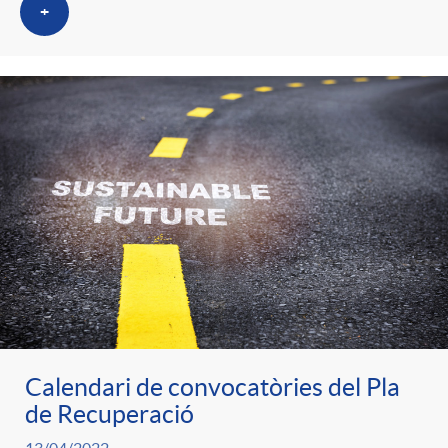
t
+
n
r
g
o
u
C
t
a
s
t
Calendari de convocatòries del Pla
e
de Recuperació