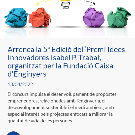
e
n
d
e
g
c
e
p
o
l
c
Arrenca la 5ª Edició del ‘Premi Idees
r
Innovadores Isabel P. Trabal’,
r
a
organitzat per la Fundació Caixa
o
e
d'Enginyers
i
F
n
13/04/2022
n
El concurs impulsa el desenvolupament de propostes
e
i
emprenedores, relacionades amb l’enginyeria, el
t
desenvolupament sostenible i el medi ambient, amb
s
especial interès pels projectes enfocats a millorar la
s
l
qualitat de vida de les persones
i
a