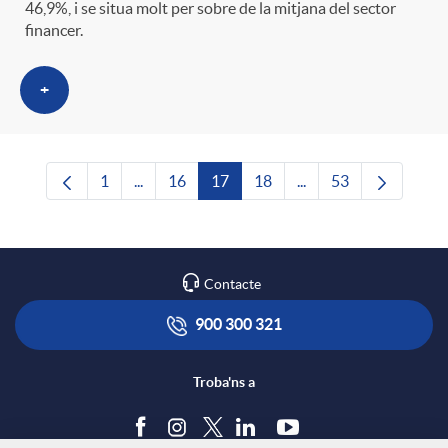
46,9%, i se situa molt per sobre de la mitjana del sector
financer.
+
1
...
16
17
18
...
53
Pàgina
Pàgines intermèdies Utilitzeu TAB per navega
Pàgina
Pàgina
Pàgina
Pàgines intermèdies U
Pàgina
Contacte
900 300 321
Troba'ns a