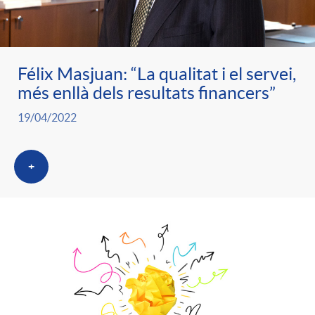
ó
t
l
r
p
e
i
Félix Masjuan: “La qualitat i el servei,
a
més enllà dels resultats financers”
e
n
c
19/04/2022
S
r
i
a
a
+
c
d
d
l
a
o
o
a
t
A
r
d