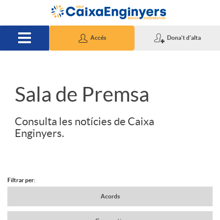
Salta al contingut principal
Accés
Dona't d'alta
S
Sala de Premsa
l
Consulta les notícies de Caixa
Enginyers.
i
d
Filtrar per:
N
Acords
e