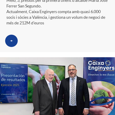
Melo, 3, presidit per la primera tinent d'alcalde María José
t
n
Ferrer San Segundo.
Actualment, Caixa Enginyers compta amb quasi 6.000
socis i sòcies a València, i gestiona un volum de negoci de
r
g
més de 212M d'euros
o
u
+
C
t
a
s
t
e