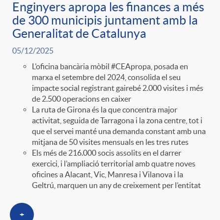
Enginyers apropa les finances a més
de 300 municipis juntament amb la
Generalitat de Catalunya
05/12/2025
L’oficina bancària mòbil #CEApropa, posada en
marxa el setembre del 2024, consolida el seu
impacte social registrant gairebé 2.000 visites i més
de 2.500 operacions en caixer
La ruta de Girona és la que concentra major
activitat, seguida de Tarragona i la zona centre, tot i
que el servei manté una demanda constant amb una
mitjana de 50 visites mensuals en les tres rutes
Els més de 216.000 socis assolits en el darrer
exercici, i l’ampliació territorial amb quatre noves
oficines a Alacant, Vic, Manresa i Vilanova i la
Geltrú, marquen un any de creixement per l’entitat
+