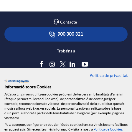
Contacte
900 300 321
Troba'ns a
Política de privacitat
Blog
Informació sobre Cookies
Tauler d'anuncis
A Caixa Enginyers utilitzem cookies pròpies i de tercers amb finalitats d'anàlisi
Política de cookies
(fet que permet millorar el lloc web), de personalització de contingut (per
Avís legal
exemple, recomanacions de vídeos) i de personalització de la publicitat que se't
mostra a llocs web i xarxes socials. La personalització es realitza sobre la base
Seguretat Online
d'un perfil elaborat a partir dels teus hàbits de navegació (per exemple, pàgines
Privacitat
visitades).
Canal denúncies
Pots acceptar, configurar o rebutjar l'ús de cookies fent servir els botons facilitats
en aquest avís. Si necessites més informació visita la nostra
Política de Cookies
.