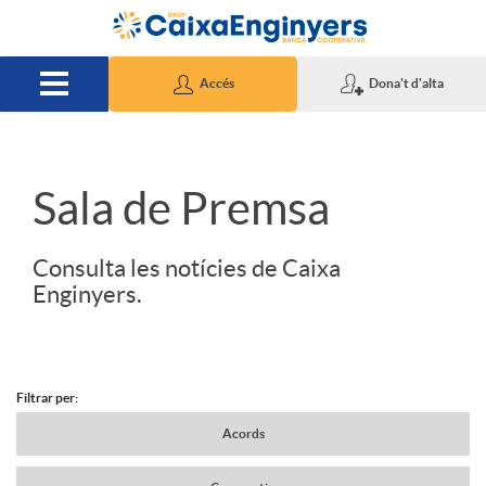
Salta al contingut principal
Accés
Dona't d'alta
S
Sala de Premsa
l
Consulta les notícies de Caixa
Enginyers.
i
d
Filtrar per:
N
Acords
e