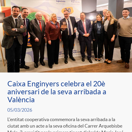
e
n
d
e
g
c
e
p
o
l
c
r
r
a
o
e
i
F
n
Caixa Enginyers celebra el 20è
n
aniversari de la seva arribada a
e
i
València
t
s
05/03/2026
s
l
L'entitat cooperativa commemora la seva arribada a la
i
a
ciutat amb un acte a la seva oficina del Carrer Arquebisbe