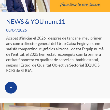
ó
t
l
r
p
e
NEWS & YOU num.11
i
a
08/04/2026
e
n
c
Acabat d'iniciar el 2026 i després de tancar el meu primer
S
any com a director general del Grup Caixa Enginyers, em
satisfà compartir que, gràcies al treball de tot l'equip humà
r
i
a
de l'entitat, el 2025 hem estat reconeguts com la primera
a
entitat financera en qualitat de servei en l’àmbit estatal,
segons l'Estudi de Qualitat Objectiva Sectorial (EQUOS
c
d
d
RCB) de STIGA.
l
a
o
o
+
a
t
A
r
d