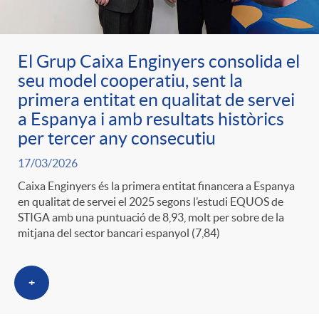
g
o
El Grup Caixa Enginyers consolida el
seu model cooperatiu, sent la
primera entitat en qualitat de servei
r
a Espanya i amb resultats històrics
per tercer any consecutiu
i
17/03/2026
Caixa Enginyers és la primera entitat financera a Espanya
a
en qualitat de servei el 2025 segons l’estudi EQUOS de
STIGA amb una puntuació de 8,93, molt per sobre de la
mitjana del sector bancari espanyol (7,84)
s
+