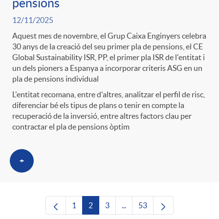
pensions
12/11/2025
Aquest mes de novembre, el Grup Caixa Enginyers celebra
30 anys de la creació del seu primer pla de pensions, el CE
Global Sustainability ISR, PP, el primer pla ISR de l'entitat i
un dels pioners a Espanya a incorporar criteris ASG en un
pla de pensions individual
L'entitat recomana, entre d'altres, analitzar el perfil de risc,
diferenciar bé els tipus de plans o tenir en compte la
recuperació de la inversió, entre altres factors clau per
contractar el pla de pensions òptim
+
1
2
3
...
53
Pàgina
Pàgina
Pàgina
Pàgines intermèdies Utilitze
Pàgina