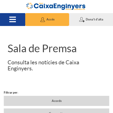
Salta al contingut principal
Accés
Dona't d'alta
S
Sala de Premsa
l
Consulta les notícies de Caixa
Enginyers.
i
d
Filtrar per:
N
Acords
e