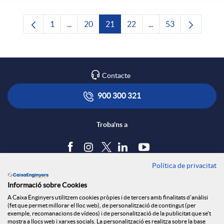
1
...
20
21
22
...
53
Pàgina
Pàgines intermèdies Utilitzeu TAB per navega
Pàgina
Pàgina
Pàgina
Pàgines intermèdies U
Pàgina
Contacte
900 300 321
Troba'ns a
Política de privacitat
Blog
Informació sobre Cookies
Tauler d'anuncis
A Caixa Enginyers utilitzem cookies pròpies i de tercers amb finalitats d'anàlisi
Política de cookies
(fet que permet millorar el lloc web), de personalització de contingut (per
Avís legal
exemple, recomanacions de vídeos) i de personalització de la publicitat que se't
mostra a llocs web i xarxes socials. La personalització es realitza sobre la base