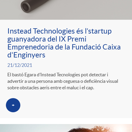
ó
t
l
r
p
e
i
Instead Technologies és l’startup
a
guanyadora del IX Premi
e
n
c
Emprenedoria de la Fundació Caixa
S
d'Enginyers
r
i
a
21/12/2021
a
El bastó Egara d’Instead Tecnologies pot detectar i
c
d
advertir a una persona amb ceguesa o deficiència visual
d
sobre obstacles aeris entre el maluc i el cap.
l
a
o
o
+
a
t
A
r
d