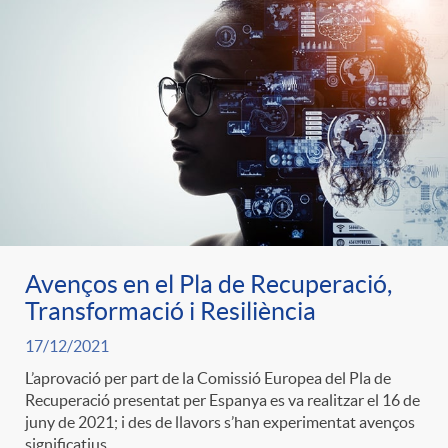
e
n
d
e
g
c
e
p
o
l
c
r
r
a
o
e
i
F
n
Avenços en el Pla de Recuperació,
n
Transformació i Resiliència
e
i
t
17/12/2021
s
L’aprovació per part de la Comissió Europea del Pla de
s
l
Recuperació presentat per Espanya es va realitzar el 16 de
i
juny de 2021; i des de llavors s’han experimentat avenços
a
significatius.