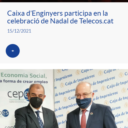
g
Caixa d’Enginyers participa en la
celebració de Nadal de Telecos.cat
o
15/12/2021
r
+
i
a
s