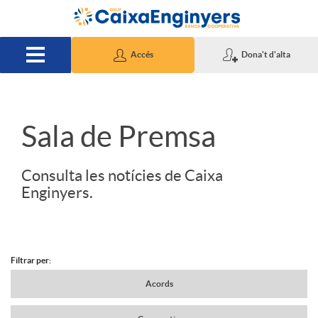
Salta al contingut principal
Accés
Dona't d'alta
S
Sala de Premsa
l
Consulta les notícies de Caixa
Enginyers.
i
d
Filtrar per:
N
Acords
e