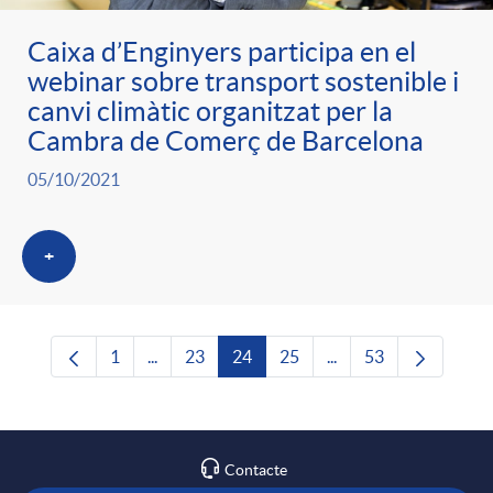
Caixa d’Enginyers participa en el
webinar sobre transport sostenible i
canvi climàtic organitzat per la
Cambra de Comerç de Barcelona
05/10/2021
+
1
...
23
24
25
...
53
Pàgina
Pàgines intermèdies Utilitzeu TAB per navega
Pàgina
Pàgina
Pàgina
Pàgines intermèdies U
Pàgina
Contacte