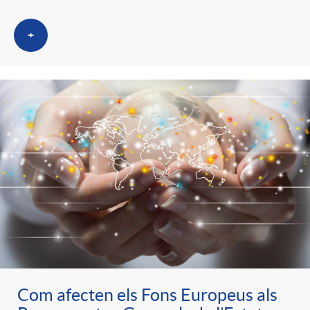
t
n
+
r
g
o
u
C
t
a
s
t
e
Com afecten els Fons Europeus als