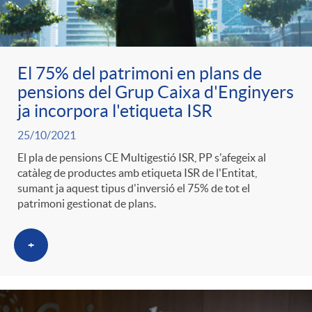
ó
t
l
r
p
e
i
El 75% del patrimoni en plans de
a
pensions del Grup Caixa d'Enginyers
e
n
c
ja incorpora l'etiqueta ISR
S
25/10/2021
r
i
a
El pla de pensions CE Multigestió ISR, PP s'afegeix al
a
catàleg de productes amb etiqueta ISR de l'Entitat,
c
d
sumant ja aquest tipus d'inversió el 75% de tot el
d
patrimoni gestionat de plans.
l
a
o
o
+
a
t
A
r
d