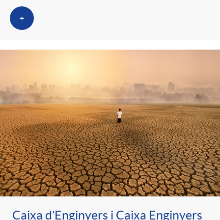
t
n
+
r
g
o
u
C
t
a
s
t
e
Caixa d’Enginyers i Caixa Enginyers