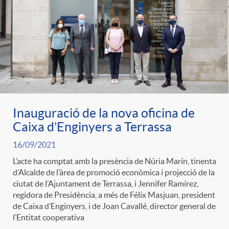
e
n
d
e
g
c
e
p
o
l
c
r
r
a
o
Inauguració de la nova oficina de
e
Caixa d’Enginyers a Terrassa
i
F
n
16/09/2021
n
L’acte ha comptat amb la presència de Núria Marín, tinenta
e
i
d’Alcalde de l’àrea de promoció econòmica i projecció de la
t
ciutat de l’Ajuntament de Terrassa, i Jennifer Ramírez,
s
regidora de Presidència, a més de Félix Masjuan, president
s
l
de Caixa d’Enginyers, i de Joan Cavallé, director general de
i
l’Entitat cooperativa
a