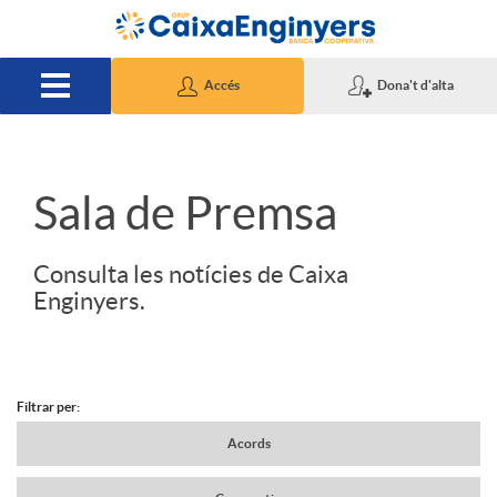
Salta al contingut principal
Accés
Dona't d'alta
S
Sala de Premsa
l
Consulta les notícies de Caixa
Enginyers.
i
d
Filtrar per:
N
Acords
e