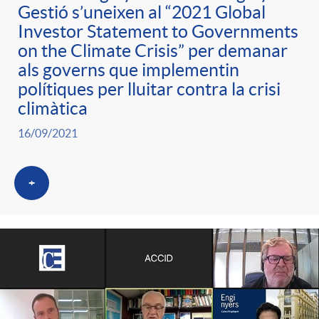
g
Gestió s’uneixen al “2021 Global
Investor Statement to Governments
on the Climate Crisis” per demanar
o
als governs que implementin
polítiques per lluitar contra la crisi
r
climàtica
16/09/2021
i
+
a
s