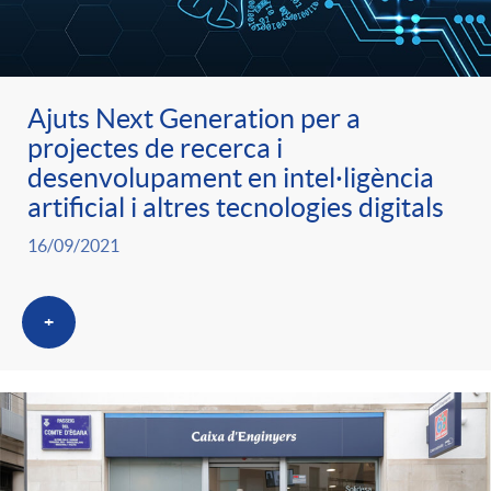
ó
t
l
r
p
e
i
Ajuts Next Generation per a
a
projectes de recerca i
e
n
c
desenvolupament en intel·ligència
S
artificial i altres tecnologies digitals
r
i
a
16/09/2021
a
c
d
d
+
l
a
o
o
a
t
A
r
d