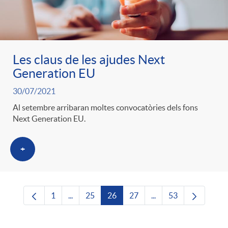
Les claus de les ajudes Next
Generation EU
30/07/2021
Al setembre arribaran moltes convocatòries dels fons
Next Generation EU.
+
1
...
25
26
27
...
53
Pàgina
Pàgines intermèdies Utilitzeu TAB per navega
Pàgina
Pàgina
Pàgina
Pàgines intermèdies U
Pàgina