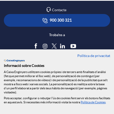
Contacte
900 300 321
Troba'ns a
Política de privacitat
Blog
Informació sobre Cookies
Tauler d'anuncis
A Caixa Enginyers utilitzem cookies pròpies i de tercers amb finalitats d'anàlisi
Política de cookies
(fet que permet millorar el lloc web), de personalització de contingut (per
Avís legal
exemple, recomanacions de vídeos) i de personalització de la publicitat que se't
mostra a llocs web i xarxes socials. La personalització es realitza sobre la base
Seguretat Online
d'un perfil elaborat a partir dels teus hàbits de navegació (per exemple, pàgines
Privacitat
visitades).
Canal denúncies
Pots acceptar, configurar o rebutjar l'ús de cookies fent servir els botons facilitats
en aquest avís. Si necessites més informació visita la nostra
Política de Cookies
.