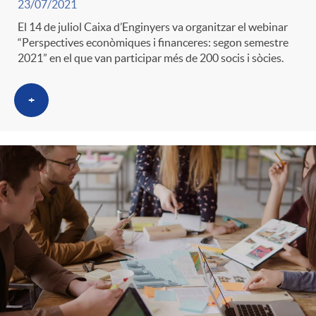
23/07/2021
t
n
El 14 de juliol Caixa d’Enginyers va organitzar el webinar
“Perspectives econòmiques i financeres: segon semestre
r
2021” en el que van participar més de 200 socis i sòcies.
g
o
+
u
C
t
a
s
t
e