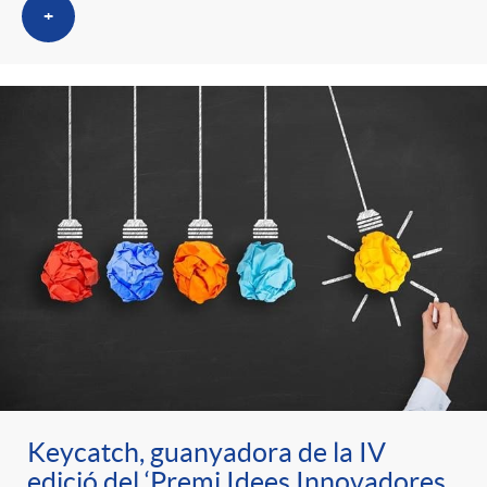
+
Keycatch, guanyadora de la IV
edició del ‘Premi Idees Innovadores