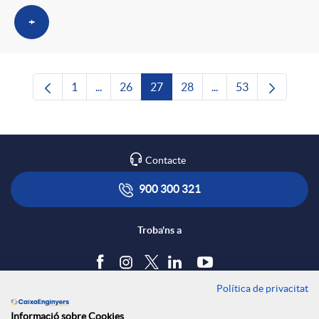
+
1
...
26
27
28
...
53
Pàgina
Pàgines intermèdies Utilitzeu TAB per navega
Pàgina
Pàgina
Pàgina
Pàgines intermèdies U
Pàgina
Contacte
900 300 321
Troba'ns a
Política de privacitat
Blog
Informació sobre Cookies