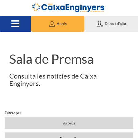
Salta al contingut principal
Accés
Dona't d'alta
S
Sala de Premsa
l
Consulta les notícies de Caixa
Enginyers.
i
d
Filtrar per:
N
Acords
e