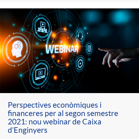
e
n
d
e
g
c
e
p
o
l
c
r
r
a
o
e
i
F
n
n
e
i
Perspectives econòmiques i
t
financeres per al segon semestre
s
2021: nou webinar de Caixa
s
l
i
d’Enginyers
a