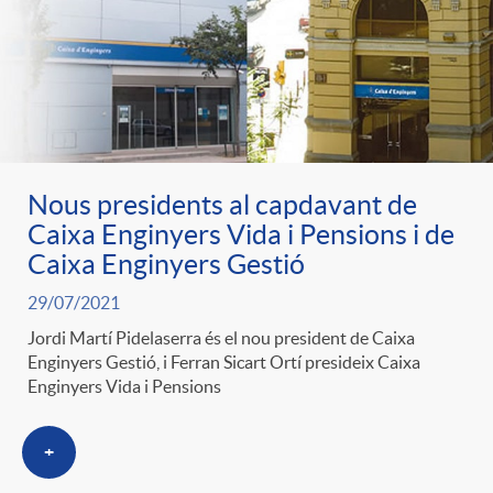
ó
t
l
r
p
e
i
a
e
n
c
S
Nous presidents al capdavant de
r
i
Caixa Enginyers Vida i Pensions i de
a
a
Caixa Enginyers Gestió
c
d
29/07/2021
d
l
Jordi Martí Pidelaserra és el nou president de Caixa
Enginyers Gestió, i Ferran Sicart Ortí presideix Caixa
a
o
o
Enginyers Vida i Pensions
a
t
A
r
+
d