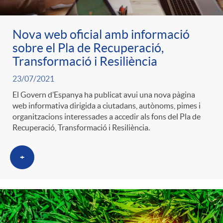
g
Nova web oficial amb informació
o
sobre el Pla de Recuperació,
Transformació i Resiliència
r
23/07/2021
El Govern d’Espanya ha publicat avui una nova pàgina
i
web informativa dirigida a ciutadans, autònoms, pimes i
organitzacions interessades a accedir als fons del Pla de
Recuperació, Transformació i Resiliència.
a
+
s