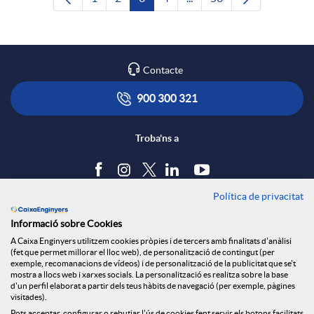
Pàgina
Pàgina
Pàgina
Pàgina
Pàgines intermèdies Utili
Pàgina
Contacte
900 300 321
Troba'ns a
Política de privacitat
Blog
Informació sobre Cookies
Tauler d'anuncis
A Caixa Enginyers utilitzem cookies pròpies i de tercers amb finalitats d'anàlisi
Política de cookies
(fet que permet millorar el lloc web), de personalització de contingut (per
Avís legal
exemple, recomanacions de vídeos) i de personalització de la publicitat que se't
mostra a llocs web i xarxes socials. La personalització es realitza sobre la base
Seguretat Online
d'un perfil elaborat a partir dels teus hàbits de navegació (per exemple, pàgines
Privacitat
visitades).
Canal denúncies
Pots acceptar, configurar o rebutjar l'ús de cookies fent servir els botons facilitats