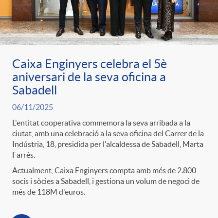
ó
t
l
r
p
e
i
a
Caixa Enginyers celebra el 5è
e
n
c
aniversari de la seva oficina a
S
Sabadell
r
i
a
06/11/2025
a
L'entitat cooperativa commemora la seva arribada a la
c
d
ciutat, amb una celebració a la seva oficina del Carrer de la
d
Indústria, 18, presidida per l'alcaldessa de Sabadell, Marta
l
Farrés.
a
o
o
Actualment, Caixa Enginyers compta amb més de 2.800
a
socis i sòcies a Sabadell, i gestiona un volum de negoci de
més de 118M d'euros.
t
A
r
d