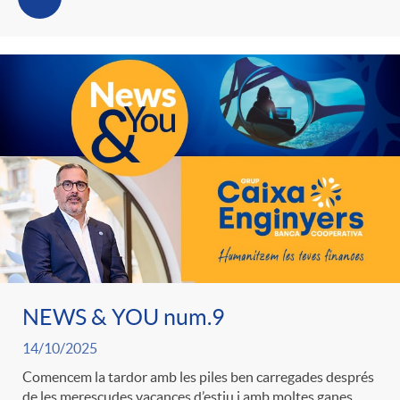
g
o
r
i
a
s
NEWS & YOU num.9
14/10/2025
Comencem la tardor amb les piles ben carregades després
de les merescudes vacances d’estiu i amb moltes ganes