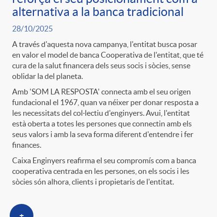
t
alternativa a la banca tradicional
n
28/10/2025
r
g
A través d'aquesta nova campanya, l'entitat busca posar
en valor el model de banca Cooperativa de l'entitat, que té
cura de la salut financera dels seus socis i sòcies, sense
o
u
oblidar la del planeta.
Amb 'SOM LA RESPOSTA' connecta amb el seu origen
C
fundacional el 1967, quan va néixer per donar resposta a
t
les necessitats del col·lectiu d'enginyers. Avui, l'entitat
està oberta a totes les persones que connectin amb els
a
seus valors i amb la seva forma diferent d'entendre i fer
s
finances.
Caixa Enginyers reafirma el seu compromís com a banca
t
cooperativa centrada en les persones, on els socis i les
sòcies són alhora, clients i propietaris de l'entitat.
e
+