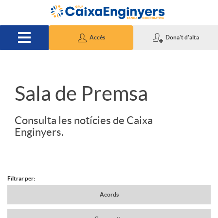
Salta al contingut principal
Accés
Dona't d'alta
S
Sala de Premsa
l
Consulta les notícies de Caixa
Enginyers.
i
d
Filtrar per:
N
Acords
e