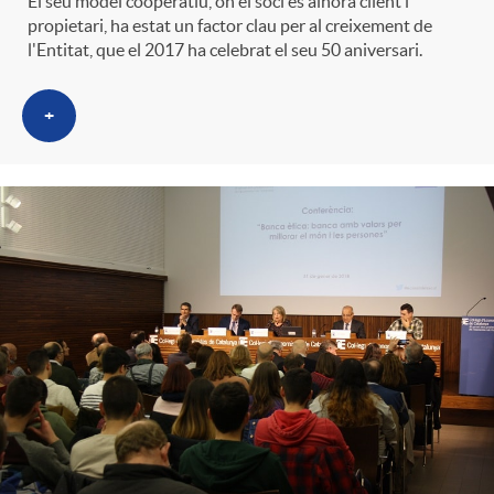
El seu model cooperatiu, on el soci és alhora client i
t
n
propietari, ha estat un factor clau per al creixement de
l'Entitat, que el 2017 ha celebrat el seu 50 aniversari.
r
g
+
o
u
C
t
a
s
t
e