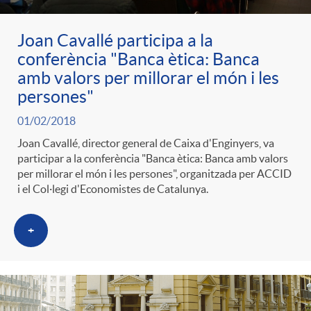
g
Joan Cavallé participa a la
o
conferència "Banca ètica: Banca
amb valors per millorar el món i les
persones"
r
01/02/2018
i
Joan Cavallé, director general de Caixa d'Enginyers, va
participar a la conferència "Banca ètica: Banca amb valors
per millorar el món i les persones", organitzada per ACCID
a
i el Col·legi d'Economistes de Catalunya.
+
s