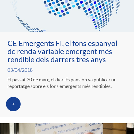
ó
t
l
r
p
e
i
a
e
n
CE Emergents FI, el fons espanyol
c
de renda variable emergent més
S
rendible dels darrers tres anys
r
i
a
a
03/04/2018
c
El passat 30 de març, el diari Expansión va publicar un
d
d
reportatge sobre els fons emergents més rendibles.
l
a
o
o
+
a
t
A
r
d