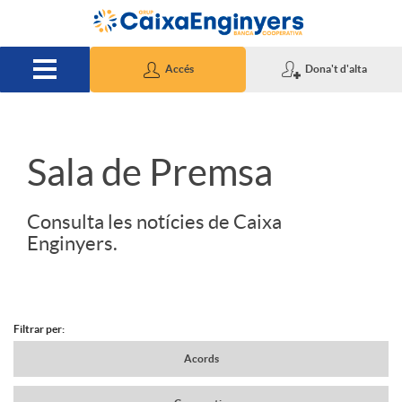
Salta al contingut principal
Accés
Dona't d'alta
S
Sala de Premsa
l
Consulta les notícies de Caixa
Enginyers.
i
d
Filtrar per:
N
Acords
e