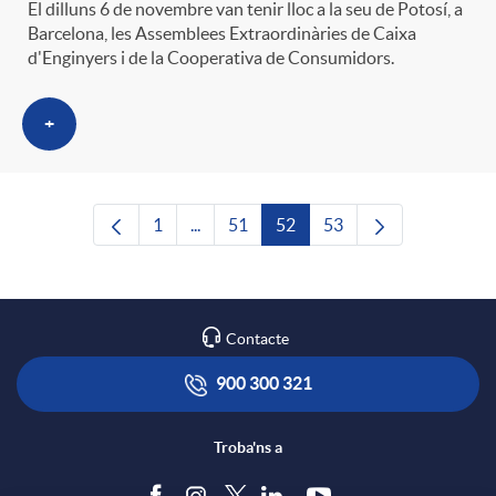
El dilluns 6 de novembre van tenir lloc a la seu de Potosí, a
Barcelona, les Assemblees Extraordinàries de Caixa
d'Enginyers i de la Cooperativa de Consumidors.
+
1
...
51
52
53
Pàgina
Pàgines intermèdies Utilitzeu TAB per n
Pàgina
Pàgina
Pàgina
Contacte
900 300 321
Troba'ns a