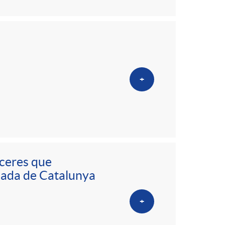
+
nceres que
tzada de Catalunya
+