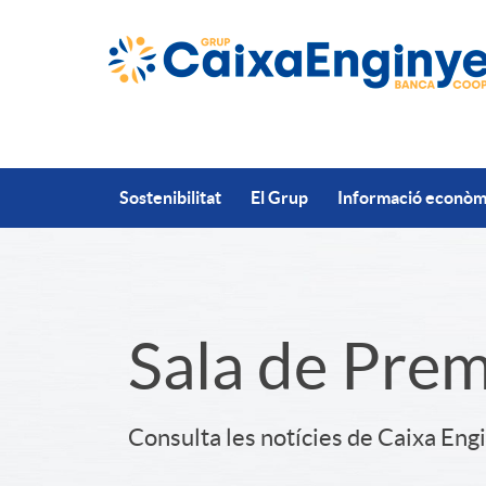
Salta al contingut principal
Sostenibilitat
El Grup
Informació econòmi
S
Sala de Pre
l
Consulta les notícies de Caixa Eng
i