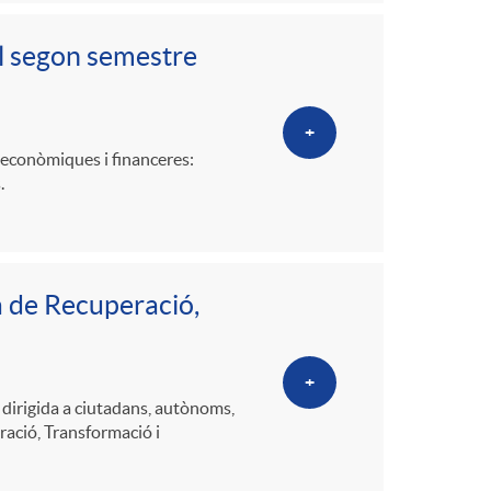
o
l segon semestre
m
a
+
s econòmiques i financeres:
.
a de Recuperació,
+
dirigida a ciutadans, autònoms,
ració, Transformació i