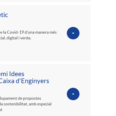
tic
a de la Covid-19 d’una manera més
+
l, digital i verda.
emi Idees
 Caixa d'Enginyers
+
olupament de propostes
la sostenibilitat, amb especial
nt