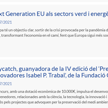
t Generation EU als sectors verd i energè
7/2021
a té un objectiu clar, sortir de la crisi provocada per la pandèmi
, transformant l’economia en el camí, fent que Europa sigui més socia
catch, guanyadora de la IV edició del ‘Pr
ovadores Isabel P. Trabal’, de la Fundació
7/2021
oncurs, amb una dotació econòmica de 10.000€, impulsa el desenv
nedores, relacionades amb la ciència, la tecnologia, la innovació i 
ès pels projectes que advoquen per la preservació del medi ambie