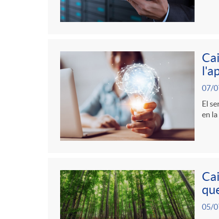
g
o
Cai
r
l'a
07/0
i
El se
en la
a
s
Cai
que
05/0