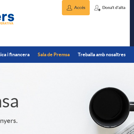
Accés
Dona't d'alta
ca i financera
Sala de Premsa
Treballa amb nosaltres
msa
inyers.