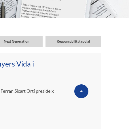
o
r
d
Next Generation
Responsabilitat social
'
yers Vida i
i
d
 Ferran Sicart Ortí presideix
+
i