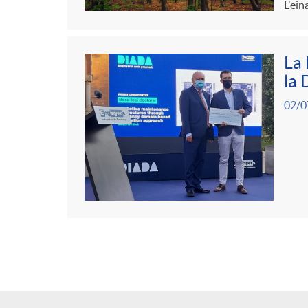
L'ein
La 
la 
02/0