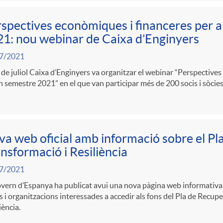
spectives econòmiques i financeres per a
1: nou webinar de Caixa d’Enginyers
7/2021
 de juliol Caixa d’Enginyers va organitzar el webinar “Perspective
 semestre 2021” en el que van participar més de 200 socis i sòcies
a web oficial amb informació sobre el Pl
nsformació i Resiliència
7/2021
vern d’Espanya ha publicat avui una nova pàgina web informativa 
 i organitzacions interessades a accedir als fons del Pla de Recupe
iència.