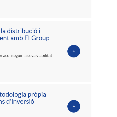
a distribució i
ment amb FI Group
+
 aconseguir la seva viabilitat
todologia pròpia
s d'inversió
+