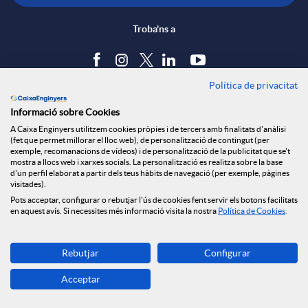
ó
t
l
r
Troba'ns a
p
e
i
a
Política de privacitat
Blog
e
n
c
Informació sobre Cookies
S
Tauler d'anuncis
A Caixa Enginyers utilitzem cookies pròpies i de tercers amb finalitats d'anàlisi
Política de cookies
r
i
(fet que permet millorar el lloc web), de personalització de contingut (per
a
Avís legal
exemple, recomanacions de vídeos) i de personalització de la publicitat que se't
a
mostra a llocs web i xarxes socials. La personalització es realitza sobre la base
Seguretat Online
d'un perfil elaborat a partir dels teus hàbits de navegació (per exemple, pàgines
c
d
Privacitat
visitades).
d
Pots acceptar, configurar o rebutjar l'ús de cookies fent servir els botons facilitats
Canal denúncies
l
en aquest avís. Si necessites més informació visita la nostra
Política de Cookies
.
a
o
o
Descarrega-la ara
a
Rebutjar
Configurar
Banca MOBILE
t
A
r
Acceptar
© Grup Caixa Enginyers 2026
d