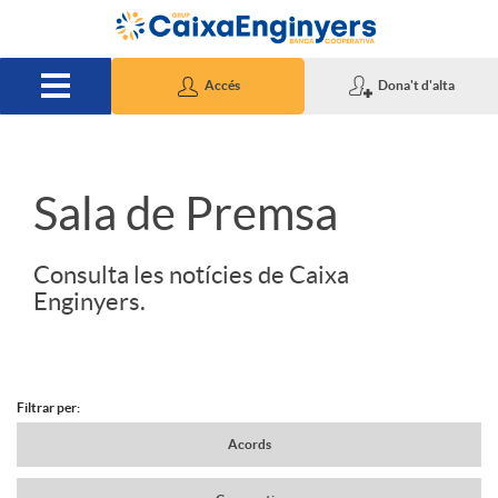
Salta al contingut principal
Accés
Dona't d'alta
S
Sala de Premsa
l
Consulta les notícies de Caixa
Enginyers.
i
d
Filtrar per:
N
Acords
e