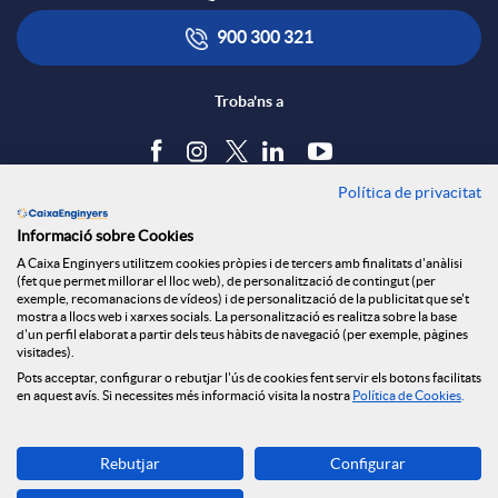
900 300 321
Troba'ns a
Política de privacitat
Blog
Informació sobre Cookies
Tauler d'anuncis
A Caixa Enginyers utilitzem cookies pròpies i de tercers amb finalitats d'anàlisi
Política de cookies
(fet que permet millorar el lloc web), de personalització de contingut (per
Avís legal
exemple, recomanacions de vídeos) i de personalització de la publicitat que se't
mostra a llocs web i xarxes socials. La personalització es realitza sobre la base
Seguretat Online
d'un perfil elaborat a partir dels teus hàbits de navegació (per exemple, pàgines
Privacitat
visitades).
Pots acceptar, configurar o rebutjar l'ús de cookies fent servir els botons facilitats
Canal denúncies
en aquest avís. Si necessites més informació visita la nostra
Política de Cookies
.
Descarrega-la ara
Rebutjar
Configurar
Banca MOBILE