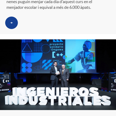
nenes puguin menjar cada dia d'aquest curs en el
t
n
menjador escolar i equival a més de 6.000 àpats.
r
g
+
o
u
C
t
a
s
t
e