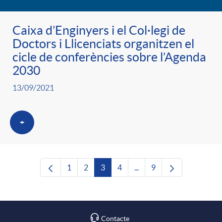
Caixa d’Enginyers i el Col·legi de
Doctors i Llicenciats organitzen el
cicle de conferències sobre l’Agenda
2030
13/09/2021
+
1
2
3
4
...
9
Pàgina
Pàgina
Pàgina
Pàgina
Pàgines intermèdies Utili
Pàgina
Contacte