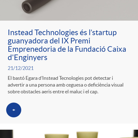
ó
t
l
r
p
e
i
Instead Technologies és l’startup
a
guanyadora del IX Premi
e
n
c
Emprenedoria de la Fundació Caixa
S
d'Enginyers
r
i
a
21/12/2021
a
El bastó Egara d’Instead Tecnologies pot detectar i
c
d
advertir a una persona amb ceguesa o deficiència visual
d
sobre obstacles aeris entre el maluc i el cap.
l
a
o
o
+
a
t
A
r
d