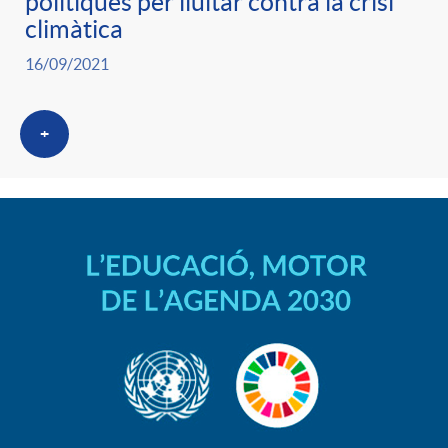
polítiques per lluitar contra la crisi
climàtica
16/09/2021
+