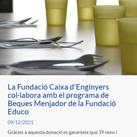
e
n
d
e
g
c
e
p
o
l
c
r
r
a
o
e
i
F
n
La Fundació Caixa d'Enginyers
n
col·labora amb el programa de
e
i
Beques Menjador de la Fundació
t
Educo
s
s
l
09/12/2021
i
a
Gràcies a aquesta donació es garanteix que 39 nens i