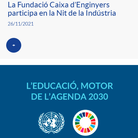
La Fundació Caixa d’Enginyers
g
participa en la Nit de la Indústria
o
26/11/2021
r
+
i
a
s