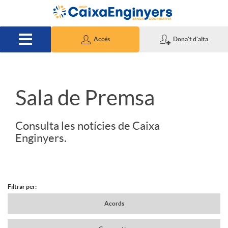
Salta al contingut principal
Accés
Dona't d'alta
S
Sala de Premsa
l
Consulta les notícies de Caixa
Enginyers.
i
d
Filtrar per:
N
Acords
e