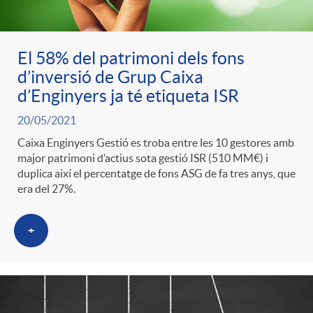
ó
t
l
r
p
e
El 58% del patrimoni dels fons
i
d’inversió de Grup Caixa
a
d’Enginyers ja té etiqueta ISR
e
n
c
S
20/05/2021
r
Caixa Enginyers Gestió es troba entre les 10 gestores amb
i
a
major patrimoni d’actius sota gestió ISR (510 MM€) i
a
duplica així el percentatge de fons ASG de fa tres anys, que
c
d
era del 27%.
d
l
+
a
o
o
a
t
A
r
d