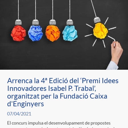
e
n
d
e
g
c
e
p
o
l
c
r
r
a
o
e
i
F
Arrenca la 4ª Edició del ‘Premi Idees
n
n
Innovadores Isabel P. Trabal’,
e
organitzat per la Fundació Caixa
i
t
d'Enginyers
s
s
l
07/04/2021
i
a
El concurs impulsa el desenvolupament de propostes