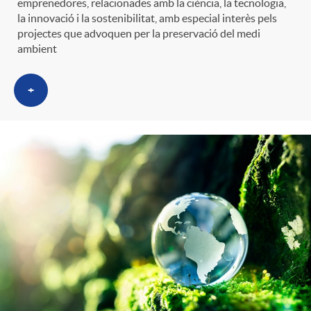
emprenedores, relacionades amb la ciència, la tecnologia,
t
n
la innovació i la sostenibilitat, amb especial interès pels
projectes que advoquen per la preservació del medi
ambient
r
g
+
o
u
C
t
a
s
t
e