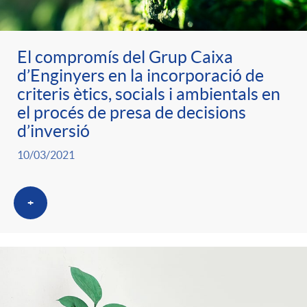
g
o
El compromís del Grup Caixa
d’Enginyers en la incorporació de
criteris ètics, socials i ambientals en
r
el procés de presa de decisions
d’inversió
i
10/03/2021
a
+
s