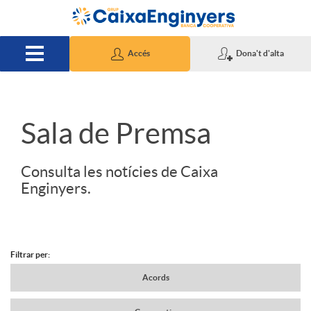
Salta al contingut principal
Accés
Dona't d'alta
S
Sala de Premsa
l
Consulta les notícies de Caixa
Enginyers.
i
d
Filtrar per:
N
Acords
e