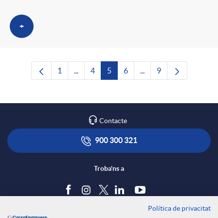
+
1
...
4
5
6
...
9
Pàgina
Pàgines intermèdies Utilitzeu TAB per nave
Pàgina
Pàgina
Pàgina
Pàgines intermèdies Ut
Pàgina
Contacte
900 300 321
Troba'ns a
Política de privacitat
Blog