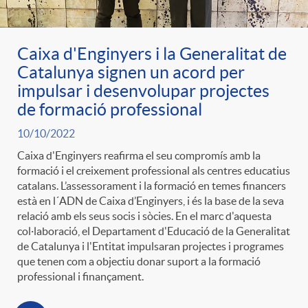
t
n
Caixa d'Enginyers i la Generalitat de
r
g
Catalunya signen un acord per
impulsar i desenvolupar projectes
o
u
de formació professional
10/10/2022
C
t
Caixa d'Enginyers reafirma el seu compromís amb la
formació i el creixement professional als centres educatius
a
catalans. L’assessorament i la formació en temes financers
s
està en l´ADN de Caixa d’Enginyers, i és la base de la seva
relació amb els seus socis i sòcies. En el marc d'aquesta
t
col·laboració, el Departament d'Educació de la Generalitat
de Catalunya i l'Entitat impulsaran projectes i programes
que tenen com a objectiu donar suport a la formació
e
professional i finançament.