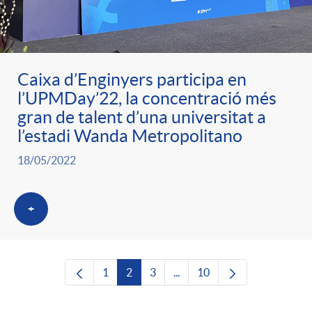
Caixa d’Enginyers participa en
l’UPMDay’22, la concentració més
gran de talent d’una universitat a
l’estadi Wanda Metropolitano
18/05/2022
+
1
2
3
...
10
Pàgina
Pàgina
Pàgina
Pàgines intermèdies Utilitze
Pàgina