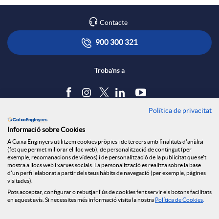
Contacte
900 300 321
Troba'ns a
Política de privacitat
Blog
Informació sobre Cookies
Tauler d'anuncis
A Caixa Enginyers utilitzem cookies pròpies i de tercers amb finalitats d'anàlisi
Política de cookies
(fet que permet millorar el lloc web), de personalització de contingut (per
Avís legal
exemple, recomanacions de vídeos) i de personalització de la publicitat que se't
mostra a llocs web i xarxes socials. La personalització es realitza sobre la base
Seguretat Online
d'un perfil elaborat a partir dels teus hàbits de navegació (per exemple, pàgines
Privacitat
visitades).
Pots acceptar, configurar o rebutjar l'ús de cookies fent servir els botons facilitats
Canal denúncies
en aquest avís. Si necessites més informació visita la nostra
Política de Cookies
.