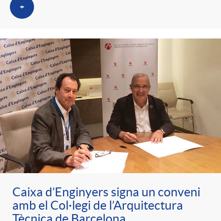
g
+
o
r
i
a
s
Caixa d’Enginyers signa un conveni
amb el Col·legi de l’Arquitectura
Tècnica de Barcelona