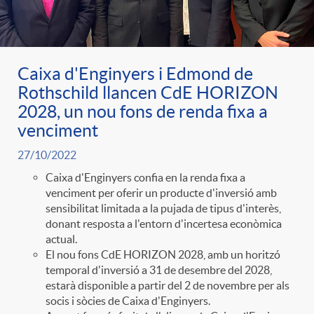
ó
t
l
r
p
e
i
Caixa d'Enginyers i Edmond de
a
Rothschild llancen CdE HORIZON
e
n
c
2028, un nou fons de renda fixa a
S
venciment
r
i
a
27/10/2022
a
Caixa d'Enginyers confia en la renda fixa a
c
d
venciment per oferir un producte d'inversió amb
d
sensibilitat limitada a la pujada de tipus d'interès,
l
donant resposta a l'entorn d'incertesa econòmica
a
o
actual.
o
a
El nou fons CdE HORIZON 2028, amb un horitzó
temporal d'inversió a 31 de desembre del 2028,
t
A
r
estarà disponible a partir del 2 de novembre per als
d
socis i sòcies de Caixa d'Enginyers.