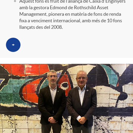
Aquest fons és fruit de l'aliança de Caixa d'Enginyers
e
n
d
amb la gestora Edmond de Rothschild Asset
e
Management, pionera en matèria de fons de renda
fixa a venciment internacional, amb més de 10 fons
g
c
e
llançats des del 2008.
p
o
l
c
+
r
r
a
o
e
i
F
n
n
e
i
t
s
s
l
i
a