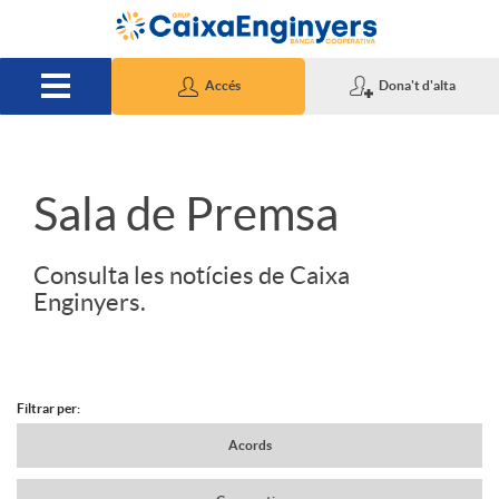
Salta al contingut principal
Accés
Dona't d'alta
S
Sala de Premsa
l
Consulta les notícies de Caixa
Enginyers.
i
d
Filtrar per:
N
Acords
e