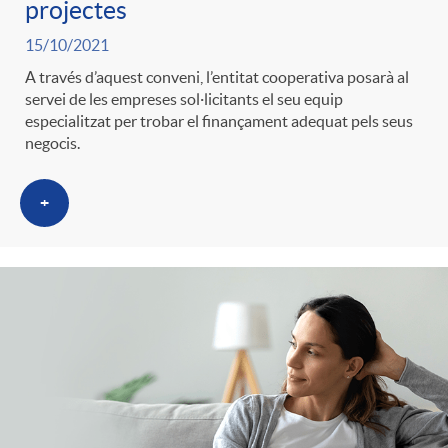
projectes
t
n
15/10/2021
r
A través d’aquest conveni, l’entitat cooperativa posarà al
g
servei de les empreses sol·licitants el seu equip
especialitzat per trobar el finançament adequat pels seus
o
negocis.
u
+
C
t
a
s
t
e