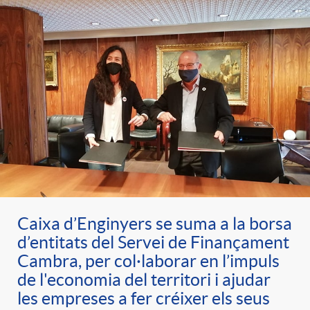
e
n
d
e
g
c
e
p
o
l
c
r
r
a
o
e
i
F
n
n
Caixa d’Enginyers se suma a la borsa
e
i
t
d’entitats del Servei de Finançament
s
Cambra, per col·laborar en l’impuls
s
l
de l'economia del territori i ajudar
i
a
les empreses a fer créixer els seus