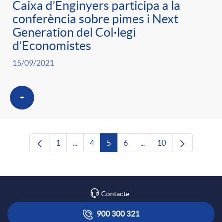
Caixa d’Enginyers participa a la
conferència sobre pimes i Next
Generation del Col·legi
d’Economistes
15/09/2021
+
1
...
4
5
6
...
10
Pàgina
Pàgines intermèdies Utilitzeu TAB per nave
Pàgina
Pàgina
Pàgina
Pàgines intermèdies Uti
Pàgina
Contacte
900 300 321