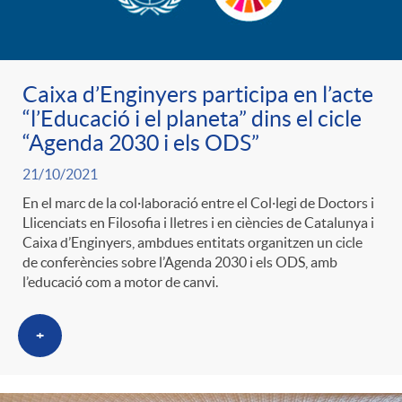
ó
t
l
r
p
e
i
Caixa d’Enginyers participa en l’acte
a
“l’Educació i el planeta” dins el cicle
e
n
c
“Agenda 2030 i els ODS”
S
21/10/2021
r
i
a
En el marc de la col·laboració entre el Col·legi de Doctors i
a
Llicenciats en Filosofia i lletres i en ciències de Catalunya i
c
d
Caixa d’Enginyers, ambdues entitats organitzen un cicle
d
de conferències sobre l’Agenda 2030 i els ODS, amb
l
l’educació com a motor de canvi.
a
o
o
a
+
t
A
r
d