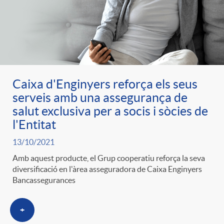
g
o
r
Caixa d'Enginyers reforça els seus
serveis amb una assegurança de
i
salut exclusiva per a socis i sòcies de
l'Entitat
a
13/10/2021
Amb aquest producte, el Grup cooperatiu reforça la seva
s
diversificació en l'àrea asseguradora de Caixa Enginyers
Bancassegurances
+