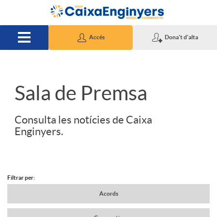
Salta al contingut principal
Accés
Dona't d'alta
S
Sala de Premsa
l
Consulta les notícies de Caixa
Enginyers.
i
d
Filtrar per:
N
Acords
e