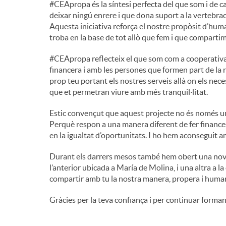
#CEApropa és la síntesi perfecta del que som i de c
deixar ningú enrere i que dona suport a la vertebració
n
Aquesta iniciativa reforça el nostre propòsit d’huma
troba en la base de tot allò que fem i que comparti
g
#CEApropa reflecteix el que som com a cooperativa
financera i amb les persones que formen part de la 
prop teu portant els nostres serveis allà on els nec
u
que et permetran viure amb més tranquil·litat.
Estic convençut que aquest projecte no és només un 
t
Perquè respon a una manera diferent de fer finances: 
en la igualtat d’oportunitats. I ho hem aconseguit a
s
Durant els darrers mesos també hem obert una nova 
l’anterior ubicada a María de Molina, i una altra a la
compartir amb tu la nostra manera, propera i humana
Gràcies per la teva confiança i per continuar forma