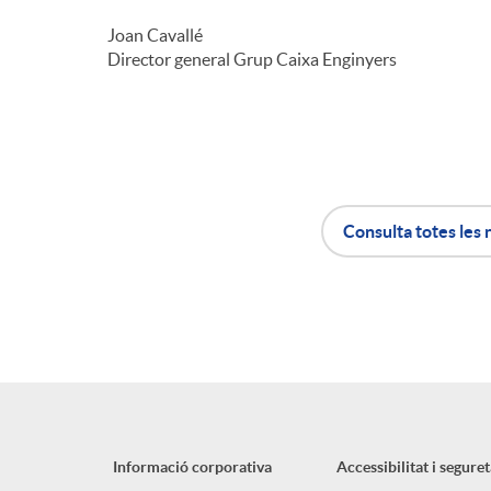
Joan Cavallé
Director general Grup Caixa Enginyers
Consulta totes les 
A
B
p
o
l
t
Informació corporativa
Accessibilitat i seguret