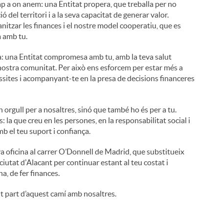
ap a on anem: una Entitat propera, que treballa per no
 del territori i a la seva capacitat de generar valor.
nitzar les finances i el nostre model cooperatiu, que es
m amb tu.
: una Entitat compromesa amb tu, amb la teva salut
nostra comunitat. Per això ens esforcem per estar més a
essites i acompanyant-te en la presa de decisions financeres
orgull per a nosaltres, sinó que també ho és per a tu.
la que creu en les persones, en la responsabilitat social i
mb el teu suport i confiança.
oficina al carrer O’Donnell de Madrid, que substitueix
 ciutat d'Alacant per continuar estant al teu costat i
, de fer finances.
nt part d’aquest camí amb nosaltres.