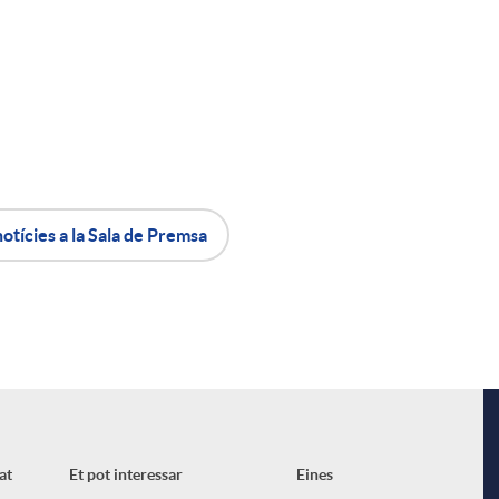
i
notícies a la Sala de Premsa
l
at
Et pot interessar
Eines