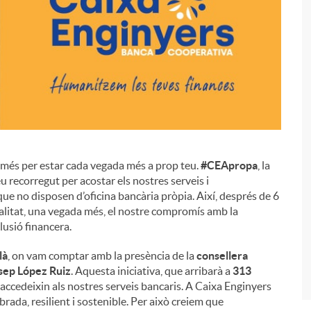
 més per estar cada vegada més a prop teu.
#CEApropa
, la
i
eu recorregut per acostar els nostres serveis i
ue no disposen d’oficina bancària pròpia. Així, després de 6
realitat, una vegada més, el nostre compromís amb la
lusió financera.
là
, on vam comptar amb la presència de la
consellera
sep López Ruiz
. Aquesta iniciativa, que arribarà a
313
accedeixin als nostres serveis bancaris. A Caixa Enginyers
rada, resilient i sostenible. Per això creiem que