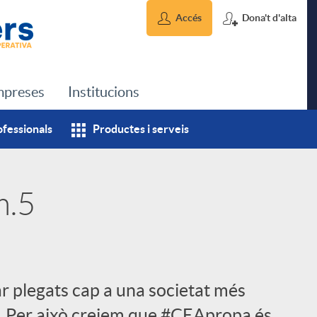
Accés
Dona't d'alta
preses
Institucions
ofessionals
Productes i serveis
m.5
 plegats cap a una societat més
ble. Per això creiem que #CEApropa és