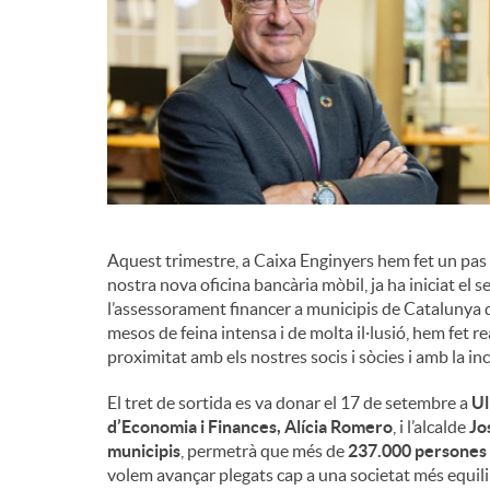
d
e
c
o
Aquest trimestre, a Caixa Enginyers hem fet un pas
nostra nova oficina bancària mòbil, ja ha iniciat el s
l’assessorament financer a municipis de Catalunya q
n
mesos de feina intensa i de molta il·lusió, hem fet 
proximitat amb els nostres socis i sòcies i amb la inc
t
El tret de sortida es va donar el 17 de setembre a
Ul
d’Economia i Finances, Alícia Romero
, i l’alcalde
Jo
municipis
, permetrà que més de
237.000 persones
i
volem avançar plegats cap a una societat més equilib