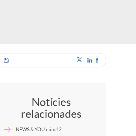
o
r
d
'
i
C
d
o
Notícies
relacionades
i
m
NEWS & YOU núm.12