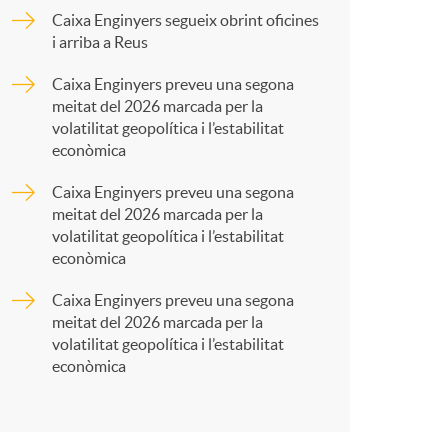
o
p
Caixa Enginyers segueix obrint oficines
i arriba a Reus
m
a
Caixa Enginyers preveu una segona
meitat del 2026 marcada per la
a
r
volatilitat geopolítica i l’estabilitat
econòmica
t
Caixa Enginyers preveu una segona
meitat del 2026 marcada per la
volatilitat geopolítica i l’estabilitat
econòmica
Caixa Enginyers preveu una segona
r
meitat del 2026 marcada per la
volatilitat geopolítica i l’estabilitat
econòmica
a