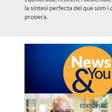
la síntesi perfecta del que som i
l
propera.
i
c
a
d
o
r