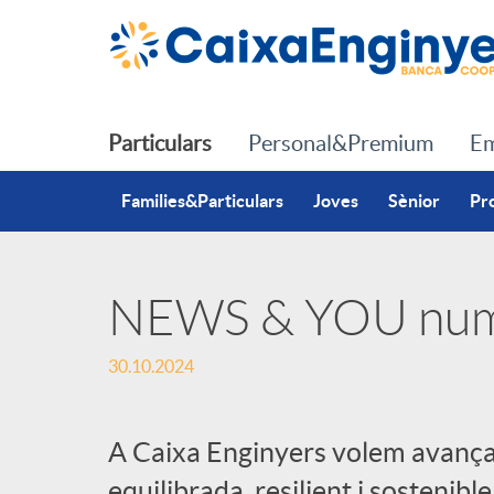
Salta al contingut principal
Particulars
Personal&Premium
Em
Families&Particulars
Joves
Sènior
Pr
NEWS & YOU nu
P
30.10.2024
u
A Caixa Enginyers volem avançar
b
equilibrada, resilient i sosteni