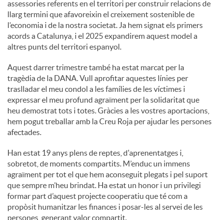
assessories referents en el territori per construir relacions de
llarg termini que afavoreixin el creixement sostenible de
u
l’economia i de la nostra societat. Ja hem signat els primers
acords a Catalunya, i el 2025 expandirem aquest model a
altres punts del territori espanyol.
t
Aquest darrer trimestre també ha estat marcat per la
tragèdia de la DANA. Vull aprofitar aquestes línies per
s
traslladar el meu condol a les famílies de les víctimes i
expressar el meu profund agraïment per la solidaritat que
heu demostrat tots i totes. Gràcies a les vostres aportacions,
hem pogut treballar amb la Creu Roja per ajudar les persones
afectades.
Han estat 19 anys plens de reptes, d'aprenentatges i,
sobretot, de moments compartits. M’enduc un immens
agraïment per tot el que hem aconseguit plegats i pel suport
que sempre m’heu brindat. Ha estat un honor i un privilegi
formar part d’aquest projecte cooperatiu que té com a
propòsit humanitzar les finances i posar-les al servei de les
persones, generant valor compartit.