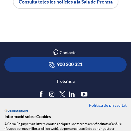
Consulta totes les notícies a la Sala de Premsa
X
A
B
a
p
o
r
l
t
Contacte
x
i
ó
900 300 321
e
c
n
Troba'ns a
s
a
s
Política de privacitat
Blog
Informació sobre Cookies
S
c
a
Tauler d'anuncis
A Caixa Enginyers utilitzem cookies pròpies i de tercers amb finalitats d'anàlisi
Política de cookies
(fet que permet millorar el lloc web), de personalització de contingut (per