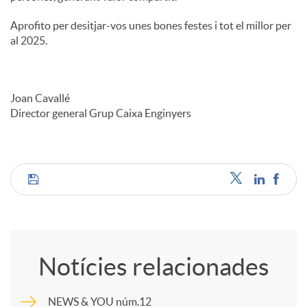
Aprofito per desitjar-vos unes bones festes i tot el millor per
al 2025.
Joan Cavallé
Director general Grup Caixa Enginyers
C
o
Notícies relacionades
m
NEWS & YOU núm.12