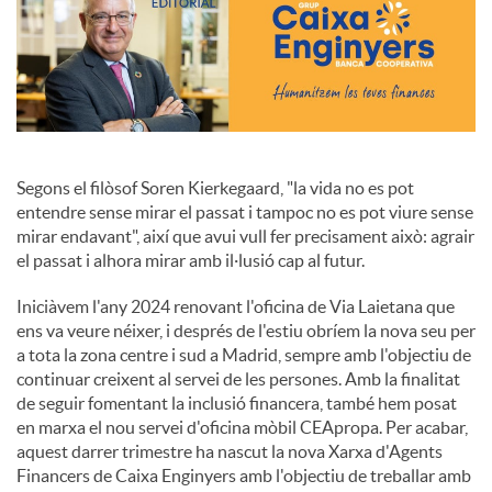
c
o
n
Segons el filòsof Soren Kierkegaard, "la vida no es pot
entendre sense mirar el passat i tampoc no es pot viure sense
mirar endavant", així que avui vull fer precisament això: agrair
t
el passat i alhora mirar amb il·lusió cap al futur.
Iniciàvem l'any 2024 renovant l'oficina de Via Laietana que
i
ens va veure néixer, i després de l'estiu obríem la nova seu per
a tota la zona centre i sud a Madrid, sempre amb l'objectiu de
continuar creixent al servei de les persones. Amb la finalitat
n
de seguir fomentant la inclusió financera, també hem posat
en marxa el nou servei d'oficina mòbil CEApropa. Per acabar,
aquest darrer trimestre ha nascut la nova Xarxa d'Agents
g
Financers de Caixa Enginyers amb l'objectiu de treballar amb