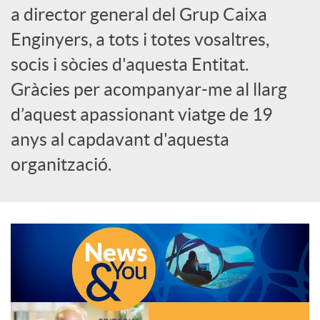
a director general del Grup Caixa
c
Enginyers, a tots i totes vosaltres,
socis i sòcies d'aquesta Entitat.
a
Gràcies per acompanyar-me al llarg
d’aquest apassionant viatge de 19
d
anys al capdavant d'aquesta
organització.
o
r
d
e