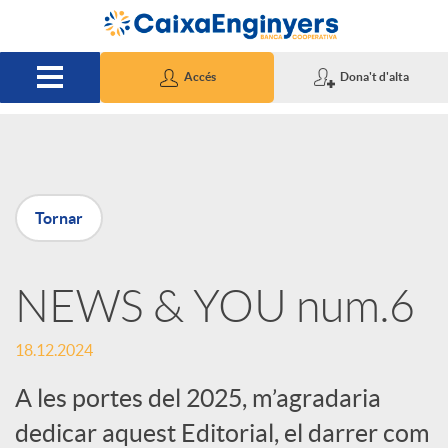
Salta al contingut principal
Accés
Dona't d'alta
P
Tornar
u
NEWS & YOU num.6
b
18.12.2024
l
A les portes del 2025, m’agradaria
i
dedicar aquest Editorial, el darrer com