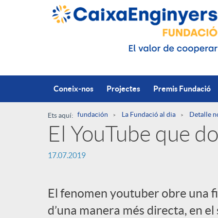
Salta al contingut principal
Coneix-nos
Projectes
Premis Fundació
fundación
La Fundació al dia
Detalle n
Ets aquí:
El YouTube que d
R
17.07.2019
u
P
El fenomen youtuber obre una fi
t
u
d’una manera més directa, en el 