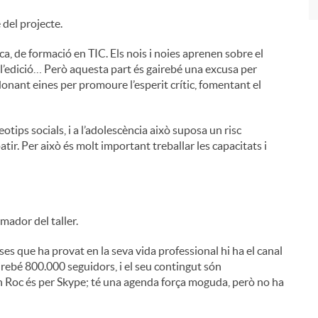
 del projecte.
ca, de formació en TIC. Els nois i noies aprenen sobre el
ó, l’edició… Però aquesta part és gairebé una excusa per
onant eines per promoure l’esperit crític, fomentant el
tips socials, i a l’adolescència això suposa un risc
tir. Per això és molt important treballar les capacitats i
mador del taller.
oses que ha provat en la seva vida professional hi ha el canal
rebé 800.000 seguidors, i el seu contingut són
n Roc és per Skype; té una agenda força moguda, però no ha