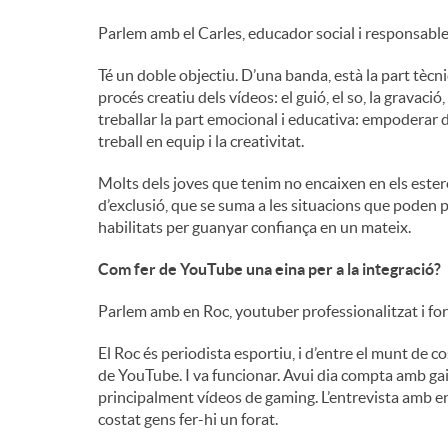
Parlem amb el Carles, educador social i responsable
i
Té un doble objectiu. D’una banda, està la part tècni
procés creatiu dels vídeos: el guió, el so, la gravaci
n
treballar la part emocional i educativa: empoderar d
treball en equip i la creativitat.
g
Molts dels joves que tenim no encaixen en els estereo
d’exclusió, que se suma a les situacions que poden pa
habilitats per guanyar confiança en un mateix.
u
Com fer de YouTube una eina per a la integració?
t
Parlem amb en Roc, youtuber professionalitzat i for
El Roc és periodista esportiu, i d’entre el munt de c
s
de YouTube. I va funcionar. Avui dia compta amb gai
principalment vídeos de gaming. L’entrevista amb e
costat gens fer-hi un forat.