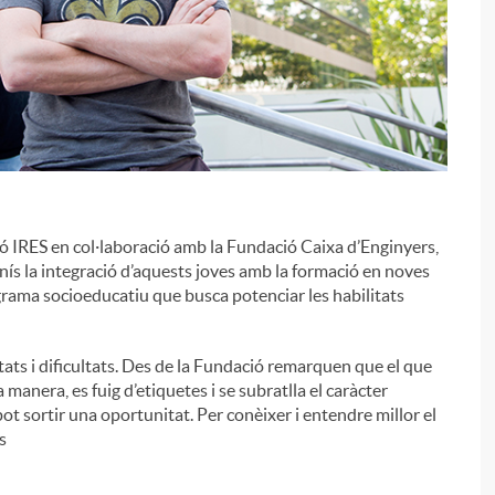
ció IRES en col·laboració amb la Fundació Caixa d’Enginyers,
unís la integració d’aquests joves amb la formació en noves
ograma socioeducatiu que busca potenciar les habilitats
i
litats i dificultats. Des de la Fundació remarquen que el que
 manera, es fuig d’etiquetes i se subratlla el caràcter
ot sortir una oportunitat. Per conèixer i entendre millor el
s