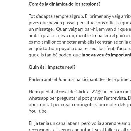
Com és la dinàmica de les sessions?
Tot s’adapta sempre al grup. El primer any vaig arr
joves que havien passat per situacions difícils i que 
un missatge... Quan vaig arribar-hi, em van dir que e
amb la pràctica, és a dir, mentre treballem el guió o
és molt millor connectar amb ells i centrar-se en la
en què tothom pugui trobar el seu lloc: fent d’actor
que ells també poden, que
la seva veu és importan
Quin és l’impacte real?
Parlem amb el Juanma, participant des de la primera
Hem quedat al casal de Click, al 22@, un entorn mol
whatsapp per preguntar si pot gravar l’entrevista. D
oportunitat per crear continguts. Com molts dels jove
YouTube.
Ell ja tenia un canal abans, però volia aprendre am
recepcionista i segueix apuntant-se al taller i a altre