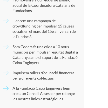
o
Promovem el nou Model de Balanç
p
Social de la Coordinadora Catalana de
Fundacions
m
a
Llancem una campanya de
crowdfunding per impulsar 15 causes
a
socials en el marc del 15è aniversari de
r
la Fundació
Som Coders fa una crida a 10 nous
t
municipis per impulsar l’equitat digital a
Catalunya amb el suport de la Fundació
Caixa Enginyers
Impulsem tallers d’educació financera
per a diferents col·lectius
r
A la Fundació Caixa Enginyers hem
creat un Consell Assessor per reforçar
a
les nostres línies estratègiques