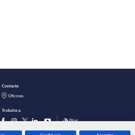
Contacte
Oficines
Troba'ns a
Blog