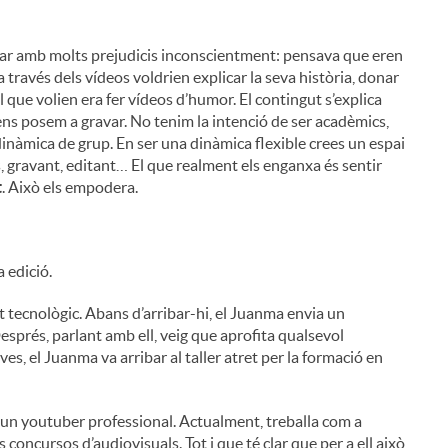
ibar amb molts prejudicis inconscientment: pensava que eren
a través dels vídeos voldrien explicar la seva història, donar
l que volien era fer vídeos d’humor. El contingut s’explica
 ens posem a gravar. No tenim la intenció de ser acadèmics,
 dinàmica de grup. En ser una dinàmica flexible crees un espai
i
s, gravant, editant… El que realment els enganxa és sentir
t
. Això els empodera.
 edició.
l
t tecnològic. Abans d’arribar-hi, el Juanma envia un
esprés, parlant amb ell, veig que aprofita qualsevol
s, el Juanma va arribar al taller atret per la formació en
b un youtuber professional. Actualment, treballa com a
s concursos d’audiovisuals. Tot i que té clar que per a ell això