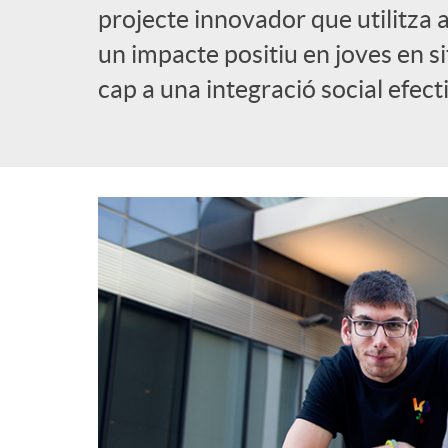
a
projecte innovador que utilitza 
b
un impacte positiu en joves en si
d
cap a una integració social efect
l
e
i
n
c
a
a
v
d
e
o