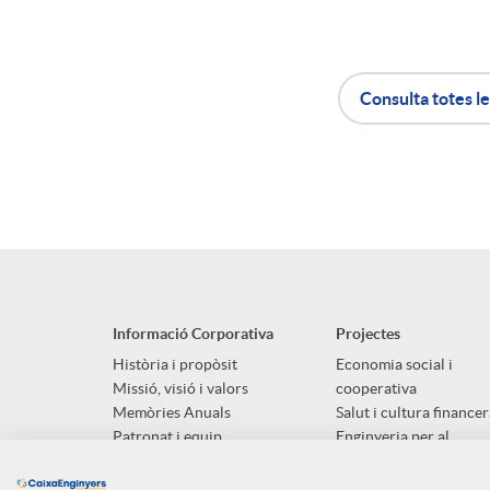
Consulta totes le
A
B
p
o
l
t
Informació Corporativa
Projectes
i
ó
Història i propòsit
Economia social i
Missió, visió i valors
cooperativa
Memòries Anuals
Salut i cultura financer
c
n
Patronat i equip
Enginyeria per al
desenvolupament socia