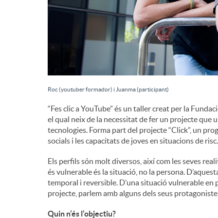
g
r
a
d
c
e
Roc (youtuber formador) i Juanma (participant)
i
“Fes clic a YouTube” és un taller creat per la Funda
c
el qual neix de la necessitat de fer un projecte que 
ó
tecnologies. Forma part del projecte “Click”, un pr
socials i les capacitats de joves en situacions de risc.
o
Els perfils són molt diversos, així com les seves rea
és vulnerable és la situació, no la persona. D’aquesta
n
temporal i reversible. D’una situació vulnerable en p
projecte, parlem amb alguns dels seus protagoniste
t
Quin n’és l’objectiu?