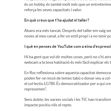
és un hobby, és també molt més que un entreteniment
reforça les seves capacitats i valor.
En què creus que t’ha ajudat el taller?
Abans era més tancat. Després del taller em vaig se
noves al meu canal, a fer un estil propi i a no tenir po
I què en penses de YouTube com a eina d’express
Hi ha gent que vol dir moltes coses, però no s’hi at
webcam a la teva habitació és més fàcil explicar els 
En Roc reflexiona sobre aquesta capacitat democra
poden fer-se ressò de temes tabú o donar veu a col·l
el col·lectiu LGTBI. És democratitzador per a qui c
representen”.
Sens dubte, les xarxes socials i les TIC han transform
impacte positiu n’és el repte.