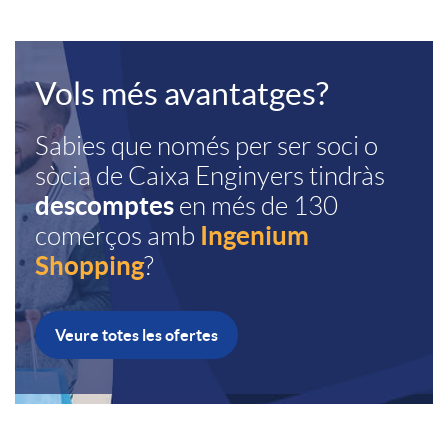
n
t
h
i
e
I
B
a
Vols més avantatges?
o
g
n
a
Sabies que només per ser soci o
s
m
h
sòcia de
Caixa Enginyers
tindràs
descomptes
en més de 130
g
n
o
e
t
Ingenium
comerços amb
Shopping
?
e
n
c
-
b
n
e
Veure totes les ofertes
i
I
o
i
r
o
m
x