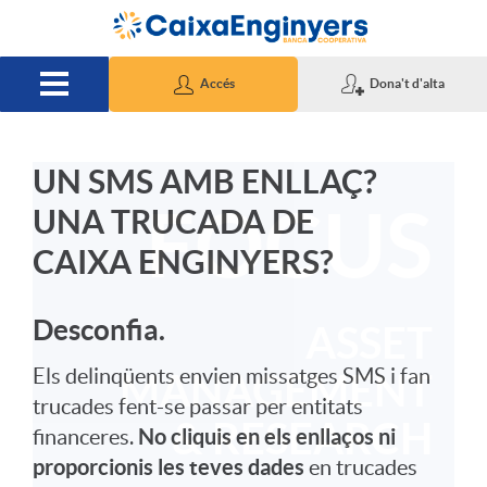
Salta al contingut principal
Accés
Dona't d'alta
UN SMS AMB ENLLAÇ?
I
UNA TRUCADA DE
CAIXA ENGINYERS?
n
i
Desconfia.
Els delinqüents envien missatges SMS i fan
c
trucades fent-se passar per entitats
No cliquis en els enllaços ni
financeres.
i
proporcionis les teves dades
en trucades