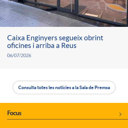
n
n
g
o
u
Caixa Enginyers segueix obrint
v
oficines i arriba a Reus
t
a
06/07/2026
s
w
B
Consulta totes les notícies a la Sala de Premsa
e
o
b
Focus
P
t