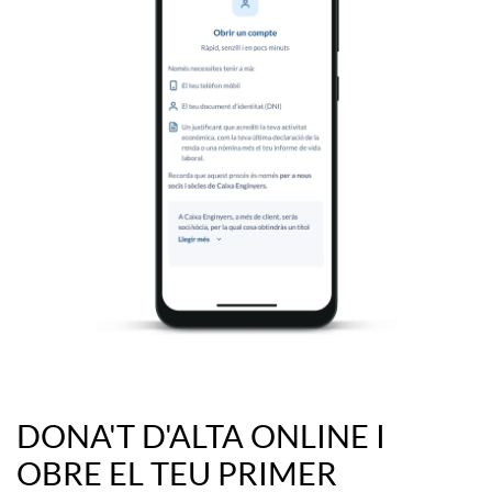
b
l
r
o
i
q
r
u
c
e
o
a
DONA'T D'ALTA ONLINE I
m
B
l
OBRE EL TEU PRIMER