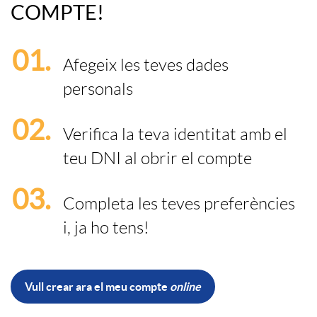
COMPTE!
p
l
t
01.
t
o
Afegeix les teves dades
a
personals
e
q
s
02.
Verifica la teva identitat amb el
o
u
teu DNI
al obrir el compte
o
03.
n
e
Completa les teves preferències
c
i, ja ho tens!
l
a
i
i
l
Vull crear ara el meu compte
online
o
L