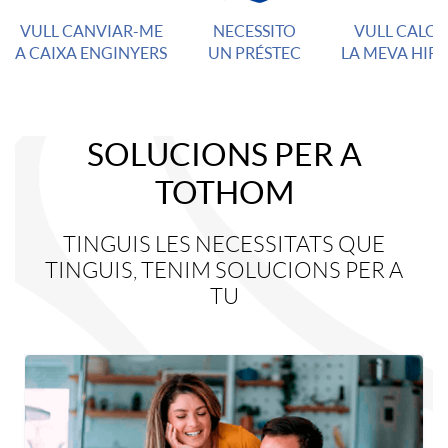
VULL CANVIAR-ME
NECESSITO
VULL CALC
c
A CAIXA ENGINYERS
UN PRÉSTEC
LA MEVA HIP
é
SOLUCIONS PER A
s
S
TOTHOM
r
o
TINGUIS LES NECESSITATS QUE
TINGUIS, TENIM SOLUCIONS PER A
TU
à
l
p
·
i
l