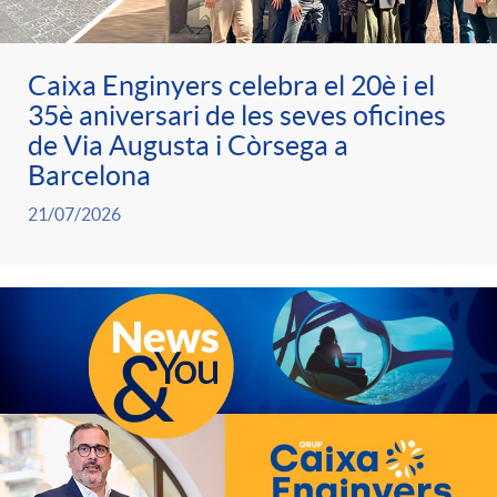
l
s
e
i
m
s
i
i
i
i
c
Caixa Enginyers celebra el 20è i el
n
H
o
l
n
35è aniversari de les seves oficines
c
de Via Augusta i Còrsega a
i
c
O
g
s
Barcelona
e
a
21/07/2026
n
i
M
a
H
d
f
o
E
l
O
o
o
n
m
t
M
r
r
n
i
a
E