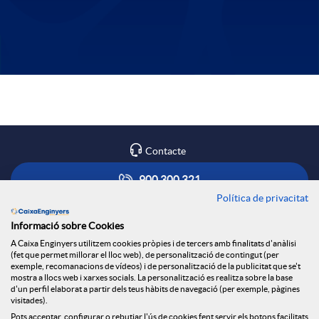
i
l
o
t
n
F
a
e
Contacte
o
t
900 300 321
s
Política de privacitat
o
o
Troba'ns a
Informació sobre Cookies
A Caixa Enginyers utilitzem cookies pròpies i de tercers amb finalitats d'anàlisi
t
d
(fet que permet millorar el lloc web), de personalització de contingut (per
exemple, recomanacions de vídeos) i de personalització de la publicitat que se't
mostra a llocs web i xarxes socials. La personalització es realitza sobre la base
Blog
d'un perfil elaborat a partir dels teus hàbits de navegació (per exemple, pàgines
e
a
visitades).
Tauler d'anuncis
Pots acceptar, configurar o rebutjar l'ús de cookies fent servir els botons facilitats