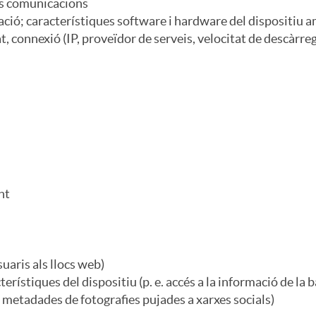
les comunicacions
ació; característiques software i hardware del dispositiu am
t, connexió (IP, proveïdor de serveis, velocitat de descàrreg
nt
suaris als llocs web)
erístiques del dispositiu (p. e. accés a la informació de la ba
e. metadades de fotografies pujades a xarxes socials)