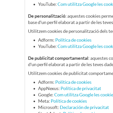
YouTube:
Com utilitza Google les cook
s
De personalització
: aquestes cookies perme
base d'un perfil elaborat a partir de les tev
t
Utilitzem cookies de personalització dels t
Adform:
Política de cookies
YouTube:
Com utilitza Google les cook
De publicitat comportamental
: aquestes co
d'un perfil elaborat a partir de les teves da
Utilitzem cookies de publicitat comportame
Adform:
Política de cookies
AppNexus:
Política de privacitat
Google:
Com utilitza Google les cooki
Meta:
Política de cookies
Microsoft:
Declaración de privacitat