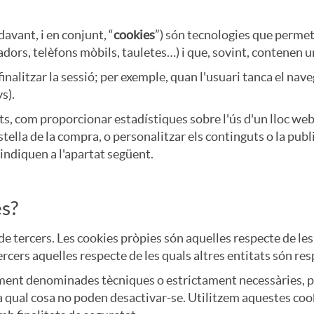
davant, i en conjunt, “
cookies
”) són tecnologies que perme
dors, telèfons mòbils, tauletes…) i que, sovint, contenen un
 finalitzar la sessió; per exemple, quan l'usuari tanca el 
s).
ats, com proporcionar estadístiques sobre l'ús d'un lloc web
ella de la compra, o personalitzar els continguts o la public
'indiquen a l'apartat següent.
es?
i de tercers. Les cookies pròpies són aquelles respecte d
 tercers aquelles respecte de les quals altres entitats són re
lment denominades tècniques o estrictament necessàries, p
 la qual cosa no poden desactivar-se. Utilitzem aquestes coo