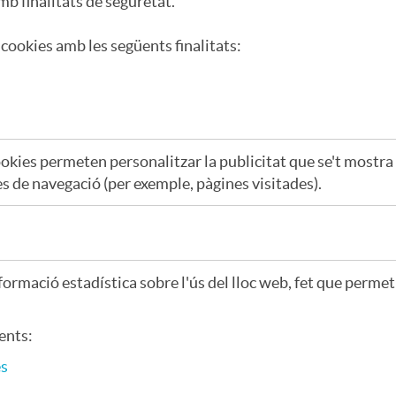
mb finalitats de seguretat.
cookies amb les següents finalitats:
okies permeten personalitzar la publicitat que se't mostra e
des de navegació (per exemple, pàgines visitades).
ormació estadística sobre l'ús del lloc web, fet que permet 
ents:
es