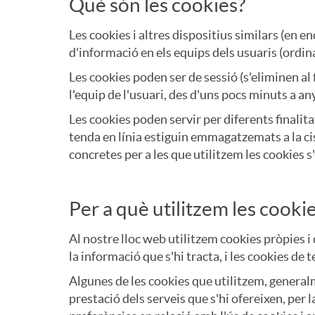
Què són les cookies?
k
Les cookies i altres dispositius similars (en en
d'informació en els equips dels usuaris (ordina
i
Les cookies poden ser de sessió (s'eliminen al
l'equip de l'usuari, des d'uns pocs minuts a any
e
Les cookies poden servir per diferents finalit
tenda en línia estiguin emmagatzemats a la cist
concretes per a les que utilitzem les cookies s
s
C
Per a què utilitzem les cooki
Al nostre lloc web utilitzem cookies pròpies 
o
la informació que s'hi tracta, i les cookies de
Algunes de les cookies que utilitzem, genera
o
prestació dels serveis que s'hi ofereixen, per