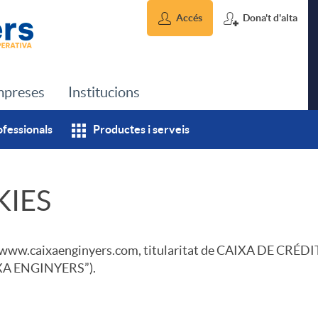
Accés
Dona't d'alta
preses
Institucions
ofessionals
Productes i serveis
KIES
c web www.caixaenginyers.com, titularitat de CAIXA DE 
IXA ENGINYERS”).