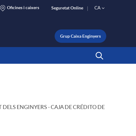
Oficines i caixers
CA
Seguretat Online
S
e
Grup Caixa Enginyers
l
Inicia Cerca
e
c
CRÉDIT DELS ENGINYERS - CAJA DE CRÉDITO DE
t