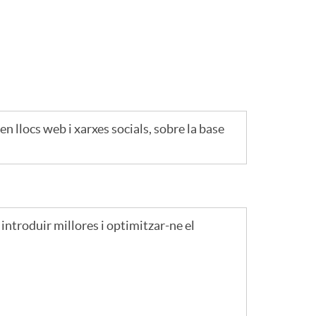
o
m
a
n llocs web i xarxes socials, sobre la base
introduir millores i optimitzar-ne el