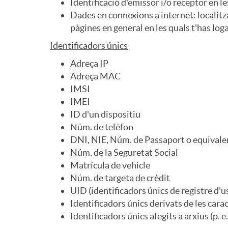
Identificació d'emissor i/o receptor en 
Dades en connexions a internet: localitz
pàgines en general en les quals t'has loga
Identificadors únics
Adreça IP
Adreça MAC
IMSI
IMEI
ID d'un dispositiu
Núm. de telèfon
DNI, NIE, Núm. de Passaport o equivale
Núm. de la Seguretat Social
Matrícula de vehicle
Núm. de targeta de crèdit
UID (identificadors únics de registre d'u
Identificadors únics derivats de les caract
Identificadors únics afegits a arxius (p. 