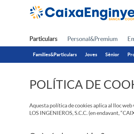
Salta al contingut principal
Particulars
Personal&Premium
Em
Families&Particulars
Joves
Sènior
Pr
POLÍTICA DE COO
C
Aquesta política de cookies aplica al llo
o
LOS INGENIEROS, S.C.C. (en endavant, “CA
o