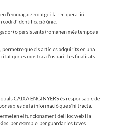
o
ten l'emmagatzematge i la recuperació
r
 codi d'identificació únic.
navegador) o persistents (romanen més tempos a
d
, permetre que els articles adquirits en una
'
itat que es mostra a l'usuari. Les finalitats
i
d
e les quals CAIXA ENGINYERS és responsable de
sponsables de la informació que s'hi tracta.
i
ermeten el funcionament del lloc web i la
kies, per exemple, per guardar les teves