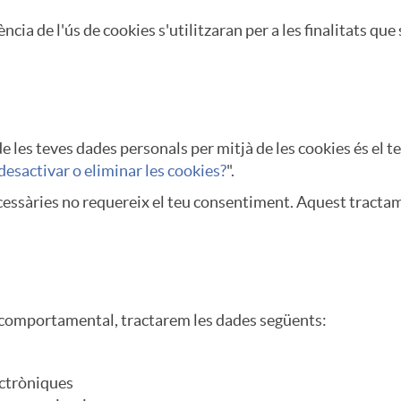
a de l'ús de cookies s'utilitzaran per a les finalitats que s
 de les teves dades personals per mitjà de les cookies és el 
esactivar o eliminar les cookies?
".
ecessàries no requereix el teu consentiment. Aquest tracta
t comportamental, tractarem les dades següents:
ectròniques