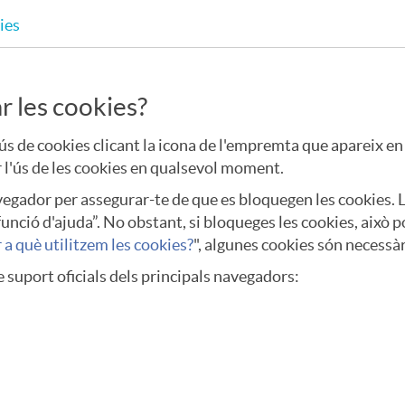
ies
r les cookies?
'ús de cookies clicant la icona de l'empremta que apareix en
r l'ús de les cookies en qualsevol moment.
vegador per assegurar-te de que es bloquegen les cookies. 
nció d'ajuda”. No obstant, si bloqueges les cookies, això p
 a què utilitzem les cookies?
", algunes cookies són necessà
de suport oficials dels principals navegadors: