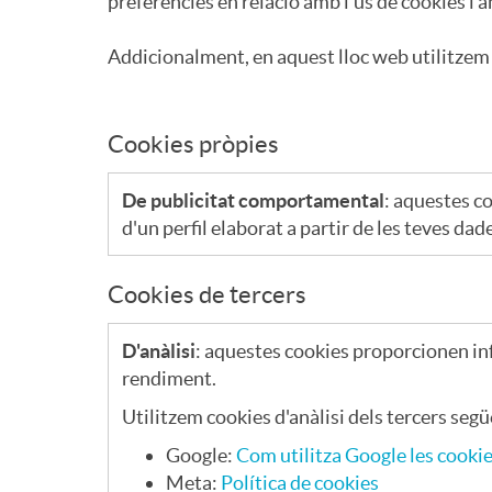
preferències en relació amb l'ús de cookies i a
k
Addicionalment, en aquest lloc web utilitzem 
i
Cookies pròpies
e
De publicitat comportamental
: aquestes co
d'un perfil elaborat a partir de les teves da
s
Cookies de tercers
f
D'anàlisi
: aquestes cookies proporcionen inf
rendiment.
i
Utilitzem cookies d'anàlisi dels tercers segü
Google:
Com utilitza Google les cooki
r
Meta:
Política de cookies