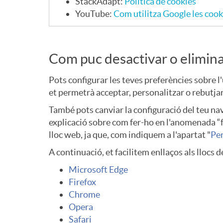
StackAdapt:
Política de cookies
YouTube:
Com utilitza Google les cook
Com puc desactivar o elimina
Pots configurar les teves preferències sobre l
et permetrà acceptar, personalitzar o rebutja
També pots canviar la configuració del teu na
explicació sobre com fer-ho en l'anomenada “fu
lloc web, ja que, com indiquem a l'apartat "
Per
A continuació, et facilitem enllaços als llocs 
Microsoft Edge
Firefox
Chrome
Opera
Safari