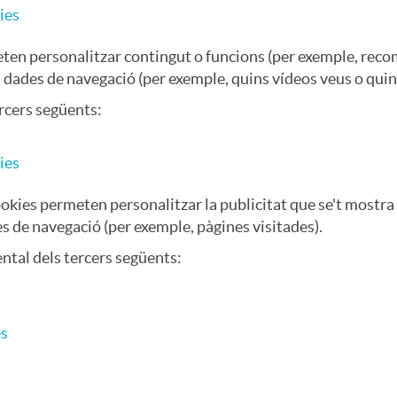
ies
ten personalitzar contingut o funcions (per exemple, reco
es dades de navegació (per exemple, quins vídeos veus o quin
ercers següents:
ies
okies permeten personalitzar la publicitat que se't mostra e
des de navegació (per exemple, pàgines visitades).
ntal dels tercers següents:
es