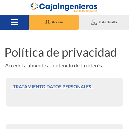
Saltar al contenido principal
Acceso
Date de alta
Política de privacidad
P
Accede fácilmente a contenido de tu interés:
r
i
TRATAMIENTO DATOS PERSONALES
v
a