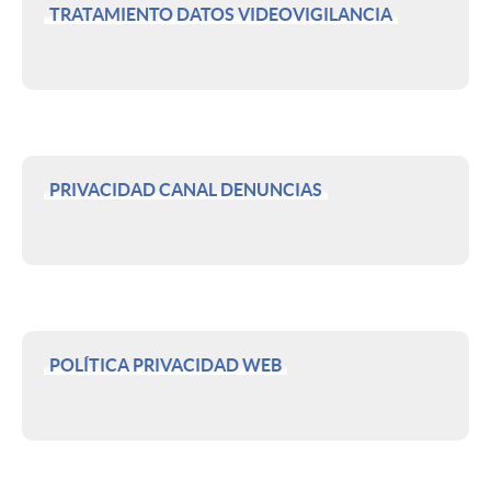
TRATAMIENTO DATOS VIDEOVIGILANCIA
c
i
d
PRIVACIDAD CANAL DENUNCIAS
a
d
POLÍTICA PRIVACIDAD WEB
c
o