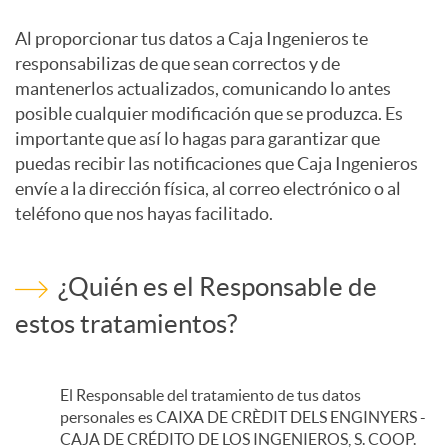
Al proporcionar tus datos a Caja Ingenieros te
n
responsabilizas de que sean correctos y de
mantenerlos actualizados, comunicando lo antes
t
posible cualquier modificación que se produzca. Es
importante que así lo hagas para garantizar que
puedas recibir las notificaciones que Caja Ingenieros
e
envíe a la dirección física, al correo electrónico o al
teléfono que nos hayas facilitado.
n
¿Quién es el Responsable de
i
estos tratamientos?
d
El Responsable del tratamiento de tus datos
personales es CAIXA DE CRÈDIT DELS ENGINYERS -
o
CAJA DE CRÉDITO DE LOS INGENIEROS, S. COOP.