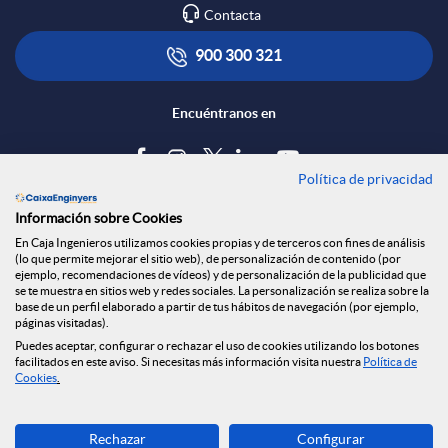
Contacta
900 300 321
Encuéntranos en
Política de privacidad
Blog
Información sobre Cookies
Tablón de anuncios
En Caja Ingenieros utilizamos cookies propias y de terceros con fines de análisis
(lo que permite mejorar el sitio web), de personalización de contenido (por
Política de cookies
ejemplo, recomendaciones de vídeos) y de personalización de la publicidad que
Aviso legal
se te muestra en sitios web y redes sociales. La personalización se realiza sobre la
base de un perfil elaborado a partir de tus hábitos de navegación (por ejemplo,
Seguridad Online
páginas visitadas).
Privacidad
Puedes aceptar, configurar o rechazar el uso de cookies utilizando los botones
facilitados en este aviso. Si necesitas más información visita nuestra
Política de
Canal denuncias
Cookies
.
Descarga ahora
Rechazar
Configurar