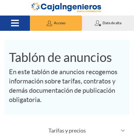
Saltar al contenido principal
Acceso
Date de alta
S
Tablón de anuncios
l
En este tablón de anuncios recogemos
información sobre tarifas, contratos y
i
demás documentación de publicación
obligatoria.
d
e
Tarifas y precios