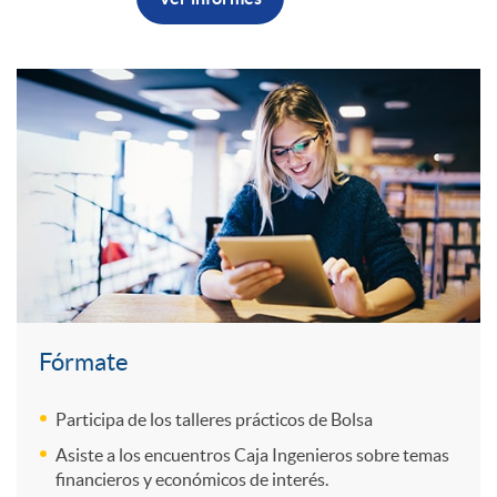
B
l
e
I
o
u
r
n
C
t
c
s
g
u
ó
i
i
e
a
n
o
o
n
d
v
Fórmate
n
n
i
r
e
Participa de los talleres prácticos de Bolsa
d
e
Asiste a los encuentros Caja Ingenieros sobre temas
e
o
financieros y económicos de interés.