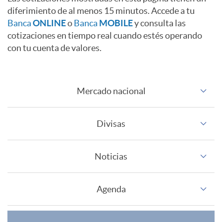
a
c
n
diferimiento de al menos 15 minutos. Accede a tu
l
Banca
ONLINE
o
Banca
MOBILE
y consulta las
d
cotizaciones en tiempo real cuando estés operando
e
f
o
con tu cuenta de valores.
a
s
o
r
Mercado nacional
I
s
o
r
e
Divisas
f
C
m
s
Noticias
r
u
a
a
Agenda
e
c