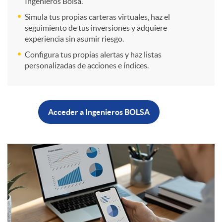
Ingenieros Bolsa.
g
Simula tus propias carteras virtuales, haz el
r
s
o
seguimiento de tus inversiones y adquiere
experiencia sin asumir riesgo.
e
c
m
Configura tus propias alertas y haz listas
personalizadas de acciones e índices.
s
a
p
t
B
Acceder a Ingenieros BOLSA
d
r
i
o
o
a
C
o
t
s
d
u
n
ó
e