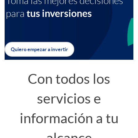
Toma las mejores decisiones
tus inversiones
para
a
b
c
a
Quiero empezar a invertir
i
n
B
o
n
o
Con todos los
n
e
t
servicios e
e
r
ó
información a tu
s
B
n