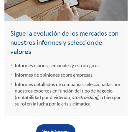
a
a
n
V
d
t
a
a
Sigue la evolución de los mercados con
r
nuestros informes y selección de
u
c
l
valores
o
s
c
Informes diarios, semanales y estratégicos.
o
Informes de opiniones sobre empresas.
e
i
e
Informes detallados de compañías seleccionadas por
r
nuestros expertos en función del tipo de negocio
v
(rentabilidad por dividendo,
stock picking
) o bien por
n
s
su rol en la lucha por la crisis climática.
e
o
v
o
s
Ver informes