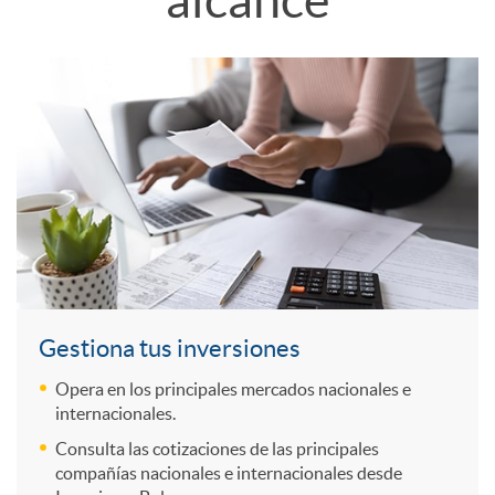
alcance
a
o
a
C
n
l
c
u
i
s
c
a
d
a
e
d
a
y
s
Gestiona tus inversiones
r
Opera en los principales mercados nacionales e
d
M
o
internacionales.
Consulta las cotizaciones de las principales
o
a
e
C
compañías nacionales e internacionales desde