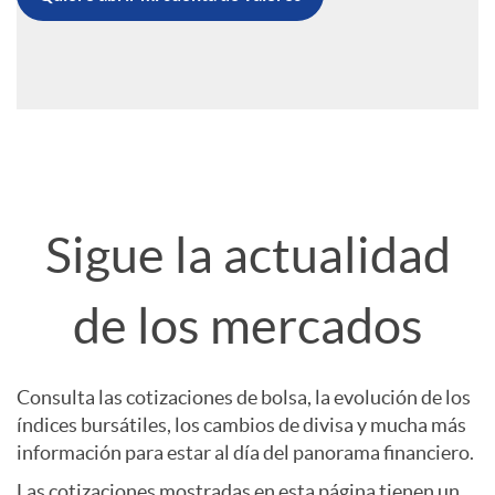
n
B
o
n
e
o
r
t
s
t
m
a
a
ó
a
Sigue la actualidad
d
n
n
c
de los mercados
e
i
a
i
v
Consulta las cotizaciones de bolsa, la evolución de los
índices bursátiles, los cambios de divisa y mucha más
d
c
o
información para estar al día del panorama financiero.
a
Las cotizaciones mostradas en esta página tienen un