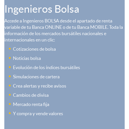
m
n
S
i
Ingenieros Bolsa
e
t
Accede a Ingenieros BOLSA desde el apartado de renta
l
o
variable de tu Banca ONLINE o de tu Banca MOBILE. Toda la
información de los mercados bursátiles nacionales e
N
a
internacionales en un clic:
i
n
Cotizaciones de bolsa
o
V
Noticias bolsa
d
Evolución de los índices bursátiles
r
a
Simulaciones de cartera
e
Crea alertas y recibe avisos
b
l
Cambios de divisa
r
Mercado renta fija
o
o
Y compra y vende valores
-