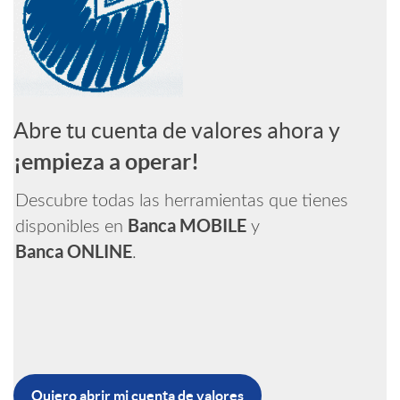
e
l
c
n
a
r
o
s
i
a
m
B
e
n
c
d
Abre tu cuenta de valores ahora y
a
L
t
¡empieza a operar!
a
o
s
U
u
Descubre todas las herramientas que tienes
Banca MOBILE
disponibles en
y
c
s
i
Banca ONLINE
.
E
c
i
n
u
o
f
e
Quiero abrir mi cuenta de valores