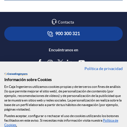
l
r
p
s
e
i
Contacta
900 300 321
a
s
e
Encuéntranos en
I
Política de privacidad
Blog
n
Información sobre Cookies
Tablón de anuncios
En Caja Ingenieros utilizamos cookies propias y de terceros con fines de análisis
(lo que permite mejorar el sitio web), de personalización de contenido (por
Política de cookies
g
ejemplo, recomendaciones de vídeos) y de personalización de la publicidad que
Aviso legal
se te muestra en sitios web y redes sociales. La personalización se realiza sobre la
base de un perfil elaborado a partir de tus hábitos de navegación (por ejemplo,
Seguridad Online
páginas visitadas).
e
Privacidad
Puedes aceptar, configurar o rechazar el uso de cookies utilizando los botones
Canal denuncias
facilitados en este aviso. Si necesitas más información visita nuestra
Política de
Cookies
.