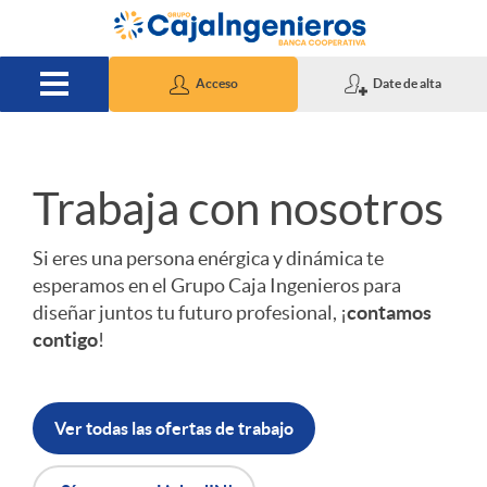
Saltar al contenido principal
Acceso
Date de alta
I
Trabaja con nosotros
n
Si eres una persona enérgica y dinámica te
esperamos en el Grupo Caja Ingenieros para
diseñar juntos tu futuro profesional, ¡
contamos
i
contigo
!
c
Ver todas las ofertas de trabajo
i