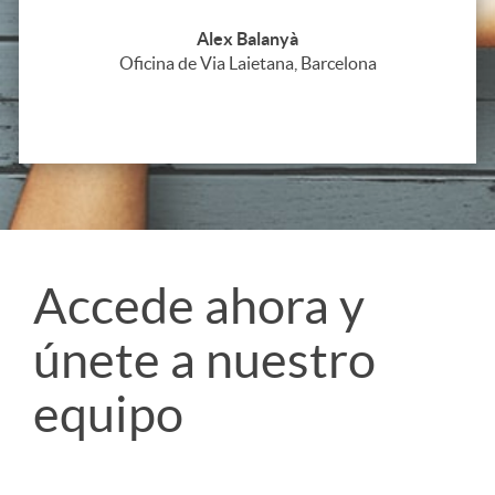
Alex Balanyà
Oficina de Via Laietana, Barcelona
S
Accede ahora y
únete a nuestro
l
equipo
i