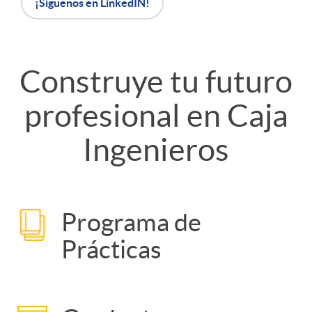
¡Síguenos en LinkedIN!
o
Construye tu futuro
C
T
profesional en Caja
o
í
Ingenieros
n
t
s
u
Programa de
P
Prácticas
t
l
u
r
o