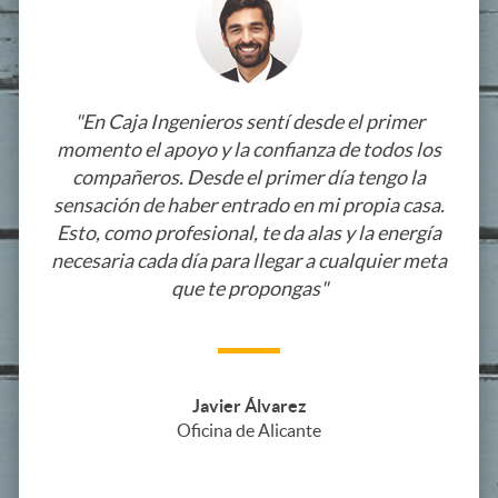
a
d
"En Caja Ingenieros sentí desde el primer
momento el apoyo y la confianza de todos los
e
compañeros. Desde el primer día tengo la
sensación de haber entrado en mi propia casa.
m
Esto, como profesional, te da alas y la energía
necesaria cada día para llegar a cualquier meta
que te propongas"
á
s
Javier Álvarez
Oficina de Alicante
.