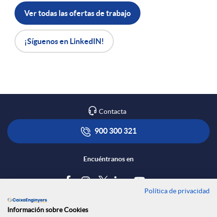
d
Ver todas las ofertas de trabajo
e
¡Síguenos en LinkedIN!
r
r
Contacta
e
900 300 321
d
Encuéntranos en
u
Política de privacidad
Blog
Información sobre Cookies