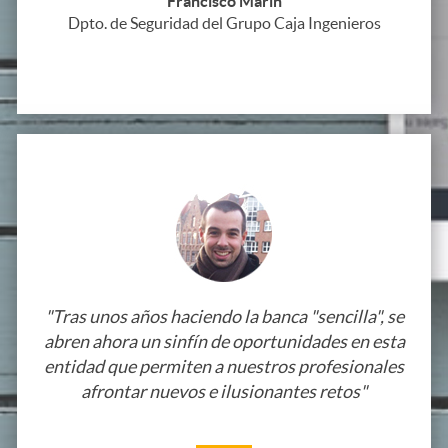
G
c
Francisco Marín
e
Dpto. de Seguridad del Grupo Caja Ingenieros
n
r
e
n
a
u
n
i
l
p
t
d
o
r
o
C
a
"Tras unos años haciendo la banca "sencilla", se
s
abren ahora un sinfín de oportunidades en esta
entidad que permiten a nuestros profesionales
l
I
afrontar nuevos e ilusionantes retos"