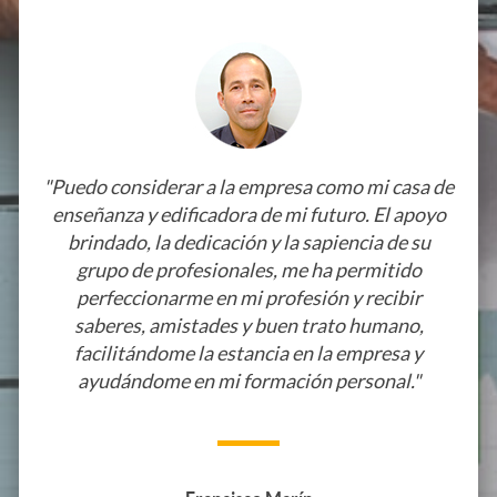
u
i
r
t
r
i
n
d
u
o
p
i
e
"Puedo considerar a la empresa como mi casa de
r
f
o
o
enseñanza y edificadora de mi futuro. El apoyo
c
brindado, la dedicación y la sapiencia de su
e
o
grupo de profesionales, me ha permitido
d
n
perfeccionarme en mi profesión y recibir
o
saberes, amistades y buen trato humano,
s
e
e
facilitándome la estancia en la empresa y
n
ayudándome en mi formación personal."
i
l
s
t
o