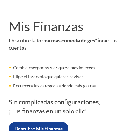
I
M
L
Mis Finanzas
i
Descubre la
forma más cómoda de gestionar
tus
cuentas.
s
Cambia categorías y etiqueta movimientos
f
Elige el intervalo que quieres revisar
Encuentra las categorías donde más gastas
i
Sin complicadas configuraciones,
¡Tus finanzas en un solo clic!
n
Descubre Mis Finanzas