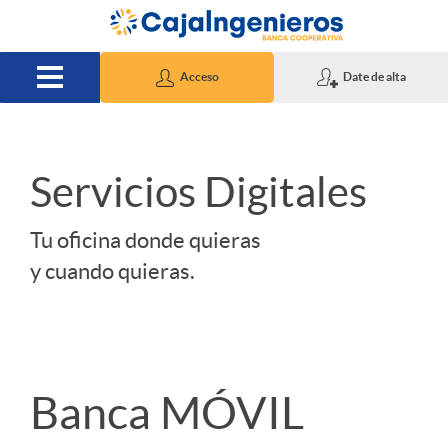
Saltar al contenido principal
Acceso
Date de alta
I
Servicios Digitales
n
Tu oficina donde quieras
y cuando quieras.
i
c
B
Banca MÓVIL
i