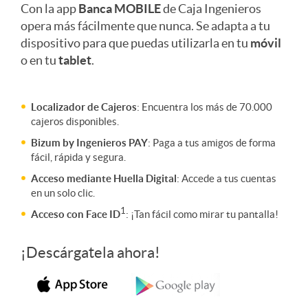
a
Con la app
Banca MOBILE
de Caja Ingenieros
opera más fácilmente que nunca. Se adapta a tu
o
dispositivo para que puedas utilizarla en tu
móvil
n
o en tu
tablet
.
c
Localizador de Cajeros
: Encuentra los más de 70.000
cajeros disponibles.
a
Bizum by Ingenieros PAY
: Paga a tus amigos de forma
fácil, rápida y segura.
Acceso mediante Huella Digital
: Accede a tus cuentas
M
en un solo clic.
1
Acceso con Face ID
: ¡Tan fácil como mirar tu pantalla!
Ó
¡Descárgatela ahora!
V