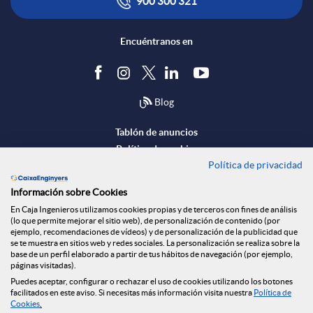
900 300 321
b
g
g
e
r
Encuéntranos en
i
i
i
r
o
é
t
Blog
c
v
Tablón de anuncios
n
a
Política de cookies
a
i
Política de privacidad
Aviso legal
Seguridad Online
.
l
Información sobre Cookies
S
Privacidad
c
En Caja Ingenieros utilizamos cookies propias y de terceros con fines de análisis
Canal denuncias
(lo que permite mejorar el sitio web), de personalización de contenido (por
ejemplo, recomendaciones de vídeos) y de personalización de la publicidad que
.
e
e
se te muestra en sitios web y redes sociales. La personalización se realiza sobre la
i
base de un perfil elaborado a partir de tus hábitos de navegación (por ejemplo,
Descarga ahora
páginas visitadas).
Banca MOBILE
.
s
Puedes aceptar, configurar o rechazar el uso de cookies utilizando los botones
g
facilitados en este aviso. Si necesitas más información visita nuestra
Política de
o
Cookies
.
© Caja Ingenieros 2026