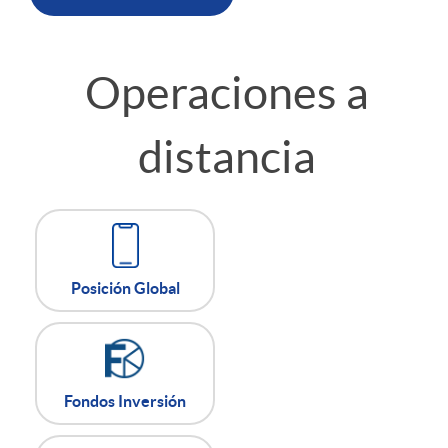
a
n
Operaciones a
z
distancia
a
A
A
L
s
Posición Global
p
p
i
L
l
l
g
Fondos Inversión
i