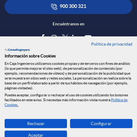
t
900 300 321
n
Encuéntranos en
r
s
i
Política de privacidad
Blog
t
Información sobre Cookies
b
Tablón de anuncios
En Caja Ingenieros utilizamos cookies propias y de terceros con fines de análisis
(lo que permite mejorar el sitio web), de personalización de contenido (por
i
Política de cookies
ejemplo, recomendaciones de vídeos) y de personalización de la publicidad que
Aviso legal
se te muestra en sitios web y redes sociales. La personalización se realiza sobre la
u
base de un perfil elaborado a partir de tus hábitos de navegación (por ejemplo,
Seguridad Online
páginas visitadas).
t
Privacidad
Puedes aceptar, configurar o rechazar el uso de cookies utilizando los botones
facilitados en este aviso. Si necesitas más información visita nuestra
Política de
Canal denuncias
i
Cookies
.
u
Descarga ahora
d
Rechazar
Configurar
Banca MOBILE
c
Aceptar