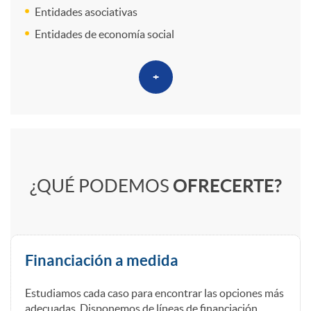
s
Entidades asociativas
Entidades de economía social
+
Q
¿QUÉ PODEMOS
OFRECERTE?
u
e
Financiación a medida
o
Estudiamos cada caso para encontrar las opciones más
adecuadas. Disponemos de líneas de financiación