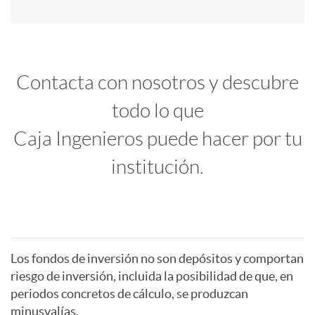
t
C
u
Contacta con nosotros y descubre
l
todo lo que
c
Caja Ingenieros puede hacer por tu
a
i
institución.
i
o
m
n
P
Los fondos de inversión no son depósitos y comportan
riesgo de inversión, incluida la posibilidad de que, en
f
e
periodos concretos de cálculo, se produzcan
i
minusvalías.