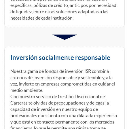
específicas, pólizas de crédito, anticipos por necesidad
f
de liquidez, entre otras soluciones adaptadas a las
necesidades de cada institución.
r
e
Inversión socialmente responsable
c
Nuestra gama de fondos de inversión ISR combina
criterios de inversión responsable y sostenible y, a la
e
vez, invierte en empresas comprometidas en cuidar el
medio ambiente.
Con nuestro servicio de Gestión Discrecional de
m
Carteras te olvidas de preocupaciones y delegas la
capacidad de inversión en nuestro equipo de
profesionales que cuenta con una dilatada experiencia
o
y que está en contacto permanente con los mercados
financieros, lo que le permite una rápida toma de