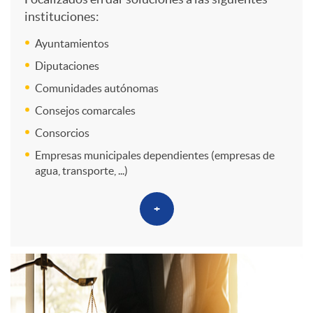
a
e
instituciones:
t
i
s
c
A
Ayuntamientos
u
Diputaciones
o
i
A
Comunidades autónomas
c
Consejos comarcales
n
o
P
Consorcios
i
Empresas municipales dependientes (empresas de
e
agua, transporte, ...)
n
P
o
s
+
e
n
s
B
e