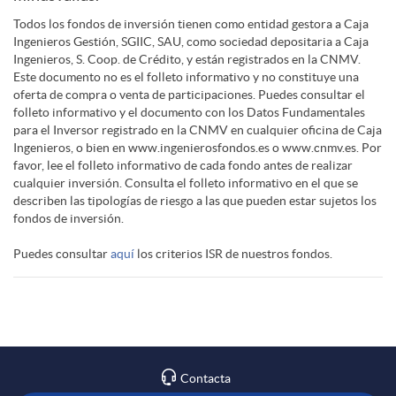
i
Todos los fondos de inversión tienen como entidad gestora a Caja
s
e
Ingenieros Gestión, SGIIC, SAU, como sociedad depositaria a Caja
Ingenieros, S. Coop. de Crédito, y están registrados en la CNMV.
n
Este documento no es el folleto informativo y no constituye una
l
oferta de compra o venta de participaciones. Puedes consultar el
folleto informativo y el documento con los Datos Fundamentales
a
para el Inversor registrado en la CNMV en cualquier oficina de Caja
e
Ingenieros, o bien en www.ingenierosfondos.es o www.cnmv.es. Por
favor, lee el folleto informativo de cada fondo antes de realizar
l
cualquier inversión. Consulta el folleto informativo en el que se
describen las tipologías de riesgo a las que pueden estar sujetos los
g
fondos de inversión.
d
Puedes consultar
aquí
los criterios ISR de nuestros fondos.
a
i
l
s
i
Contacta