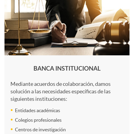
a
l
s
n
o
i
q
d
u
BANCA INSTITUCIONAL
a
e
Mediante acuerdos de colaboración, damos
solución a las necesidades específicas de las
d
siguientes instituciones:
B
Entidades académicas
a
I
Colegios profesionales
Centros de investigación