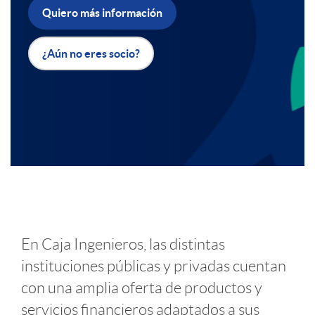
Quiero más información
a
b
¿Aún no eres socio?
c
a
i
n
o
n
I
n
e
En Caja Ingenieros, las distintas
n
e
r
instituciones públicas y privadas cuentan
con una amplia oferta de productos y
t
s
I
servicios financieros adaptados a sus