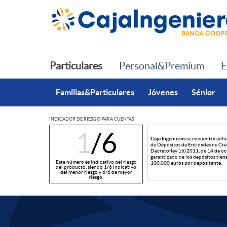
Saltar al contenido principal
Particulares
Personal&Premium
E
Familias&Particulares
Jóvenes
Sénior
INDICADOR DE RIESGO PARA CUENTAS
1
/6
Caja Ingenieros
se encuentra adhe
I
de Depósitos de Entidades de Créd
Decreto-ley 16/2011, de 14 de oc
garantizado de los depósitos tien
Este número es indicativo del riesgo
100.000 euros por depositante.
del producto, siendo 1/6 indicativo
del menor riesgo y 6/6 de mayor
n
riesgo.
d