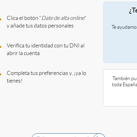
a
¿T
.
Clica el botón "
Date de alta online
"
c
y añade tus datos personales
Te ayudamos 
i
.
Verifica tu identidad con tu DNI al
abrir la cuenta
ó
.
Completa tus preferencias y, ¡ya lo
n
También pue
tienes!
toda España
v
2