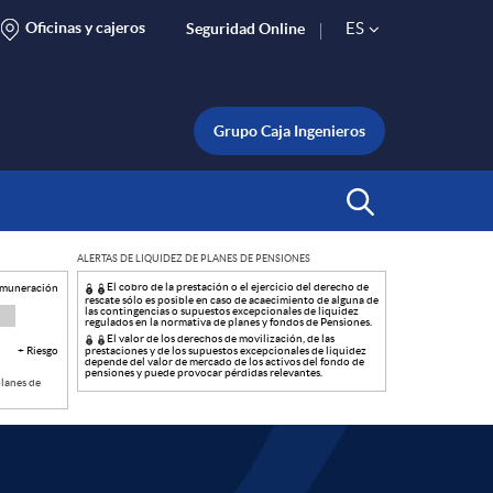
Oficinas y cajeros
ES
Seguridad Online
S
e
Grupo Caja Ingenieros
l
Abrir Buscar
ALERTAS DE LIQUIDEZ DE PLANES DE PENSIONES
e
El cobro de la prestación o el ejercicio del derecho de
emuneración
rescate sólo es posible en caso de acaecimiento de alguna de
las contingencias o supuestos excepcionales de liquidez
regulados en la normativa de planes y fondos de Pensiones.
c
El valor de los derechos de movilización, de las
+ Riesgo
prestaciones y de los supuestos excepcionales de liquidez
depende del valor de mercado de los activos del fondo de
pensiones y puede provocar pérdidas relevantes.
planes de
t