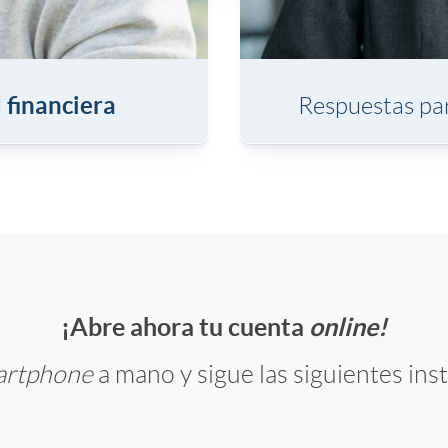
t
o
 financiera
Respuestas pa
2
c
a
p
¡Abre ahora tu cuenta
online!
artphone
a mano y sigue las siguientes ins
t