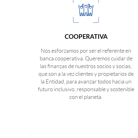
t
g
t
r
o
i
COOPERATIVA
o
Nos esforzamos por ser el referente en
g
s
banca cooperativa. Queremos cuidar de
las finanzas de nuestros socios y socias,
a
que son a la vez clientes y propietarios de
3
la Entidad, para avanzar todos hacia un
futuro inclusivo, responsable y sostenible
N
p
con el planeta.
E
i
W