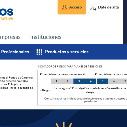
Acceso
Date de alta
mpresas
Instituciones
Profesionales
Productos y servicios
INDICADOR DE RIESGO PARA PLANES DE PENSIONES
Potencialmente menor remuneración
Potencialmente mayor r
rida al Fondo de Garantía
ito previsto en el Real
1
2
3
4
5
6
7
tubre. El importe
e como límite la cuantía de
La categoría "1" no significa que la inversión esté libre de
- Riesgo
riesgo.
Consulta
aquí
los indicadores de riesgo de cada uno de nuestros 
pensiones.