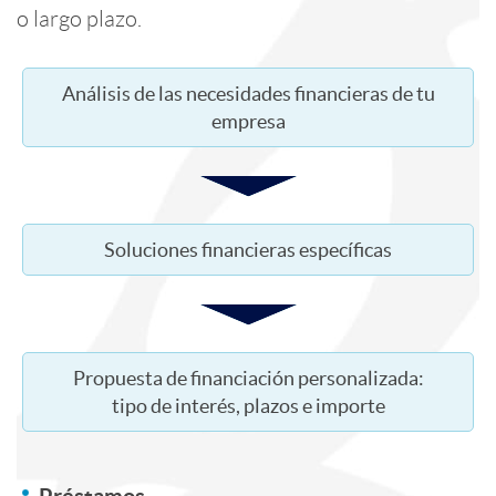
n
n
d
o largo plazo.
s
t
e
i
Análisis de las necesidades financieras de tu
a
empresa
e
s
a
s
n
a
a
Soluciones financieras específicas
i
n
d
d
i
i
Propuesta de financiación personalizada:
tipo de interés, plazos e importe
o
d
a