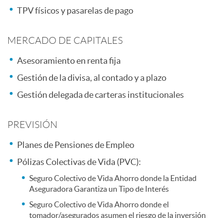
s
TPV físicos y pasarelas de pago
s
s
MERCADO DE CAPITALES
o
p
Asesoramiento en renta fija
l
Gestión de la divisa, al contado y a plazo
o
Gestión delegada de carteras institucionales
u
n
PREVISIÓN
c
s
Planes de Pensiones de Empleo
Pólizas Colectivas de Vida (PVC):
i
a
Seguro Colectivo de Vida Ahorro donde la Entidad
Aseguradora Garantiza un Tipo de Interés
o
b
Seguro Colectivo de Vida Ahorro donde el
tomador/asegurados asumen el riesgo de la inversión