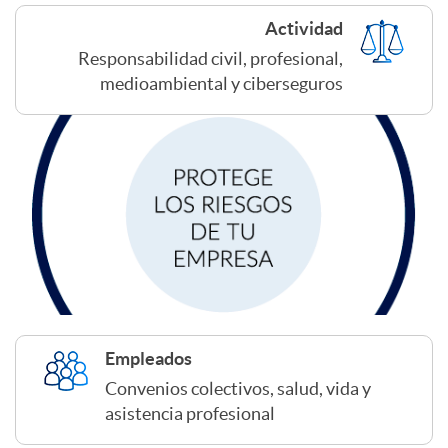
p
d
Actividad
r
Responsabilidad civil, profesional,
o
medioambiental y ciberseguros
e
s
s
e
a
g
s
u
Empleados
Convenios colectivos, salud, vida y
r
asistencia profesional