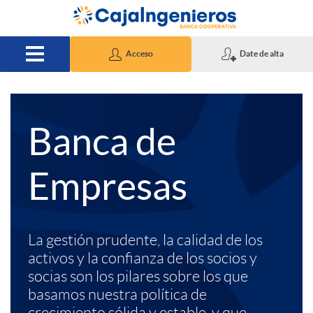
Saltar al contenido principal
Acceso
Date de alta
A
T
Banca de
p
e
Empresas
l
x
La gestión prudente, la calidad de los
i
t
activos y la confianza de los socios y
socias son los pilares sobre los que
basamos nuestra política de
c
o
crecimiento sólida y estable, y que