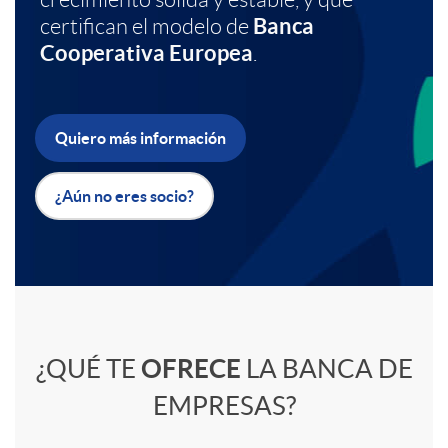
Banca
certifican el modelo de
a
b
Cooperativa Europea
.
c
a
Quiero más información
i
n
¿Aún no eres socio?
o
n
n
e
C
e
r
¿QUÉ TE
OFRECE
LA BANCA DE
o
EMPRESAS?
s
E