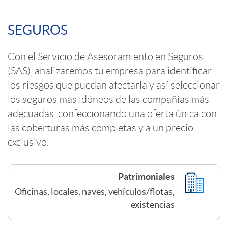
a
s
C
SEGUROS
c
o
Con el Servicio de Asesoramiento en Seguros
i
(SAS), analizaremos tu empresa para identificar
n
los riesgos que puedan afectarla y así seleccionar
o
los seguros más idóneos de las compañías más
t
adecuadas, confeccionando una oferta única con
n
las coberturas más completas y a un precio
e
exclusivo.
E
n
Patrimoniales
m
Oficinas, locales, naves, vehículos/flotas,
i
existencias