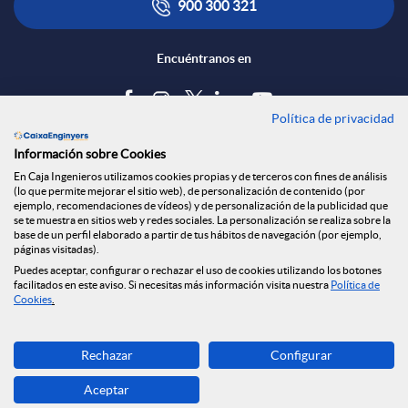
t
Q
900 300 321
a
Encuéntranos en
u
c
Política de privacidad
i
Blog
Información sobre Cookies
t
e
Tablón de anuncios
En Caja Ingenieros utilizamos cookies propias y de terceros con fines de análisis
(lo que permite mejorar el sitio web), de personalización de contenido (por
Política de cookies
ejemplo, recomendaciones de vídeos) y de personalización de la publicidad que
Aviso legal
se te muestra en sitios web y redes sociales. La personalización se realiza sobre la
o
r
base de un perfil elaborado a partir de tus hábitos de navegación (por ejemplo,
Seguridad Online
páginas visitadas).
Privacidad
Puedes aceptar, configurar o rechazar el uso de cookies utilizando los botones
facilitados en este aviso. Si necesitas más información visita nuestra
Política de
Canal denuncias
o
Cookies
.
Descarga ahora
i
Rechazar
Configurar
Banca MOBILE
Aceptar
© Caja Ingenieros 2026