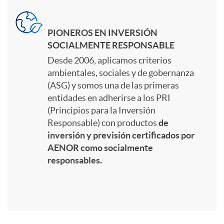
r
PIONEROS EN INVERSIÓN
e
SOCIALMENTE RESPONSABLE
Desde 2006, aplicamos criterios
c
ambientales, sociales y de gobernanza
(ASG) y somos una de las primeras
e
entidades en adherirse a los PRI
(Principios para la Inversión
Responsable) con productos
de
l
inversión y previsión certificados por
AENOR como socialmente
responsables.
a
n