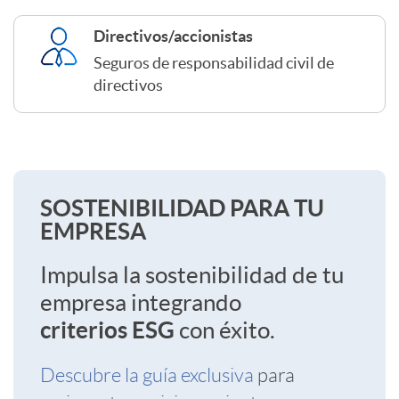
o
Directivos/accionistas
Seguros de responsabilidad civil de
s
directivos
E
m
S
SOSTENIBILIDAD PARA TU
EMPRESA
p
o
Impulsa la sostenibilidad de tu
r
empresa integrando
s
criterios ESG
con éxito.
e
Descubre la guía exclusiva
para
t