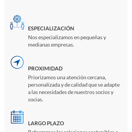
n
a
m
t
ESPECIALIZACIÓN
n
p
Nos especializamos en pequeñas y
e
medianas empresas.
i
r
n
PROXIMIDAD
d
e
i
Priorizamos una atención cercana,
personalizada y de calidad que se adapte
a
s
a las necesidades de nuestros socios y
d
socias.
d
a
o
LARGO PLAZO
a
s