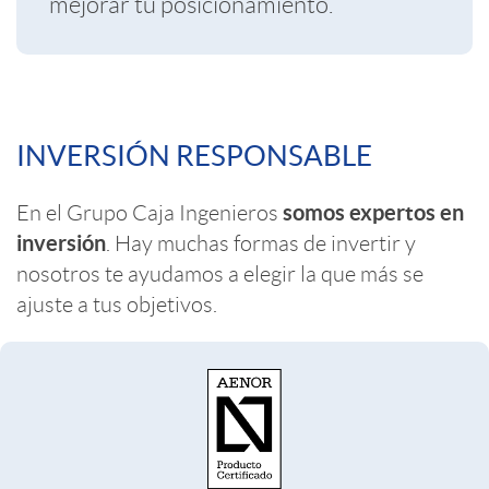
mejorar tu posicionamiento.
s
e
a
C
n
INVERSIÓN RESPONSABLE
s
o
i
somos expertos en
En el Grupo Caja Ingenieros
inversión
. Hay muchas formas de invertir y
n
b
nosotros te ayudamos a elegir la que más se
ajuste a tus objetivos.
t
i
e
l
n
i