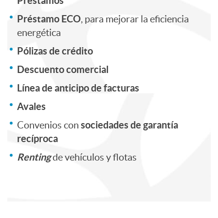
F
a
E
Préstamos
Préstamo ECO
, para mejorar la eficiencia
i
d
m
energética
Pólizas de crédito
n
a
p
Descuento comercial
Línea de anticipo de facturas
a
r
s
Avales
n
e
sociedades de garantía
Convenios con
recíproca
c
s
Renting
de vehículos y flotas
i
a