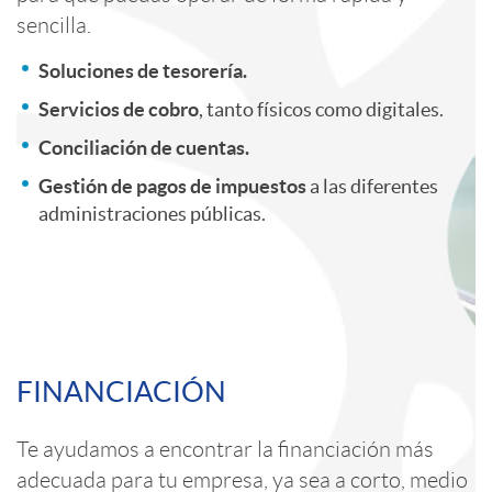
l
n
o
sencilla.
i
t
Soluciones de tesorería.
r
Servicios de cobro
, tanto físicos como digitales.
c
e
Conciliación de cuentas.
E
Gestión de pagos de impuestos
a las diferentes
a
n
administraciones públicas.
m
c
i
p
C
i
d
r
FINANCIACIÓN
o
o
o
e
Te ayudamos a encontrar la financiación más
adecuada para tu empresa, ya sea a corto, medio