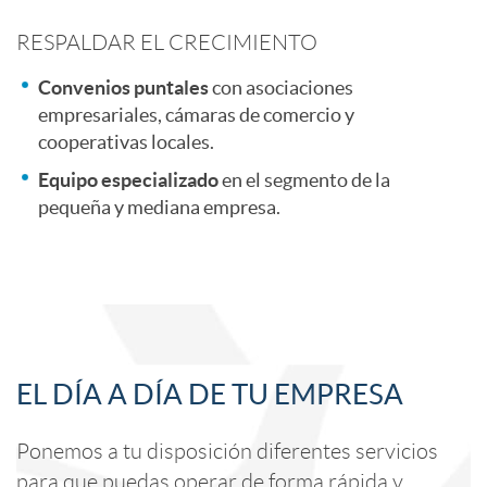
e
RESPALDAR EL CRECIMIENTO
Convenios puntales
con asociaciones
s
empresariales, cámaras de comercio y
cooperativas locales.
t
Equipo especializado
en el segmento de la
pequeña y mediana empresa.
a
v
A
C
a
EL DÍA A DÍA DE TU EMPRESA
p
o
l
Ponemos a tu disposición diferentes servicios
para que puedas operar de forma rápida y