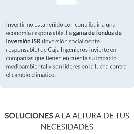
i
d
Invertir no está reñido con contribuir a una
d
a
gama de fondos de
economía responsable. La
inversión ISR
(inversión socialmente
o
d
responsable) de Caja Ingenieros invierte en
compañías que tienen en cuenta su impacto
medioambiental y son líderes en la lucha contra
i
p
el cambio climático.
n
a
C
v
r
SOLUCIONES
A LA ALTURA DE TUS
o
e
NECESIDADES
a