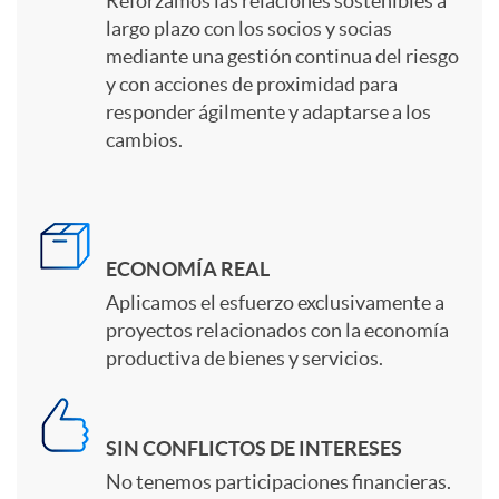
Reforzamos las relaciones sostenibles a
q
largo plazo con los socios y socias
s
mediante una gestión continua del riesgo
u
y con acciones de proximidad para
responder ágilmente y adaptarse a los
cambios.
e
t
ECONOMÍA REAL
e
Aplicamos el esfuerzo exclusivamente a
proyectos relacionados con la economía
productiva de bienes y servicios.
o
f
SIN CONFLICTOS DE INTERESES
No tenemos participaciones financieras.