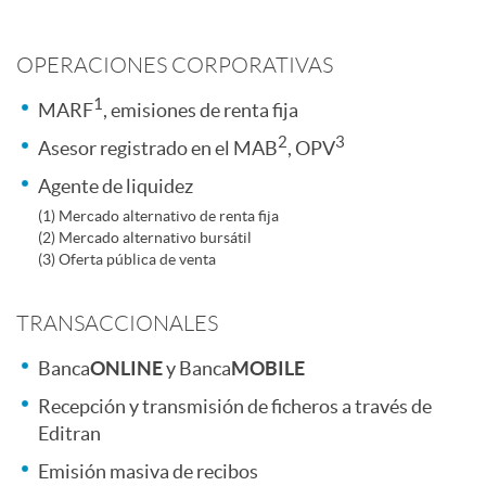
n
r
e
OPERACIONES CORPORATIVAS
t
1
s
m
MARF
, emisiones de renta fija
2
3
Asesor registrado en el MAB
, OPV
e
i
p
Agente de liquidez
(1) Mercado alternativo de renta fija
n
(2) Mercado alternativo bursátil
o
r
(3) Oferta pública de venta
i
n
e
TRANSACCIONALES
Banca
ONLINE
y Banca
MOBILE
d
r
s
Recepción y transmisión de ficheros a través de
Editran
o
e
a
Emisión masiva de recibos