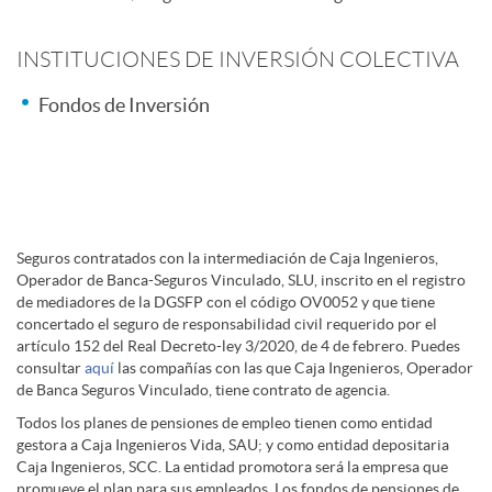
n
l
INSTITUCIONES DE INVERSIÓN COLECTIVA
e
Fondos de Inversión
e
s
E
n
D
m
Seguros contratados con la intermediación de Caja Ingenieros,
Operador de Banca-Seguros Vinculado, SLU, inscrito en el registro
e
de mediadores de la DGSFP con el código OV0052 y que tiene
i
p
concertado el seguro de responsabilidad civil requerido por el
artículo 152 del Real Decreto-ley 3/2020, de 4 de febrero. Puedes
consultar
aquí
las compañías con las que Caja Ingenieros, Operador
c
s
r
de Banca Seguros Vinculado, tiene contrato de agencia.
Todos los planes de pensiones de empleo tienen como entidad
e
gestora a Caja Ingenieros Vida, SAU; y como entidad depositaria
c
e
Caja Ingenieros, SCC. La entidad promotora será la empresa que
promueve el plan para sus empleados. Los fondos de pensiones de