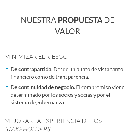
d
C
NUESTRA
PROPUESTA
DE
i
o
VALOR
n
n
MINIMIZAR EL RIESGO
g
t
De contrapartida.
Desde un punto de vista tanto
financiero como de transparencia.
E
e
De continuidad de negocio.
El compromiso viene
determinado por los socios y socias y por el
m
sistema de gobernanza.
n
p
MEJORAR LA EXPERIENCIA DE LOS
i
STAKEHOLDERS