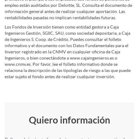
empleo están auditados por Deloitte, SL. Consulta el documento de
s
l
s
información general antes de realizar cualquier aportación. Las
rentabilidades pasadas no implican rentabilidades futuras.
i
Los Fondos de Inversión tienen como entidad gestora a Caja
a
a
Ingenieros Gestión, SGIIC, SAU, como sociedad depositaria, a Caja
de Ingenieros S. Coop. de Crédito, Puedes consultar el folleto
d
informativo y el documento con los Datos Fundamentales para el
i
s
Inversor registrado en la CNMV en cualquier oficina de Caja
Ingenieros, o bien conectándote a www.cajaingenieros.es o
www.cnmv.es. Por favor, lee el folleto informativo donde se
a
m
relaciona la descripción de las tipologías de riesgo a las que puede
estar sujeto el fondo antes de realizar cualquier inversión.
d
e
e
r
F
Quiero información
T
s
l