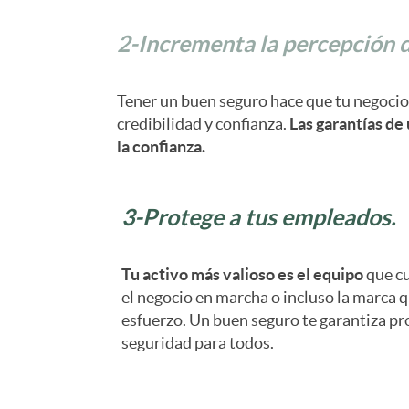
o
n
2-Incrementa la percepción 
L
t
Tener un buen seguro hace que tu negoci
credibilidad y confianza.
Las garantías de
i
o
la confianza.
b
S
3-Protege a tus empleados.
r
e
Tu activo más valioso es el equipo
que cu
el negocio en marcha o incluso la marca 
e
esfuerzo. Un buen seguro te garantiza pr
g
seguridad para todos.
A
u