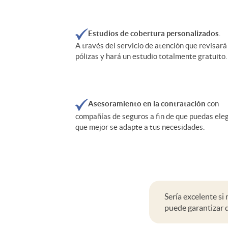
g
Estudios de cobertura personalizados
.
u
A través del servicio de atención que revisará
pólizas y hará un estudio totalmente gratuito.
r
Asesoramiento en la contratación
con
o
compañías de seguros a fin de que puedas eleg
que mejor se adapte a tus necesidades.
d
e
Sería excelente si 
E
puede garantizar q