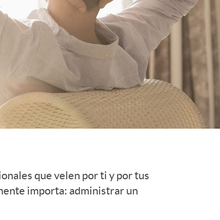
o
r
d
e
i
d
onales que velen por ti y por tus
i
mente importa: administrar un