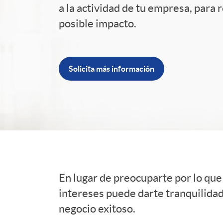
a la actividad de tu empresa, para 
d
posible impacto.
e
Solicita más información
r
A
s
s
En lugar de preocuparte por lo que 
intereses puede darte tranquilida
C
e
negocio exitoso.