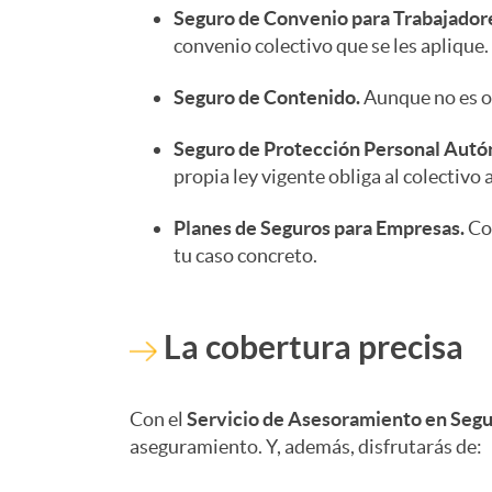
i
Seguro de Convenio para Trabajador
e
convenio colectivo que se les aplique.
e
Seguro de Contenido.
Aunque no es ob
s
Seguro de Protección Personal Aut
n
a
propia ley vigente obliga al colectivo
t
Planes de Seguros para Empresas.
Con
tu caso concreto.
o
La cobertura precisa
S
Con el
Servicio de Asesoramiento en Seg
e
aseguramiento. Y, además, disfrutarás de: