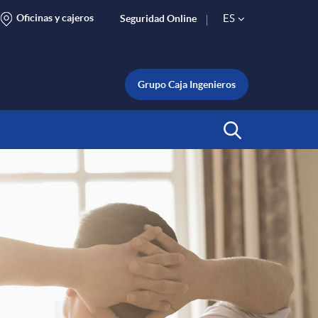
Oficinas y cajeros
ES
Seguridad Online
S
e
Grupo Caja Ingenieros
l
Abrir Buscar
e
c
t