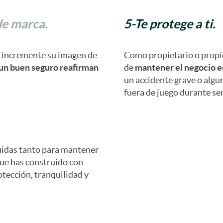
de marca.
5-Te protege a ti.
o incremente su imagen de
Como propietario o propiet
 un buen seguro reafirman
de
mantener el negocio e
un accidente grave o algu
fuera de juego durante se
idas tanto para mantener
que has construido con
otección, tranquilidad y