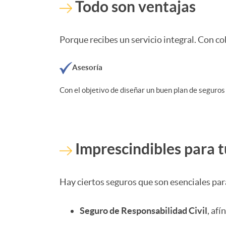
Todo son ventajas
s
r
Porque recibes un servicio integral. Con c
e
o
Asesoría
s
s
Con el objetivo de diseñar un buen plan de seguros
o
E
r
m
Imprescindibles para 
a
p
Hay ciertos seguros que son esenciales par
m
r
Seguro de Responsabilidad Civil
, afí