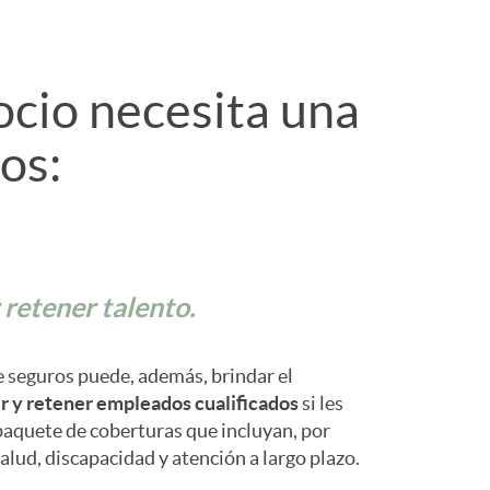
o
m
ocio necesita una
a
os:
 retener talento.
e seguros puede, además, brindar el
r y retener empleados cualificados
si les
paquete de coberturas que incluyan, por
alud, discapacidad y atención a largo plazo.