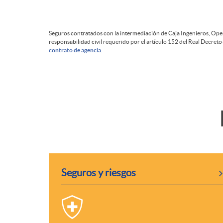
m
Seguros contratados con la intermediación de Caja Ingenieros, Ope
p
responsabilidad civil requerido por el artículo 152 del Real Decreto
contrato de agencia
.
r
e
T
s
i
a
Seguros y riesgos
t
P