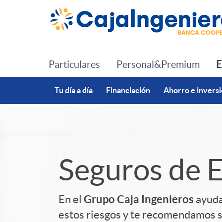
Saltar al contenido principal
Particulares
Personal&Premium
E
Tu día a día
Financiación
Ahorro e invers
S
Seguros de 
l
Grupo Caja Ingenieros
En el
ayuda
i
estos riesgos y te recomendamos 