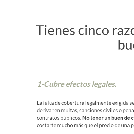
o
s
n
Tienes cinco raz
o
bu
t
r
e
a
n
1-Cubre efectos legales.
m
i
La falta de cobertura legalmente exigida s
i
derivar en multas, sanciones civiles o pena
contratos públicos.
No tener un buen de 
d
e
costarte mucho más que el precio de una p