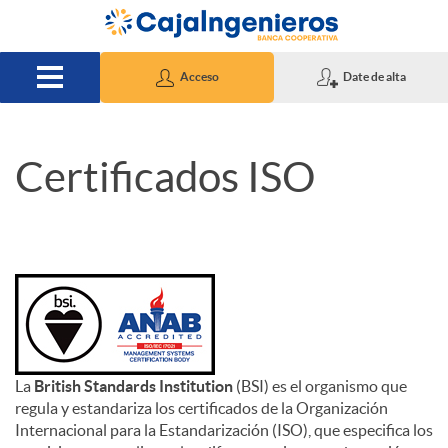
Saltar al contenido principal
Acceso
Date de alta
Certificados ISO
C
e
r
t
La
British Standards Institution
(BSI) es el organismo que
regula y estandariza los certificados de la Organización
i
Internacional para la Estandarización (ISO), que especifica los