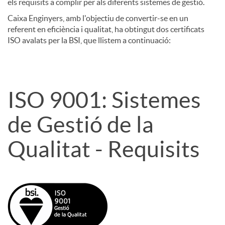
els requisits a complir per als diferents sistemes de gestió.
Caixa Enginyers, amb l'objectiu de convertir-se en un
f
referent en eficiència i qualitat, ha obtingut dos certificats
ISO avalats per la BSI, que llistem a continuació:
i
c
ISO 9001: Sistemes
de Gestió de la
a
Qualitat - Requisits
t
s
I