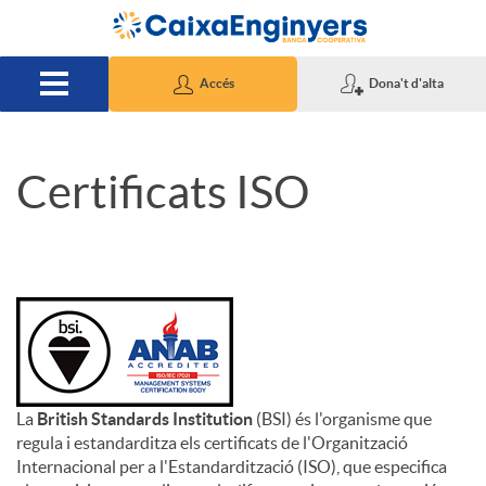
Salta al contingut principal
Accés
Dona't d'alta
Certificats ISO
C
e
r
t
La
British Standards Institution
(BSI) és l'organisme que
regula i estandarditza els certificats de l'Organització
i
Internacional per a l'Estandardització (ISO), que especifica