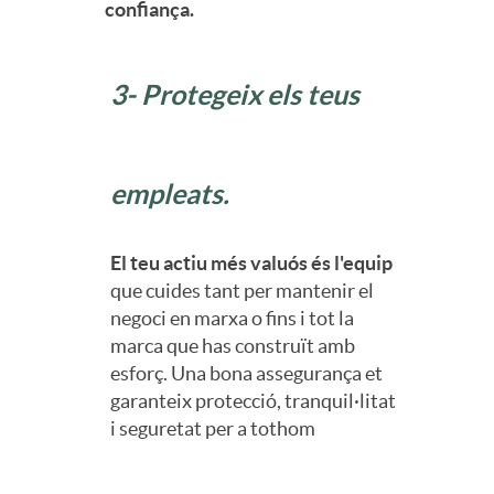
confiança.
t
a
o
3- Protegeix els teus
S
empleats.
e
El teu actiu més valuós és l'equip
que cuides tant per mantenir el
g
negoci en marxa o fins i tot la
marca que has construït amb
u
esforç. Una bona assegurança et
garanteix protecció, tranquil·litat
i seguretat per a tothom
r