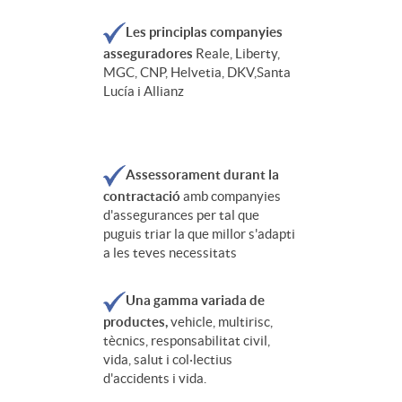
Les principlas companyies
asseguradores
Reale, Liberty,
MGC, CNP, Helvetia, DKV,Santa
Lucía i Allianz
Assessorament durant la
contractació
amb companyies
d'assegurances per tal que
puguis triar la que millor s'adapti
a les teves necessitats
Una gamma variada de
productes,
vehicle, multirisc,
tècnics, responsabilitat civil,
vida, salut i col·lectius
d'accidents i vida.