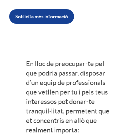
r
Sol·licita més informació
A
s
En lloc de preocupar-te pel
C
s
que podria passar, disposar
d’un equip de professionals
o
e
que vetllen per tu i pels teus
interessos pot donar-te
n
tranquil·litat, permetent que
s
et concentris en allò que
t
realment importa:
o