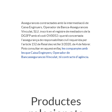
Assegurances contractades amb la intermediació de
Caixa Enginyers, Operador de Banca-Assegurances
Vinculat, SLU, inscrit en el registre de mediadors de la
DGSFP amb el codi OV0052 i que té concertada
l'assegurança de responsabilitat civil requerida per
l'article 152 de Reial decret llei 3/2020, de 4 de febrer.
Pots consultar en aquest enllaç
les companyies amb
les que Caixa Enginyers, Operador de
Bancassegurances Vinculat, té contracte d'agència
.
T
Productes