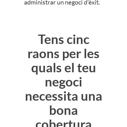
administrar un negoci d’èxit.
e
r
n
a
Tens cinc
i
m
raons per les
d
quals el teu
i
negoci
o
e
necessita una
L
n
bona
i
cobertura
t