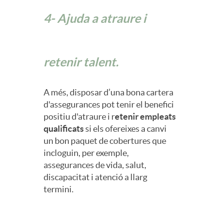
o
4- Ajuda a atraure i
d
retenir talent.
e
A més, disposar d’una bona cartera
E
d'assegurances pot tenir el benefici
positiu d'atraure i r
etenir empleats
qualificats
si els ofereixes a canvi
m
un bon paquet de cobertures que
incloguin, per exemple,
p
assegurances de vida, salut,
discapacitat i atenció a llarg
termini.
r