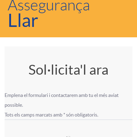
r
Assegurança
Llar
c
e
i
l
o
a
A
T
Sol·licita'l ara
n
c
p
í
a
Emplena el formulari i contactarem amb tu el més aviat 
i
l
t
F
F
possible.

t
Tots els camps marcats amb * són obligatoris.
o
i
u
o
o
s