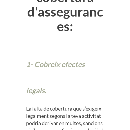
b
d'asseguranc
o
es:
r
S
e
e
A
1- Cobreix efectes
g
s
u
legals.
e
r
La falta de cobertura que s’exigeix
legalment segons la teva activitat
s
podria derivar en multes, sancions
o