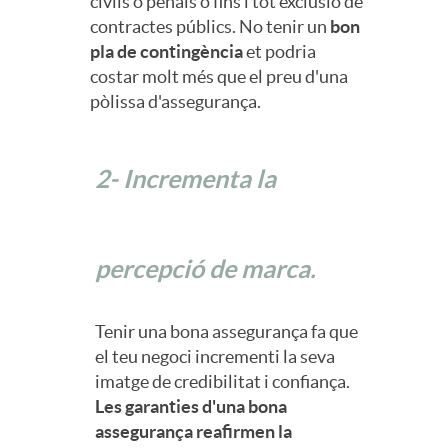
civils o penals o fins i tot exclusió de
o
contractes públics. No tenir un
bon
s
pla de contingència
et podria
costar molt més que el preu d'una
r
pòlissa d'assegurança.
E
a
m
2- Incrementa la
m
p
percepció de marca.
i
r
Tenir una bona assegurança fa que
e
el teu negoci incrementi la seva
e
imatge de credibilitat i confiança.
n
Les garanties d'una bona
s
assegurança reafirmen la