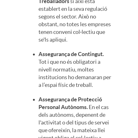
Treballadors
si així està
establert en la seva regulació
segons el sector. Això no
obstant, no totes les empreses
tenen conveni col·lectiu que
se'ls apliqui.
Assegurança de Contingut.
Tot i que no és obligatori a
nivell normatiu, moltes
institucions ho demanaran per
a l’espai físic de treball.
Assegurança de Protecció
Personal Autònoms.
En el cas
dels autònoms, depenent de
l'activitat o del tipus de servei
que ofereixin, la mateixa llei
vigent obliga el col·lectiu a