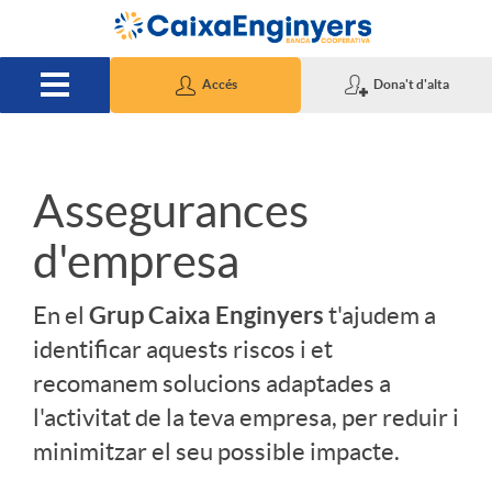
Salta al contingut principal
Accés
Dona't d'alta
S
Assegurances
d'empresa
l
Grup Caixa Enginyers
En el
t'ajudem a
i
identificar aquests riscos i et
recomanem solucions adaptades a
d
l'activitat de la teva empresa, per reduir i
minimitzar el seu possible impacte.
e