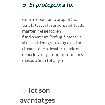
5- Et protegeix a tu.
e
s
Com a propietari o propietària,
tens la tasca i la responsabilitat de
mantenir el negoci en
a
funcionament. Però què passaria
si un accident greu o alguna altra
circumstància desafortunada et
deixa fora de joc durant setmanes,
mesos o fins i tot anys?
Tot són
avantatges