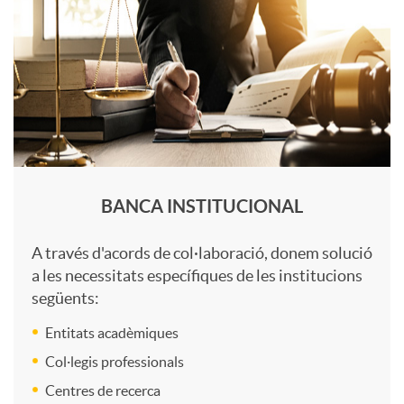
n
l
s
i
o
d
q
a
u
BANCA INSTITUCIONAL
d
e
A través d'acords de col·laboració, donem solució
a les necessitats específiques de les institucions
e
següents:
B
Entitats acadèmiques
s
I
Col·legis professionals
Centres de recerca