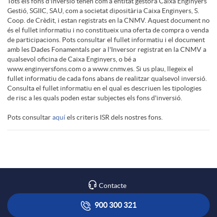
Tots els fons d'inversió tenen com a entitat gestora Caixa Enginyers
i
Gestió, SGIIC, SAU, com a societat dipositària Caixa Enginyers, S.
s
e
Coop. de Crèdit, i estan registrats en la CNMV. Aquest document no
és el fullet informatiu i no constitueix una oferta de compra o venda
n
de participacions. Pots consultar el fullet informatiu i el document
l
amb les Dades Fonamentals per a l'Inversor registrat en la CNMV a
qualsevol oficina de Caixa Enginyers, o bé a
www.enginyersfons.com o a www.cnmv.es. Si us plau, llegeix el
a
fullet informatiu de cada fons abans de realitzar qualsevol inversió.
e
Consulta el fullet informatiu en el qual es descriuen les tipologies
de risc a les quals poden estar subjectes els fons d'inversió.
l
g
Pots consultar
aquí
els criteris ISR dels nostres fons.
d
a
i
l
Contacte
s
i
900 300 321