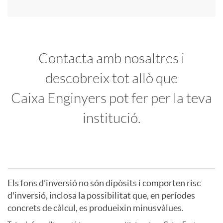
t
C
u
Contacta amb nosaltres i
l
descobreix tot allò que
c
Caixa Enginyers pot fer per la teva
a
i
institució.
i
o
m
n
P
Els fons d'inversió no són dipòsits i comporten risc
d'inversió, inclosa la possibilitat que, en períodes
f
e
concrets de càlcul, es produeixin minusvàlues.
i