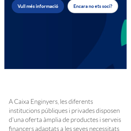
Vull més informació
Encara no ets soci?
a
b
c
a
i
n
o
n
I
n
e
A Caixa Enginyers, les diferents
n
s
r
institucions públiques i privades disposen
d'una oferta àmplia de productes i serveis
t
a
I
financers adaptats a les seves necessitats