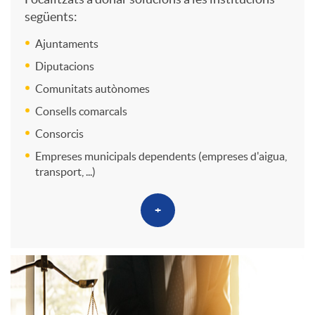
a
e
següents:
t
i
c
A
Ajuntaments
u
Diputacions
o
i
A
Comunitats autònomes
c
Consells comarcals
n
o
P
Consorcis
i
Empreses municipals dependents (empreses d'aigua,
e
transport, ...)
n
P
o
s
+
s
n
a
B
e