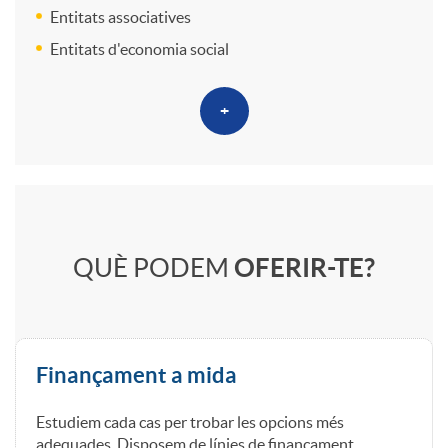
Entitats associatives
Entitats d'economia social
+
Q
QUÈ PODEM
OFERIR-TE?
u
e
Finançament a mida
o
Estudiem cada cas per trobar les opcions més
adequades. Disposem de línies de finançament