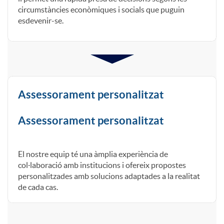
circumstàncies econòmiques i socials que puguin
s
esdevenir-se.
a
i
Assessorament personalitzat
n
Assessorament personalitzat
s
El nostre equip té una àmplia experiència de
col·laboració amb institucions i ofereix propostes
t
personalitzades amb solucions adaptades a la realitat
de cada cas.
i