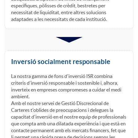
específiques, pòlisses de crèdit, bestretes per
f
necessitat de liquiditat, entre altres solucions
adaptades a les necessitats de cada institució.
r
e
Inversió socialment responsable
c
La nostra gamma de fons d'inversió ISR combina
criteris d'inversió responsable i sostenible i, alhora,
e
inverteix en empreses compromeses a cuidar el medi
ambient.
Amb el nostre servei de Gestió Discrecional de
m
Carteres t'oblides de preocupacions i delegues la
capacitat d'inversió en el nostre equip de professionals
que compta amb una dilatada experiència i que està en
o
contacte permanent amb els mercats financers, fet que
li permet una ràpida presa de decisions segons les