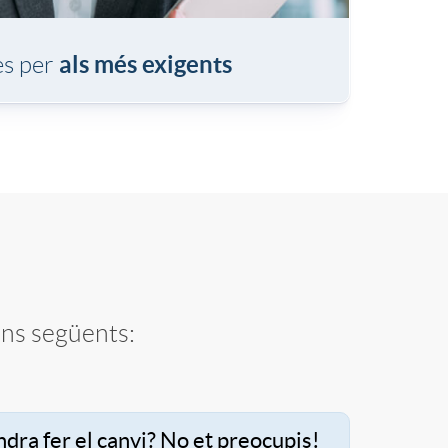
als més exigents
es per
ons següents:
ndra fer el canvi?
No et preocupis!