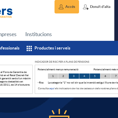
Accés
Dona't d'alta
preses
Institucions
ofessionals
Productes i serveis
INDICADOR DE RISC PER A PLANS DE PENSIONS
Potencialment menys remuneració
Potencialment més 
 al Fons de Garantia de
st en el Reial Decret-llei
1
2
3
4
5
6
7
t garantit serà d'un màxim
egons s'estableix en
- Risc
La categoria "1" no vol dir que la inversió estigui lliure de ris
i 16/2011, de 14 d'octubre.
Consulta
aquí
els indicadors de risc de cadascun dels nostres plans 