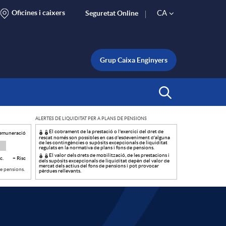
Oficines i caixers
CA
Seguretat Online
S
e
Grup Caixa Enginyers
l
Inicia Cerca
ALERTES DE LIQUIDITAT PER A PLANS DE PENSIONS
e
El cobrament de la prestació o l'exercici del dret de
remuneració
rescat només son possibles en cas d'esdeveniment d'alguna
de les contingències o supòsits excepcionals de liquiditat
regulats en la normativa de plans i fons de pensions.
c
El valor dels drets de mobilització, de les prestacions i
c.
+ Risc
dels supòsits excepcionals de liquiditat depèn del valor de
mercat dels actius del fons de pensions i pot provocar
de pensions.
pèrdues rellevants.
t