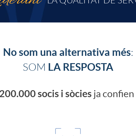
iderant
LA QUALITAT DE SER
No som una alternativa més
:
LA RESPOSTA
SOM
200.000 socis i sòcies
ja confien