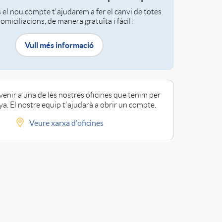
 el nou compte t'ajudarem a fer el canvi de totes
domiciliacions, de manera gratuïta i fàcil!
Vull més informació
enir a una de les nostres oficines que tenim per
a. El nostre equip t'ajudarà a obrir un compte.
Veure xarxa d'oficines