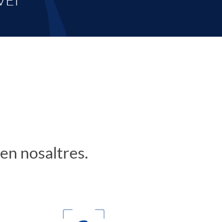
o
VEI
m
a
 en nosaltres.