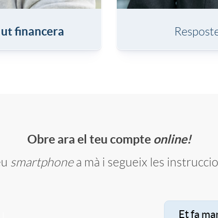
o
lut financera
Respost
2
c
a
p
Obre ara el teu compte
online!
eu
smartphone
a mà i segueix les instrucci
t
a
Et fa ma