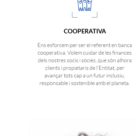
t
s
i
COOPERATIVA
t
Ens esforcem per ser el referent en banca
g
r
cooperativa. Volem cuidar de les finances
dels nostres socis i sòcies, que són alhora
a
clients i propietaris de l'Entitat, per
e
avançar tots cap a un futur inclusiu,
responsable i sostenible amb el planeta.
N
s
E
3
W
p