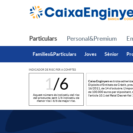
Salta al contingut principal
Particulars
Personal&Premium
Em
Families&Particulars
Joves
Sènior
Pr
INDICADOR DE RISC PER A COMPTES
1
/6
Caixa Enginyers
es troba adherida
I
Dipòsits d'Entitats de Crèdit, previ
16/2011, de 14 d'octubre. L'impor
de 100.000 euros per dipositant, s
Aquest número és indicatiu del risc
l'article 10.1 del Reial Decret-lle
del producte, sent 1/6 indicatiu de
menor risc i 6/6 de major risc.
n
d