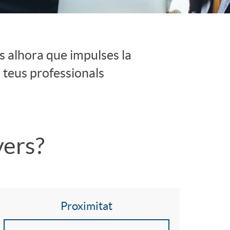
o
m
s alhora que impulses la
a
 teus professionals
yers?
Proximitat