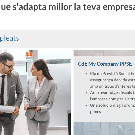
ue s'adapta millor la teva empres
pleats
CdE My Company PPSE
Pla de Previsió Social E
assegurança de vida esta
amb un tipus d’interès tè
Amb avantatges fiscals t
l'empresa com per als tr
Una solució d'àgil promo
pimes.