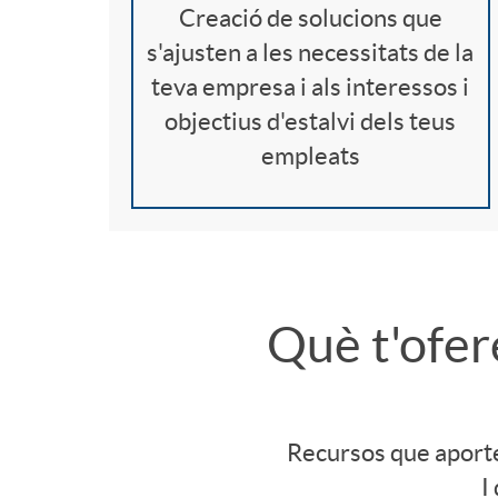
P
o
Creació de solucions que
s
s'ajusten a les necessitats de la
r
S
teva empresa i als interessos i
g
objectius d'estalvi dels teus
e
o
empleats
e
v
c
n
i
i
è
Què t'ofer
s
a
r
i
l
Recursos que aporten 
i
I