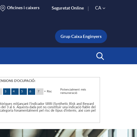
Oficines i caixers
CA
Seguretat Online
S
e
Grup Caixa Enginyers
l
Inicia Cerca
e
PENSIONS D'OCUPACIÓ:
Potencialment més
3
4
5
6
7
+ Risc
c
remuneració
istòriques mitjançant l'indicador SRRI (Synthetic Risk and Reward
a del 3 al 6. Aquesta dada pot no constituir una indicació fiable del
a categoria fonamentalment pel risc de tipus d’interès, així com pel
t