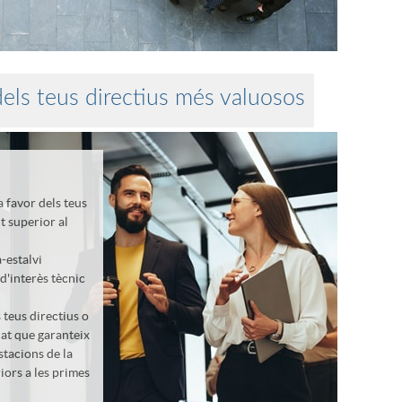
els teus directius més valuosos
 favor dels teus
t superior al
-estalvi
d'interès tècnic
 teus directius o
icat que garanteix
estacions de la
iors a les primes