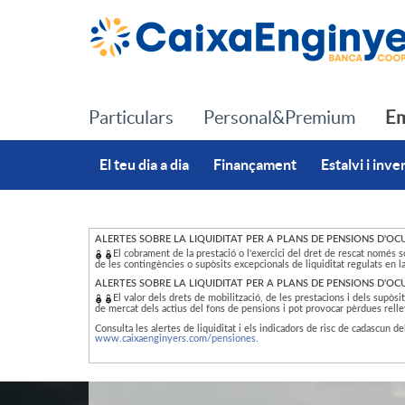
Salta al contingut principal
Particulars
Personal&Premium
Em
El teu dia a dia
Finançament
Estalvi i inve
ALERTES SOBRE LA LIQUIDITAT PER A PLANS DE PENSIONS D'OC
El cobrament de la prestació o l'exercici del dret de rescat només
I
de les contingències o supòsits excepcionals de liquiditat regulats en l
ALERTES SOBRE LA LIQUIDITAT PER A PLANS DE PENSIONS D'OC
El valor dels drets de mobilització, de les prestacions i dels supòsi
de mercat dels actius del fons de pensions i pot provocar pèrdues relle
n
Consulta les alertes de liquiditat i els indicadors de risc de cadascun de
www.caixaenginyers.com/pensiones.
d