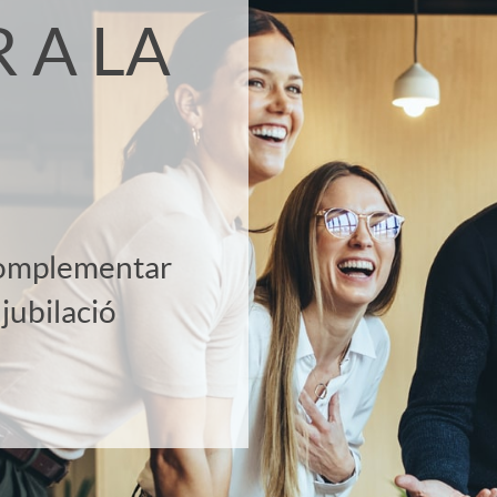
R A LA
complementar
 jubilació