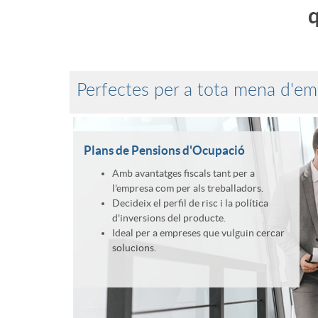
l
r
T
q
e
i
r
m
a
Perfectes per a tota mena d'em
i
p
l
a
Plans de Pensions d'Ocupació
r
Amb avantatges fiscals tant per a
l
l'empresa com per als treballadors.
Decideix el perfil de risc i la política
e
d'inversions del producte.
a
Ideal per a empreses que vulguin cercar
solucions.
s
s