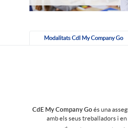
u
e
m
(Seleccionat)
Modalitats CdI My Company Go
C
i
a
l
r
l
a
CdE My Company Go
és una asseg
o
amb els seus treballadors i en