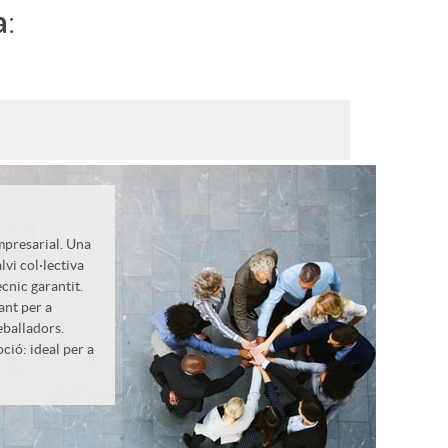
a
:
mpresarial. Una
lvi col·lectiva
cnic garantit.
ant per a
eballadors.
ció: ideal per a