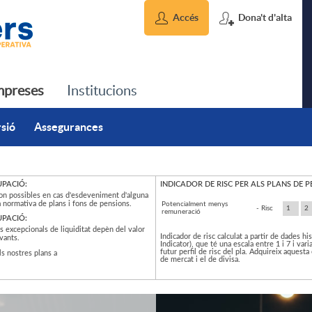
Accés
Dona't d'alta
preses
Institucions
rsió
Assegurances
UPACIÓ:
INDICADOR DE RISC PER ALS PLANS DE 
 son possibles en cas d'esdeveniment d'alguna
a normativa de plans i fons de pensions.
Potencialment menys
- Risc
1
2
remuneració
UPACIÓ:
ts excepcionals de liquiditat depèn del valor
Indicador de risc calculat a partir de dades h
vants.
Indicator), que té una escala entre 1 i 7 i vari
futur perfil de risc del pla. Adquireix aquest
ls nostres plans a
de mercat i el de divisa.