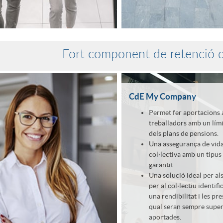
Fort component de retenció d
CdE My Company
Permet fer aportacions a
treballadors amb un lími
dels plans de pensions.
Una assegurança de vida
col·lectiva amb un tipus 
garantit.
Una solució ideal per als
per al col·lectiu identif
una rendibilitat i les pr
qual seran sempre super
aportades.