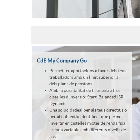
a
o
r
l
i
u
a
c
CdE My Company Go
Permet fer aportacions a favor dels teus
l
treballadors amb un límit superior al
i
dels plans de pensions.
Amb la possibilitat de triar entre tres
cistelles d'inversió: Start, Balanced ISR i
ó
Dynamic.
Una solució ideal per als teus directius o
per al col·lectiu identificat que permet
q
invertir en cistelles mixtes de renda fixa
i renda variable amb diferents nivells de
risc.