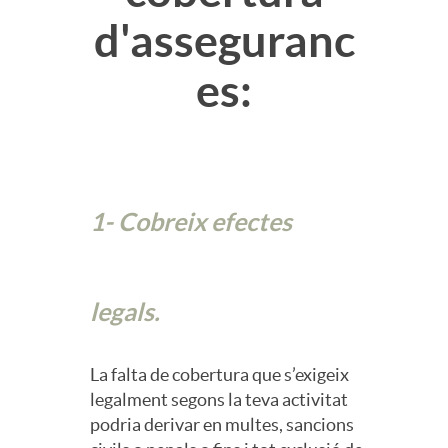
b
d'asseguranc
o
es:
r
S
e
e
A
1- Cobreix efectes
g
s
u
legals.
e
r
La falta de cobertura que s’exigeix
legalment segons la teva activitat
s
podria derivar en multes, sancions
o