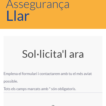
r
Assegurança
Llar
c
e
i
l
o
a
A
T
Sol·licita'l ara
n
c
p
í
a
Emplena el formulari i contactarem amb tu el més aviat 
i
l
t
F
F
possible.

t
Tots els camps marcats amb * són obligatoris.
o
i
u
o
o
s