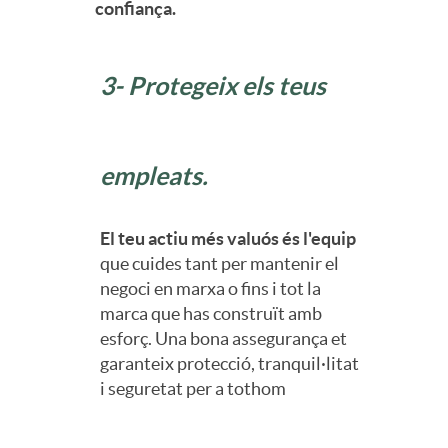
confiança.
t
a
o
3- Protegeix els teus
S
empleats.
e
El teu actiu més valuós és l'equip
que cuides tant per mantenir el
g
negoci en marxa o fins i tot la
marca que has construït amb
u
esforç. Una bona assegurança et
garanteix protecció, tranquil·litat
i seguretat per a tothom
r