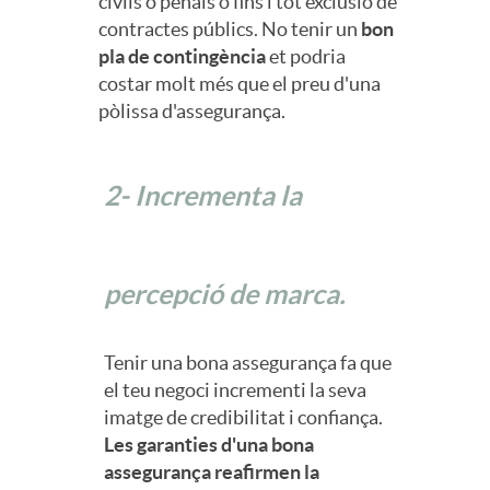
civils o penals o fins i tot exclusió de
o
contractes públics. No tenir un
bon
s
pla de contingència
et podria
costar molt més que el preu d'una
r
pòlissa d'assegurança.
E
a
m
2- Incrementa la
m
p
percepció de marca.
i
r
Tenir una bona assegurança fa que
e
el teu negoci incrementi la seva
e
imatge de credibilitat i confiança.
n
Les garanties d'una bona
s
assegurança reafirmen la