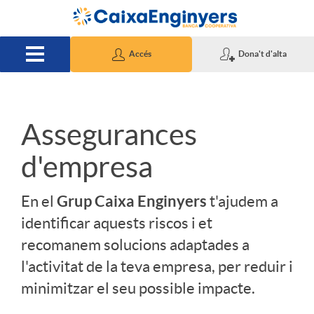
Salta al contingut principal
Accés
Dona't d'alta
S
Assegurances
d'empresa
l
Grup Caixa Enginyers
En el
t'ajudem a
i
identificar aquests riscos i et
recomanem solucions adaptades a
d
l'activitat de la teva empresa, per reduir i
minimitzar el seu possible impacte.
e