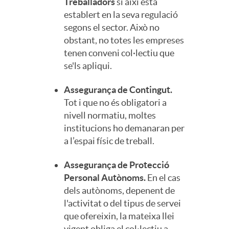
Treballadors
si així està
establert en la seva regulació
segons el sector. Això no
obstant, no totes les empreses
tenen conveni col·lectiu que
se'ls apliqui.
Assegurança de Contingut.
Tot i que no és obligatori a
nivell normatiu, moltes
institucions ho demanaran per
a l’espai físic de treball.
Assegurança de Protecció
Personal Autònoms.
En el cas
dels autònoms, depenent de
l'activitat o del tipus de servei
que ofereixin, la mateixa llei
vigent obliga el col·lectiu a