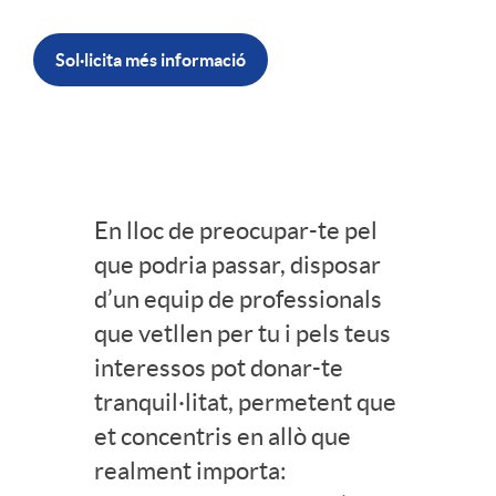
r
Sol·licita més informació
A
s
En lloc de preocupar-te pel
C
s
que podria passar, disposar
d’un equip de professionals
o
e
que vetllen per tu i pels teus
interessos pot donar-te
n
tranquil·litat, permetent que
s
et concentris en allò que
t
realment importa:
o