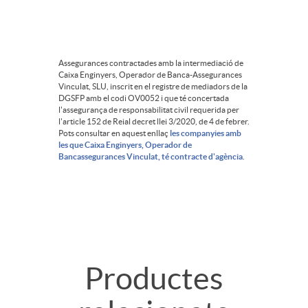
Assegurances contractades amb la intermediació de
Caixa Enginyers, Operador de Banca-Assegurances
Vinculat, SLU, inscrit en el registre de mediadors de la
DGSFP amb el codi OV0052 i que té concertada
l'assegurança de responsabilitat civil requerida per
l'article 152 de Reial decret llei 3/2020, de 4 de febrer.
Pots consultar en aquest enllaç
les companyies amb
les que Caixa Enginyers, Operador de
Bancassegurances Vinculat, té contracte d'agència
.
T
Productes