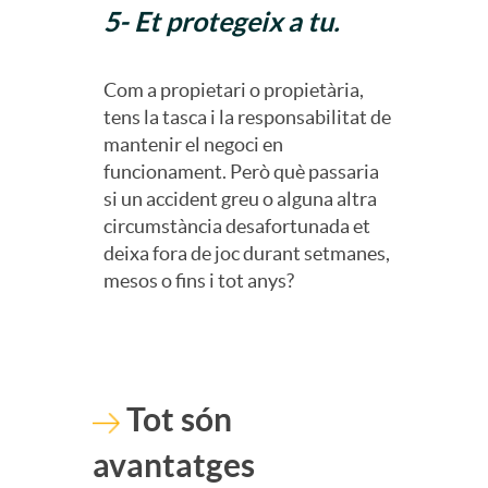
5- Et protegeix a tu.
e
s
Com a propietari o propietària,
tens la tasca i la responsabilitat de
mantenir el negoci en
a
funcionament. Però què passaria
si un accident greu o alguna altra
circumstància desafortunada et
deixa fora de joc durant setmanes,
mesos o fins i tot anys?
Tot són
avantatges