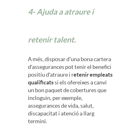
o
4- Ajuda a atraure i
d
retenir talent.
e
A més, disposar d’una bona cartera
E
d'assegurances pot tenir el benefici
positiu d'atraure i r
etenir empleats
qualificats
si els ofereixes a canvi
m
un bon paquet de cobertures que
incloguin, per exemple,
p
assegurances de vida, salut,
discapacitat i atenció a llarg
termini.
r