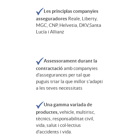
Les principlas companyies
asseguradores
Reale, Liberty,
MGC, CNP, Helvetia, DKV,Santa
Lucía i Allianz
Assessorament durant la
contractació
amb companyies
d'assegurances per tal que
puguis triar la que millor s'adapti
a les teves necessitats
Una gamma variada de
productes,
vehicle, multirisc,
tècnics, responsabilitat civil,
vida, salut i col·lectius
d'accidents i vida.