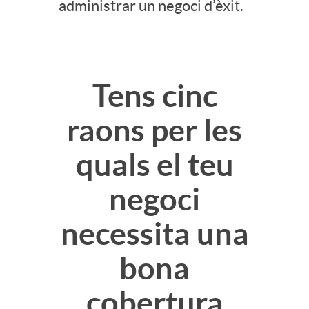
administrar un negoci d’èxit.
e
r
n
a
Tens cinc
i
m
raons per les
d
quals el teu
i
negoci
o
e
necessita una
L
n
bona
i
cobertura
t