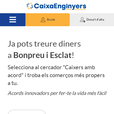
Salta al contingut principal
Accés
Dona't d'alta
Ja pots treure diners
S
Bonpreu i Esclat
a
!
l
Selecciona al cercador "Caixers amb
acord" i troba els comerços més propers
i
a tu.
d
Acords innovadors per fer-te la vida més fàcil
e