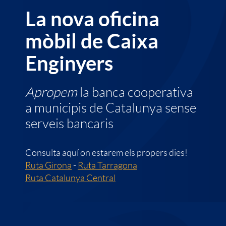
c
La nova oficina
i
p
i
i
mòbil de Caixa
c
r
n
Enginyers
n
a
o
g
Apropem
la banca cooperativa
a
a municipis de Catalunya sense
c
p
e
serveis bancaris
i
a
n
Consulta aquí on estarem els propers dies!
Ruta Girona
-
Ruta Tarragona
o
O
Ruta Catalunya Central
c
n
f
i