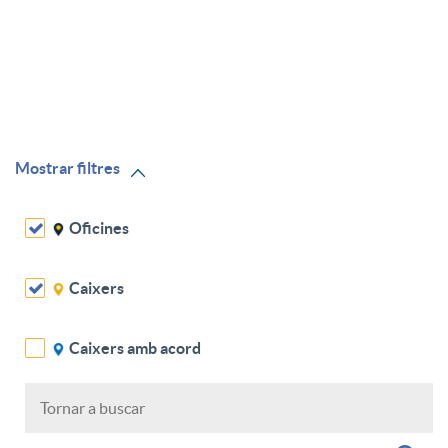
a
r
a
c
O
s
i
f
Mostrar filtres
y
o
Oficines
i
c
n
Caixers
c
a
Caixers amb acord
s
i
j
a
n
e