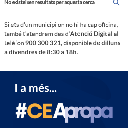
No existeixen resultats per aquesta cerca
n
a
r
S
Si ets d'un municipi on no hi ha cap oficina,
i
s
o
Atenció Digital
també t'atendrem des d'
al
i
900 300 321
de dilluns
telèfon
, disponible
d
s
a divendres de 8:30 a 18h.
n
a
C
o
d
A
C
I a més...
o
f
e
p
E
n
i
l
A
s
t