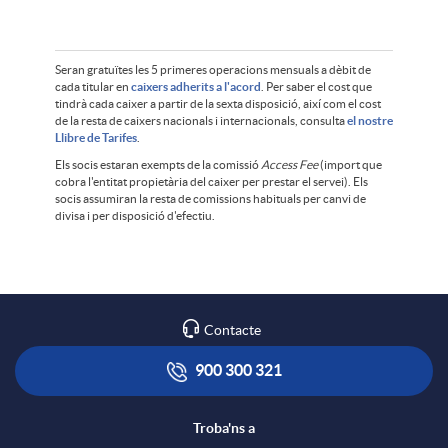
s
i
a
Seran gratuïtes les 5 primeres operacions mensuals a dèbit de
d
cada titular en
caixers adherits a l'acord
. Per saber el cost que
a
c
tindrà cada caixer a partir de la sexta disposició, així com el cost
de la resta de caixers nacionals i internacionals, consulta
el nostre
Llibre de Tarifes
.
i
n
i
Els socis estaran exempts de la comissió
Access Fee
(import que
cobra l'entitat propietària del caixer per prestar el servei). Els
socis assumiran la resta de comissions habituals per canvi de
s
divisa i per disposició d'efectiu.
i
n
c
d
a
Contacte
l
a
s
900 300 321
a
d
y
Troba'ns a