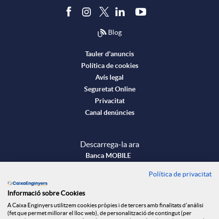
i
e
C
Blog
m
a
s
Tauler d'anuncis
Política de cookies
e
j
Avís legal
Seguretat Online
Privacitat
r
e
Canal denúncies
a
r
Descarrega-la ara
Banca MOBILE
h
o
Política de privacitat
© Caixa Enginyers 2026
Informació sobre Cookies
o
s
A Caixa Enginyers utilitzem cookies pròpies i de tercers amb finalitats d'anàlisi
(fet que permet millorar el lloc web), de personalització de contingut (per